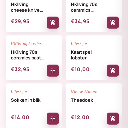
HKliving
HKliving 70s
cheese knives
ceramics
lemon
butterfly dish
€29,95
€34,95
skyline
add_shopping_cart
add_shopping_cart
NIEUW
NIEUW
favorite_border
favorite_border
HKliving Servies
Lifestyle
HKliving 70s
Kaartspel
ceramics pasta
lobster
bowls set
€32,95
€10,00
tune
add_shopping_cart
NIEUW
NIEUW
favorite_border
favorite_border
Lifestyle
Nieuw Binnen
Sokken in blik
Theedoek
€14,00
€12,00
tune
add_shopping_cart