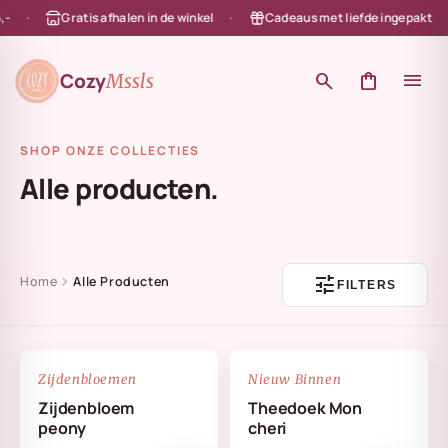
Gratis afhalen in de winkel
Cadeaus met liefde ingepakt
en naar de content
Cozy
search
shopping_bag
menu
Mssls
SHOP ONZE COLLECTIES
Alle producten.
tune
chevron_right
Home
Alle Producten
FILTERS
NIEUW
favorite_border
favorite_border
Zijdenbloemen
Nieuw Binnen
Zijdenbloem
Theedoek Mon
peony
cheri