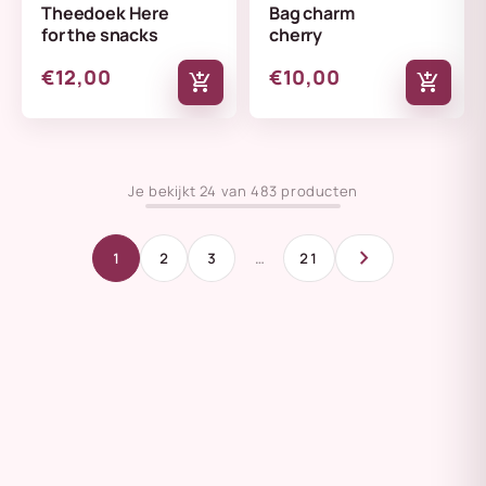
Theedoek Here
Bag charm
for the snacks
cherry
€12,00
€10,00
add_shopping_cart
add_shopping_cart
Je bekijkt 24 van 483 producten
chevron_right
1
2
3
…
21