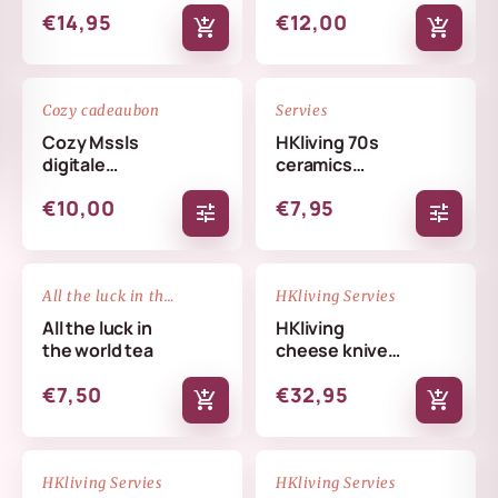
€14,95
€12,00
add_shopping_cart
add_shopping_cart
favorite_border
favorite_border
Cozy cadeaubon
Servies
Cozy Mssls
HKliving 70s
digitale
ceramics
cadeaubon -
coffee mug
€10,00
€7,95
Alleen online te
tune
tune
verzilveren
NIEUW
favorite_border
favorite_border
All the luck in the world
HKliving Servies
All the luck in
HKliving
the world tea
cheese knives
cream
€7,50
€32,95
add_shopping_cart
add_shopping_cart
NIEUW
NIEUW
favorite_border
favorite_border
HKliving Servies
HKliving Servies