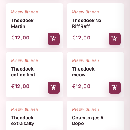
NIEUW
NIEUW
favorite_border
favorite_border
Nieuw Binnen
Nieuw Binnen
Theedoek
Theedoek No
Martini
Riff Raff
€12,00
€12,00
add_shopping_cart
add_shopping_cart
NIEUW
NIEUW
favorite_border
favorite_border
Nieuw Binnen
Nieuw Binnen
Theedoek
Theedoek
coffee first
meow
€12,00
€12,00
add_shopping_cart
add_shopping_cart
NIEUW
NIEUW
favorite_border
favorite_border
Nieuw Binnen
Nieuw Binnen
Theedoek
Geurstokjes A
extra salty
Dopo