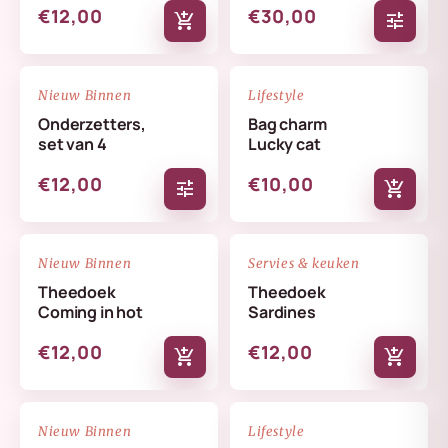
€12,00
€30,00
add_shopping_cart
tune
NIEUW
NIEUW
favorite_border
favorite_border
Nieuw Binnen
Lifestyle
Onderzetters,
Bag charm
set van 4
Lucky cat
€12,00
€10,00
tune
add_shopping_cart
NIEUW
NIEUW
favorite_border
favorite_border
Nieuw Binnen
Servies & keuken
Theedoek
Theedoek
Coming in hot
Sardines
€12,00
€12,00
add_shopping_cart
add_shopping_cart
NIEUW
NIEUW
favorite_border
favorite_border
Nieuw Binnen
Lifestyle