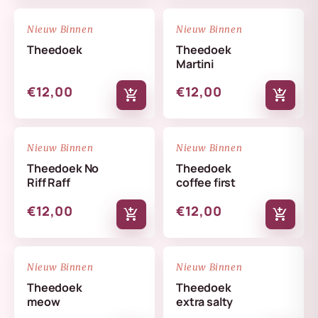
NIEUW
NIEUW
favorite_border
favorite_border
Nieuw Binnen
Nieuw Binnen
Theedoek
Theedoek
Martini
€12,00
€12,00
add_shopping_cart
add_shopping_cart
NIEUW
NIEUW
favorite_border
favorite_border
Nieuw Binnen
Nieuw Binnen
Theedoek No
Theedoek
Riff Raff
coffee first
€12,00
€12,00
add_shopping_cart
add_shopping_cart
NIEUW
NIEUW
favorite_border
favorite_border
Nieuw Binnen
Nieuw Binnen
Theedoek
Theedoek
meow
extra salty