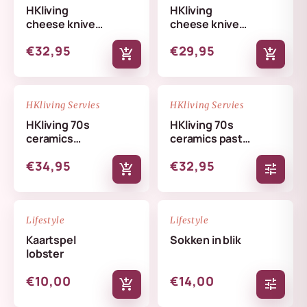
HKliving
HKliving
cheese knives
cheese knives
cream
lemon
€32,95
€29,95
add_shopping_cart
add_shopping_cart
NIEUW
NIEUW
favorite_border
favorite_border
HKliving Servies
HKliving Servies
HKliving 70s
HKliving 70s
ceramics
ceramics pasta
butterfly dish
bowls set
€34,95
€32,95
skyline
add_shopping_cart
tune
NIEUW
NIEUW
favorite_border
favorite_border
Lifestyle
Lifestyle
Kaartspel
Sokken in blik
lobster
€10,00
€14,00
add_shopping_cart
tune