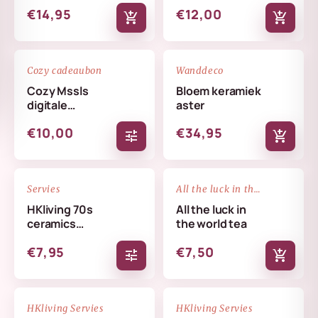
€14,95
€12,00
add_shopping_cart
add_shopping_cart
favorite_border
favorite_border
Cozy cadeaubon
Wanddeco
Cozy Mssls
Bloem keramiek
digitale
aster
cadeaubon -
€10,00
€34,95
Alleen online te
tune
add_shopping_cart
verzilveren
favorite_border
favorite_border
Servies
All the luck in the world
HKliving 70s
All the luck in
ceramics
the world tea
coffee mug
€7,95
€7,50
tune
add_shopping_cart
NIEUW
NIEUW
favorite_border
favorite_border
HKliving Servies
HKliving Servies