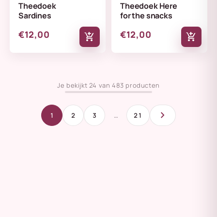
Theedoek
Theedoek Here
Sardines
for the snacks
€12,00
€12,00
add_shopping_cart
add_shopping_cart
Je bekijkt 24 van 483 producten
chevron_right
1
2
3
…
21