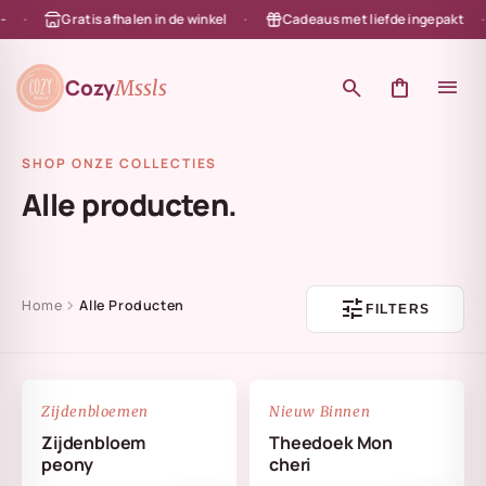
Gratis afhalen in de winkel
Cadeaus met liefde ingepakt
en naar de content
Cozy
search
shopping_bag
menu
Mssls
SHOP ONZE COLLECTIES
Alle producten.
tune
chevron_right
Home
Alle Producten
FILTERS
NIEUW
favorite_border
favorite_border
Zijdenbloemen
Nieuw Binnen
Zijdenbloem
Theedoek Mon
peony
cheri