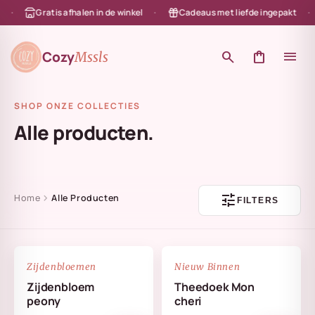
Gratis afhalen in de winkel
Cadeaus met liefde ingepakt
en naar de content
Cozy
search
shopping_bag
menu
Mssls
SHOP ONZE COLLECTIES
Alle producten.
tune
chevron_right
Home
Alle Producten
FILTERS
NIEUW
favorite_border
favorite_border
Zijdenbloemen
Nieuw Binnen
Zijdenbloem
Theedoek Mon
peony
cheri