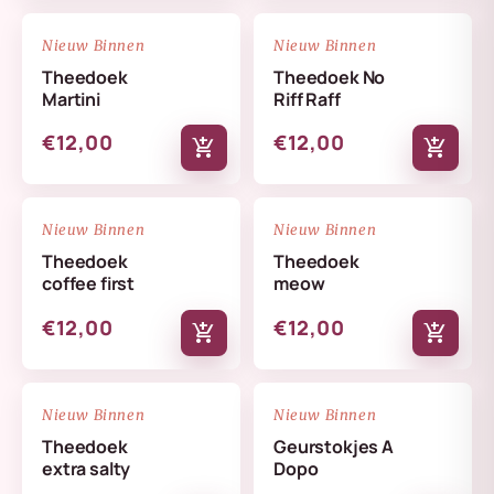
NIEUW
NIEUW
favorite_border
favorite_border
Nieuw Binnen
Nieuw Binnen
Theedoek
Theedoek No
Martini
Riff Raff
€12,00
€12,00
add_shopping_cart
add_shopping_cart
NIEUW
NIEUW
favorite_border
favorite_border
Nieuw Binnen
Nieuw Binnen
Theedoek
Theedoek
coffee first
meow
€12,00
€12,00
add_shopping_cart
add_shopping_cart
NIEUW
NIEUW
favorite_border
favorite_border
Nieuw Binnen
Nieuw Binnen
Theedoek
Geurstokjes A
extra salty
Dopo