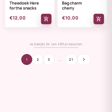
Theedoek Here
Bag charm
for the snacks
cherry
€12,00
€10,00
add_shopping_cart
add_shopping_cart
Je bekijkt 24 van 483 producten
chevron_right
1
2
3
…
21