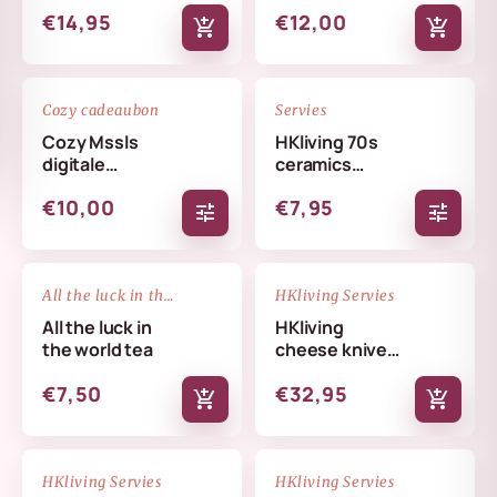
€14,95
€12,00
add_shopping_cart
add_shopping_cart
favorite_border
favorite_border
Cozy cadeaubon
Servies
Cozy Mssls
HKliving 70s
digitale
ceramics
cadeaubon -
coffee mug
€10,00
€7,95
Alleen online te
tune
tune
verzilveren
NIEUW
favorite_border
favorite_border
All the luck in the world
HKliving Servies
All the luck in
HKliving
the world tea
cheese knives
cream
€7,50
€32,95
add_shopping_cart
add_shopping_cart
NIEUW
NIEUW
favorite_border
favorite_border
HKliving Servies
HKliving Servies