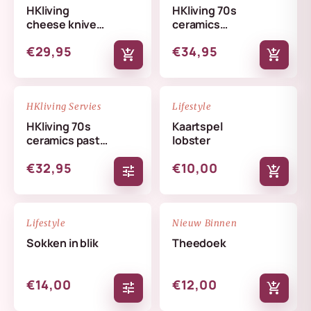
HKliving
HKliving 70s
cheese knives
ceramics
lemon
butterfly dish
€29,95
€34,95
skyline
add_shopping_cart
add_shopping_cart
NIEUW
NIEUW
favorite_border
favorite_border
HKliving Servies
Lifestyle
HKliving 70s
Kaartspel
ceramics pasta
lobster
bowls set
€32,95
€10,00
tune
add_shopping_cart
NIEUW
NIEUW
favorite_border
favorite_border
Lifestyle
Nieuw Binnen
Sokken in blik
Theedoek
€14,00
€12,00
tune
add_shopping_cart