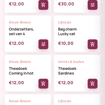
€12,00
€30,00
add_shopping_cart
tune
NIEUW
NIEUW
favorite_border
favorite_border
Nieuw Binnen
Lifestyle
Onderzetters,
Bag charm
set van 4
Lucky cat
€12,00
€10,00
tune
add_shopping_cart
NIEUW
NIEUW
favorite_border
favorite_border
Nieuw Binnen
Servies & keuken
Theedoek
Theedoek
Coming in hot
Sardines
€12,00
€12,00
add_shopping_cart
add_shopping_cart
NIEUW
NIEUW
favorite_border
favorite_border
Nieuw Binnen
Lifestyle