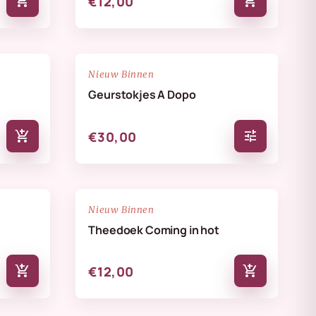
add_shopping_cart
add_shopping_cart
€12,00
NIEUW
favorite_border
favorite_border
Nieuw Binnen
Geurstokjes A Dopo
add_shopping_cart
tune
€30,00
NIEUW
favorite_border
favorite_border
Nieuw Binnen
Theedoek Coming in hot
add_shopping_cart
add_shopping_cart
€12,00