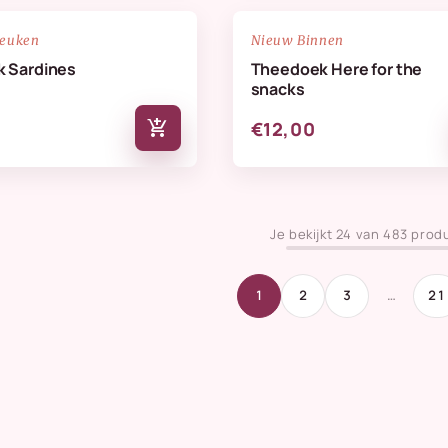
NIEUW
favorite_border
keuken
Nieuw Binnen
 Sardines
Theedoek Here for the
snacks
add_shopping_cart
€12,00
Je bekijkt 24 van 483 prod
1
2
3
…
21