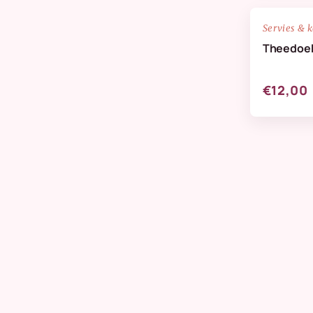
NIEUW
Servies & 
Theedoek
€12,00