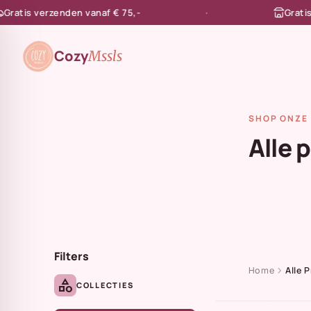
tis verzenden vanaf € 75,-
Gratis afh
en naar de content
Cozy
Mssls
SHOP ONZE 
Alle 
Filters
chevron_right
Home
Alle 
category
COLLECTIES