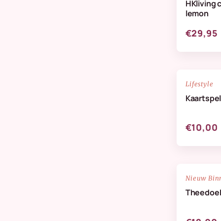
HKliving 
Verzorging & Geuren
lemon
Wanddeco
€29,95
Zijdenbloemen
NIEUW
Lifestyle
Kaartspel
€10,00
NIEUW
Nieuw Bin
Theedoek