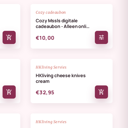
favorite_border
favorite_border
Cozy cadeaubon
Cozy Mssls digitale
cadeaubon - Alleen online
te verzilveren
add_shopping_cart
tune
€10,00
NIEUW
favorite_border
favorite_border
HKliving Servies
HKliving cheese knives
cream
add_shopping_cart
add_shopping_cart
€32,95
NIEUW
favorite_border
favorite_border
HKliving Servies