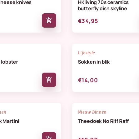
cheese knives
HKliving 70s ceramics
butterfly dish skyline
add_shopping_cart
€34,95
NIEUW
favorite_border
Lifestyle
 lobster
Sokken in blik
add_shopping_cart
€14,00
NIEUW
favorite_border
nen
Nieuw Binnen
 Martini
Theedoek No Riff Raff