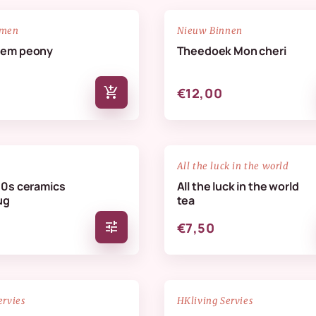
NIEUW
favorite_border
emen
Nieuw Binnen
oem peony
Theedoek Mon cheri
add_shopping_cart
€12,00
favorite_border
All the luck in the world
70s ceramics
All the luck in the world
ug
tea
tune
€7,50
NIEUW
favorite_border
ervies
HKliving Servies