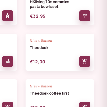
HKliving 70s ceramics
pasta bowls set
add_shopping_cart
tune
€32,95
NIEUW
favorite_border
favorite_border
Nieuw Binnen
Theedoek
tune
add_shopping_cart
€12,00
NIEUW
favorite_border
favorite_border
Nieuw Binnen
Theedoek coffee first