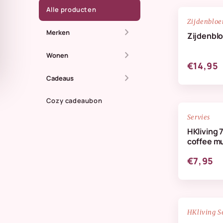
Alle producten
Zijdenblo
chevron_right
Merken
Zijdenbl
chevron_right
All The Luck In The
Wonen
€14,95
World
chevron_right
Dienbladen
Cadeaus
Anna + Nina
Kaarsen
Cozy cadeaubon
Zomer
Doing Goods
Servies
Kandelaren
Maassluis
HKliving 
HKliving Homeware
coffee m
Kussens & plaids
Kaarten
HKliving servies
€7,95
Lifestyle
IB Laursen
Servies & keuken
StoryTiles
Vazen
NIEUW
HKliving S
Wellmark