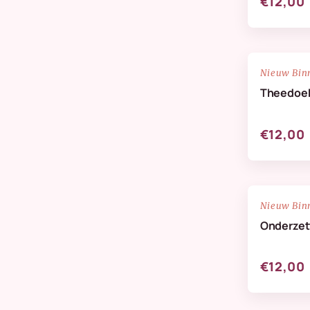
€12,00
NIEUW
Nieuw Bin
Theedoe
€12,00
NIEUW
Nieuw Bin
Onderzett
€12,00