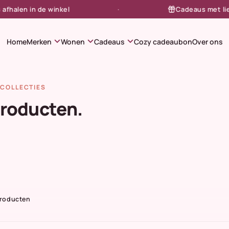
alen in de winkel
Cadeaus met liefde
expand_more
expand_more
expand_more
Home
Merken
Wonen
Cadeaus
Cozy cadeaubon
Over ons
COLLECTIES
producten.
Producten