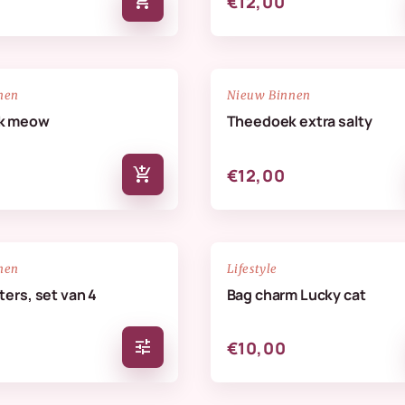
add_shopping_cart
€12,00
NIEUW
favorite_border
nen
Nieuw Binnen
k meow
Theedoek extra salty
add_shopping_cart
€12,00
NIEUW
favorite_border
nen
Lifestyle
ers, set van 4
Bag charm Lucky cat
tune
€10,00