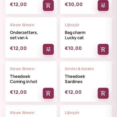
€12,00
€30,00
add_shopping_cart
tune
NIEUW
NIEUW
favorite_border
favorite_border
Nieuw Binnen
Lifestyle
Onderzetters,
Bag charm
set van 4
Lucky cat
€12,00
€10,00
tune
add_shopping_cart
NIEUW
NIEUW
favorite_border
favorite_border
Nieuw Binnen
Servies & keuken
Theedoek
Theedoek
Coming in hot
Sardines
€12,00
€12,00
add_shopping_cart
add_shopping_cart
NIEUW
NIEUW
favorite_border
favorite_border
Nieuw Binnen
Lifestyle