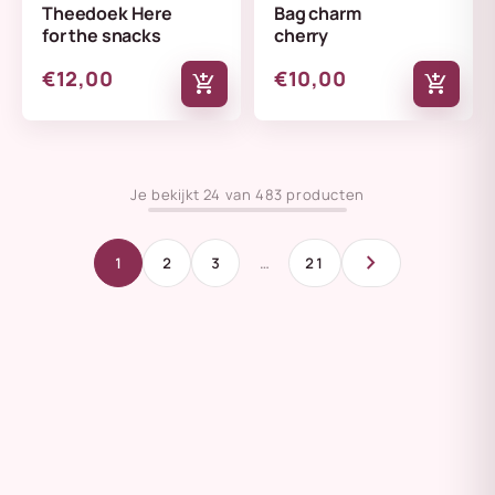
Theedoek Here
Bag charm
for the snacks
cherry
€12,00
€10,00
add_shopping_cart
add_shopping_cart
Je bekijkt 24 van 483 producten
chevron_right
1
2
3
…
21