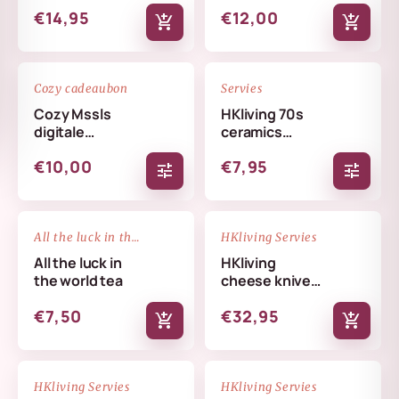
€14,95
€12,00
add_shopping_cart
add_shopping_cart
favorite_border
favorite_border
Cozy cadeaubon
Servies
Cozy Mssls
HKliving 70s
digitale
ceramics
cadeaubon -
coffee mug
€10,00
€7,95
Alleen online te
tune
tune
verzilveren
NIEUW
favorite_border
favorite_border
All the luck in the world
HKliving Servies
All the luck in
HKliving
the world tea
cheese knives
cream
€7,50
€32,95
add_shopping_cart
add_shopping_cart
NIEUW
NIEUW
favorite_border
favorite_border
HKliving Servies
HKliving Servies