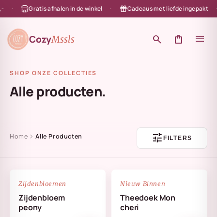
Gratis afhalen in de winkel
Cadeaus met liefde ingepakt
en naar de content
Cozy
search
shopping_bag
menu
Mssls
SHOP ONZE COLLECTIES
Alle producten.
tune
chevron_right
Home
Alle Producten
FILTERS
NIEUW
favorite_border
favorite_border
Zijdenbloemen
Nieuw Binnen
Zijdenbloem
Theedoek Mon
peony
cheri