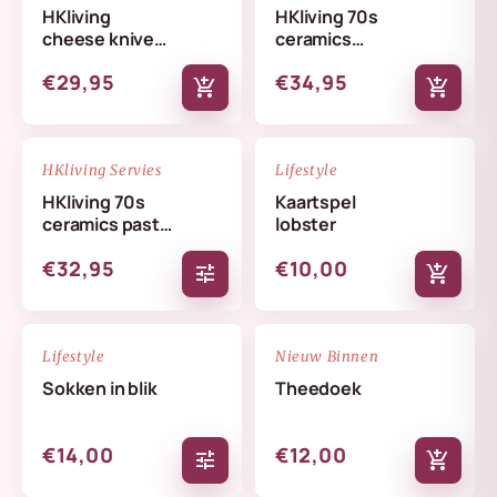
HKliving
HKliving 70s
cheese knives
ceramics
lemon
butterfly dish
€29,95
€34,95
skyline
add_shopping_cart
add_shopping_cart
NIEUW
NIEUW
favorite_border
favorite_border
HKliving Servies
Lifestyle
HKliving 70s
Kaartspel
ceramics pasta
lobster
bowls set
€32,95
€10,00
tune
add_shopping_cart
NIEUW
NIEUW
favorite_border
favorite_border
Lifestyle
Nieuw Binnen
Sokken in blik
Theedoek
€14,00
€12,00
tune
add_shopping_cart