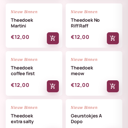
NIEUW
NIEUW
favorite_border
favorite_border
Nieuw Binnen
Nieuw Binnen
Theedoek
Theedoek No
Martini
Riff Raff
€12,00
€12,00
add_shopping_cart
add_shopping_cart
NIEUW
NIEUW
favorite_border
favorite_border
Nieuw Binnen
Nieuw Binnen
Theedoek
Theedoek
coffee first
meow
€12,00
€12,00
add_shopping_cart
add_shopping_cart
NIEUW
NIEUW
favorite_border
favorite_border
Nieuw Binnen
Nieuw Binnen
Theedoek
Geurstokjes A
extra salty
Dopo