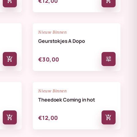
add_shopping_cart
add_shopping_cart
€12,00
NIEUW
favorite_border
favorite_border
Nieuw Binnen
Geurstokjes A Dopo
add_shopping_cart
tune
€30,00
NIEUW
favorite_border
favorite_border
Nieuw Binnen
Theedoek Coming in hot
add_shopping_cart
add_shopping_cart
€12,00