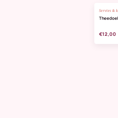
NIEUW
Servies & 
Theedoek
€12,00