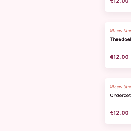
€12,00
NIEUW
Nieuw Bin
Theedoe
€12,00
NIEUW
Nieuw Bin
Onderzett
€12,00