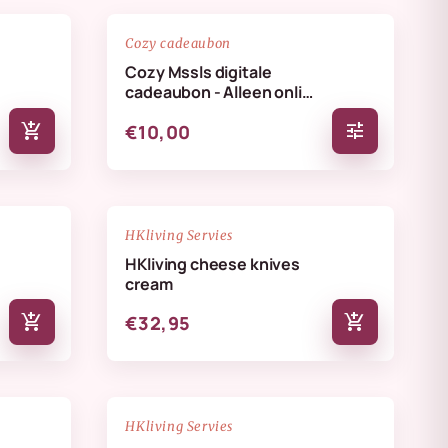
favorite_border
favorite_border
Cozy cadeaubon
Cozy Mssls digitale
cadeaubon - Alleen online
te verzilveren
add_shopping_cart
tune
€10,00
NIEUW
favorite_border
favorite_border
HKliving Servies
HKliving cheese knives
cream
add_shopping_cart
add_shopping_cart
€32,95
NIEUW
favorite_border
favorite_border
HKliving Servies