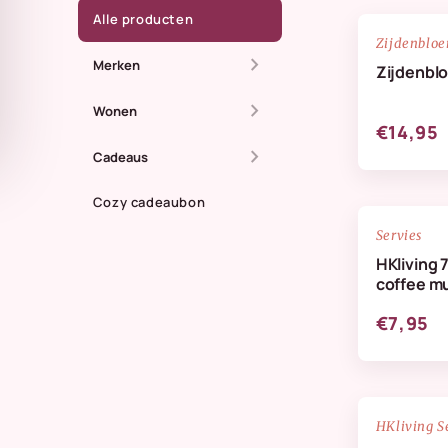
Alle producten
Zijdenblo
chevron_right
Merken
Zijdenbl
chevron_right
All The Luck In The
Wonen
€14,95
World
chevron_right
Dienbladen
Cadeaus
Anna + Nina
Kaarsen
Cozy cadeaubon
Zomer
Doing Goods
Servies
Kandelaren
Maassluis
HKliving 
HKliving Homeware
coffee m
Kussens & plaids
Kaarten
HKliving servies
€7,95
Lifestyle
IB Laursen
Servies & keuken
StoryTiles
Vazen
NIEUW
HKliving S
Wellmark