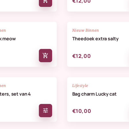
add_shopping_cart
€12,00
NIEUW
favorite_border
nen
Nieuw Binnen
k meow
Theedoek extra salty
add_shopping_cart
€12,00
NIEUW
favorite_border
nen
Lifestyle
ers, set van 4
Bag charm Lucky cat
tune
€10,00