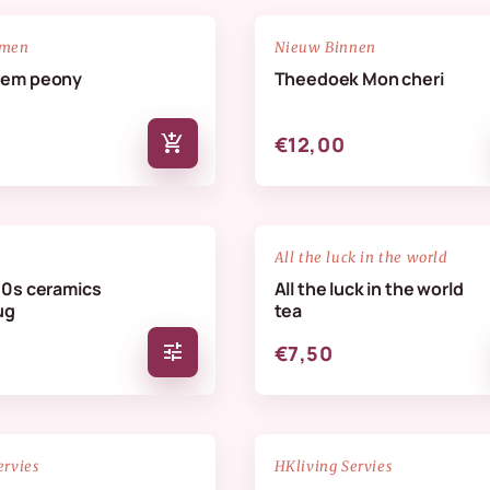
NIEUW
favorite_border
emen
Nieuw Binnen
oem peony
Theedoek Mon cheri
add_shopping_cart
€12,00
favorite_border
All the luck in the world
70s ceramics
All the luck in the world
ug
tea
tune
€7,50
NIEUW
favorite_border
ervies
HKliving Servies