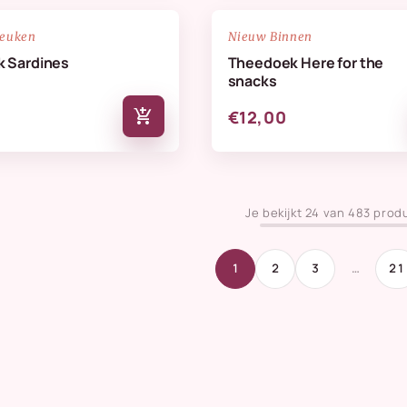
NIEUW
favorite_border
keuken
Nieuw Binnen
 Sardines
Theedoek Here for the
snacks
add_shopping_cart
€12,00
Je bekijkt 24 van 483 prod
1
2
3
…
21