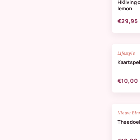
HKliving 
Verzorging & Geuren
lemon
Wanddeco
€29,95
Zijdenbloemen
NIEUW
Lifestyle
Kaartspel
€10,00
NIEUW
Nieuw Bin
Theedoek