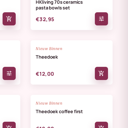
HKliving 70s ceramics
pasta bowls set
add_shopping_cart
tune
€32,95
NIEUW
favorite_border
favorite_border
Nieuw Binnen
Theedoek
tune
add_shopping_cart
€12,00
NIEUW
favorite_border
favorite_border
Nieuw Binnen
Theedoek coffee first