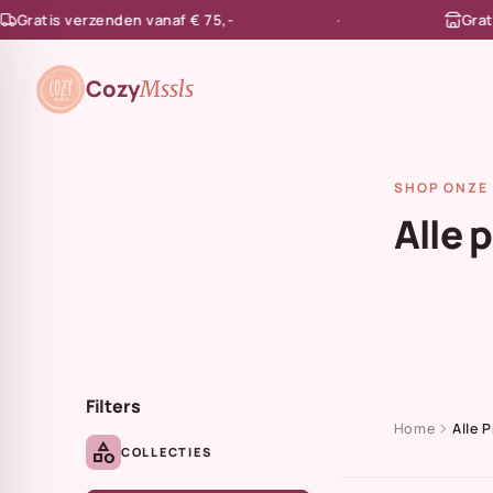
atis verzenden vanaf € 75,-
Gratis af
en naar de content
Cozy
Mssls
SHOP ONZE 
Alle 
Filters
chevron_right
Home
Alle 
category
COLLECTIES