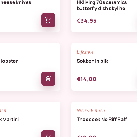
cheese knives
HKliving 70s ceramics
butterfly dish skyline
add_shopping_cart
€34,95
NIEUW
favorite_border
Lifestyle
 lobster
Sokken in blik
add_shopping_cart
€14,00
NIEUW
favorite_border
nen
Nieuw Binnen
 Martini
Theedoek No Riff Raff