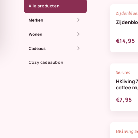
Alle producten
Zijdenblo
chevron_right
Merken
Zijdenbl
chevron_right
All The Luck In The
Wonen
€14,95
World
chevron_right
Dienbladen
Cadeaus
Anna + Nina
Kaarsen
Cozy cadeaubon
Zomer
Doing Goods
Servies
Kandelaren
Maassluis
HKliving 
HKliving Homeware
coffee m
Kussens & plaids
Kaarten
HKliving servies
€7,95
Lifestyle
IB Laursen
Servies & keuken
StoryTiles
Vazen
NIEUW
HKliving S
Wellmark