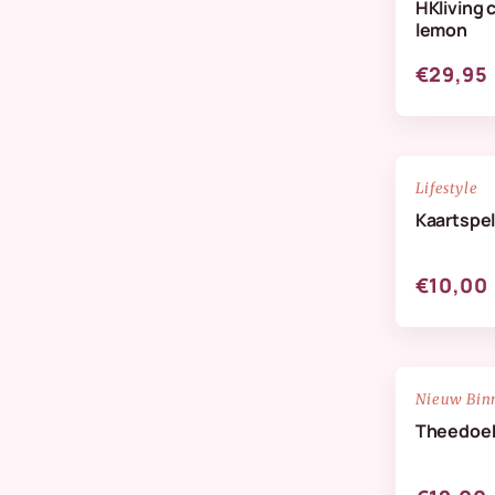
HKliving 
Verzorging & Geuren
lemon
Wanddeco
€29,95
Zijdenbloemen
NIEUW
Lifestyle
Kaartspel
€10,00
NIEUW
Nieuw Bin
Theedoek