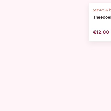
NIEUW
Servies & 
Theedoek
€12,00