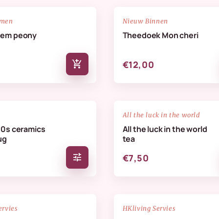
NIEUW
favorite_border
emen
Nieuw Binnen
oem peony
Theedoek Mon cheri
add_shopping_cart
€12,00
favorite_border
All the luck in the world
70s ceramics
All the luck in the world
ug
tea
tune
€7,50
NIEUW
favorite_border
ervies
HKliving Servies