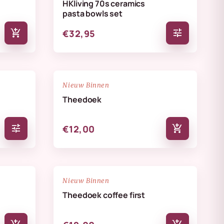
HKliving 70s ceramics
pasta bowls set
add_shopping_cart
tune
€32,95
NIEUW
favorite_border
favorite_border
Nieuw Binnen
Theedoek
tune
add_shopping_cart
€12,00
NIEUW
favorite_border
favorite_border
Nieuw Binnen
Theedoek coffee first