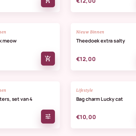
add_shopping_cart
€12,00
NIEUW
favorite_border
nen
Nieuw Binnen
k meow
Theedoek extra salty
add_shopping_cart
€12,00
NIEUW
favorite_border
nen
Lifestyle
ers, set van 4
Bag charm Lucky cat
tune
€10,00