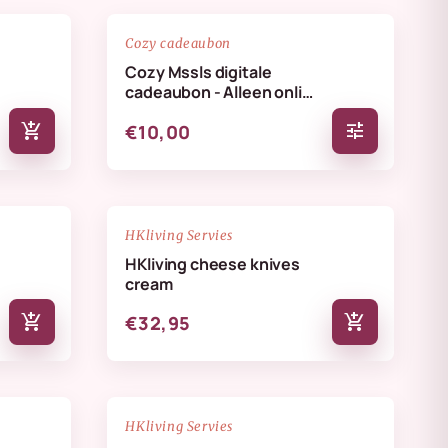
favorite_border
favorite_border
Cozy cadeaubon
Cozy Mssls digitale
cadeaubon - Alleen online
te verzilveren
add_shopping_cart
tune
€10,00
NIEUW
favorite_border
favorite_border
HKliving Servies
HKliving cheese knives
cream
add_shopping_cart
add_shopping_cart
€32,95
NIEUW
favorite_border
favorite_border
HKliving Servies