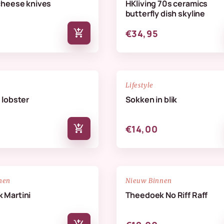
cheese knives
HKliving 70s ceramics
butterfly dish skyline
add_shopping_cart
€34,95
NIEUW
favorite_border
Lifestyle
 lobster
Sokken in blik
add_shopping_cart
€14,00
NIEUW
favorite_border
nen
Nieuw Binnen
 Martini
Theedoek No Riff Raff