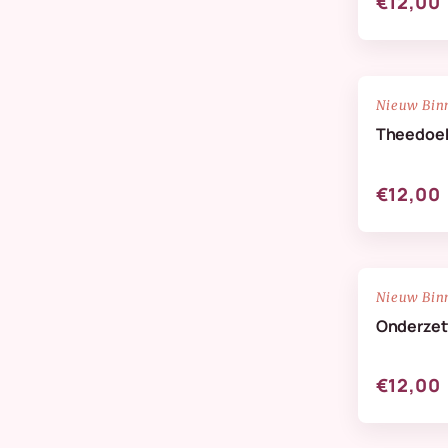
€12,00
NIEUW
Nieuw Bin
Theedoe
€12,00
NIEUW
Nieuw Bin
Onderzett
€12,00