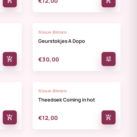
add_shopping_cart
add_shopping_cart
€12,00
NIEUW
favorite_border
favorite_border
Nieuw Binnen
Geurstokjes A Dopo
add_shopping_cart
tune
€30,00
NIEUW
favorite_border
favorite_border
Nieuw Binnen
Theedoek Coming in hot
add_shopping_cart
add_shopping_cart
€12,00