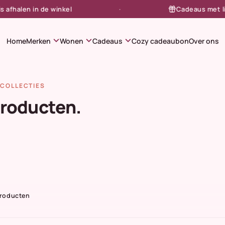
halen in de winkel
Cadeaus met liefd
expand_more
expand_more
expand_more
Home
Merken
Wonen
Cadeaus
Cozy cadeaubon
Over ons
COLLECTIES
producten.
Producten