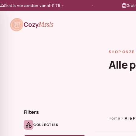
atis verzenden vanaf € 75,-
Gratis af
en naar de content
Cozy
Mssls
SHOP ONZE 
Alle 
Filters
chevron_right
Home
Alle 
category
COLLECTIES