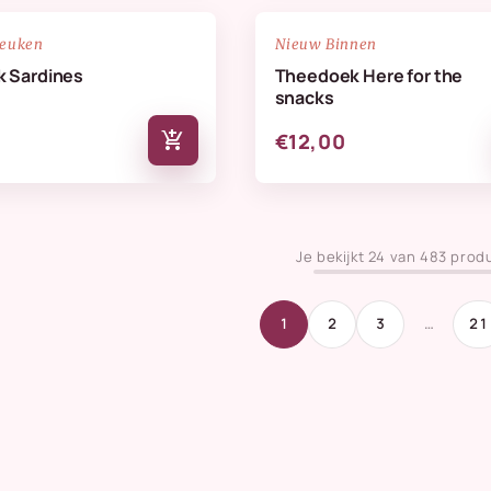
NIEUW
favorite_border
keuken
Nieuw Binnen
 Sardines
Theedoek Here for the
snacks
add_shopping_cart
€12,00
Je bekijkt 24 van 483 prod
1
2
3
…
21