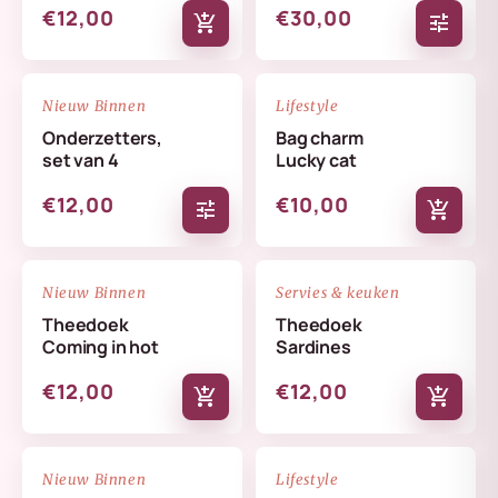
€12,00
€30,00
add_shopping_cart
tune
NIEUW
NIEUW
favorite_border
favorite_border
Nieuw Binnen
Lifestyle
Onderzetters,
Bag charm
set van 4
Lucky cat
€12,00
€10,00
tune
add_shopping_cart
NIEUW
NIEUW
favorite_border
favorite_border
Nieuw Binnen
Servies & keuken
Theedoek
Theedoek
Coming in hot
Sardines
€12,00
€12,00
add_shopping_cart
add_shopping_cart
NIEUW
NIEUW
favorite_border
favorite_border
Nieuw Binnen
Lifestyle