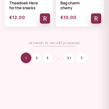
Theedoek Here
Bag charm
for the snacks
cherry
€12,00
€10,00
add_shopping_cart
add_shopping_cart
Je bekijkt 24 van 483 producten
chevron_right
1
2
3
…
21