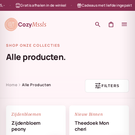
-
Gratis afhalen in de winkel
Cadeaus met liefde ingepakt
en naar de content
Cozy
search
shopping_bag
menu
Mssls
SHOP ONZE COLLECTIES
Alle producten.
tune
chevron_right
Home
Alle Producten
FILTERS
NIEUW
favorite_border
favorite_border
Zijdenbloemen
Nieuw Binnen
Zijdenbloem
Theedoek Mon
peony
cheri