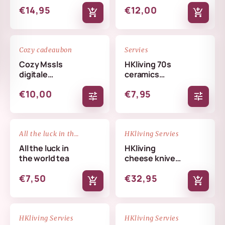
€14,95
€12,00
add_shopping_cart
add_shopping_cart
favorite_border
favorite_border
Cozy cadeaubon
Servies
Cozy Mssls
HKliving 70s
digitale
ceramics
cadeaubon -
coffee mug
€10,00
€7,95
Alleen online te
tune
tune
verzilveren
NIEUW
favorite_border
favorite_border
All the luck in the world
HKliving Servies
All the luck in
HKliving
the world tea
cheese knives
cream
€7,50
€32,95
add_shopping_cart
add_shopping_cart
NIEUW
NIEUW
favorite_border
favorite_border
HKliving Servies
HKliving Servies