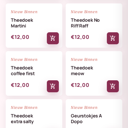
NIEUW
NIEUW
favorite_border
favorite_border
Nieuw Binnen
Nieuw Binnen
Theedoek
Theedoek No
Martini
Riff Raff
€12,00
€12,00
add_shopping_cart
add_shopping_cart
NIEUW
NIEUW
favorite_border
favorite_border
Nieuw Binnen
Nieuw Binnen
Theedoek
Theedoek
coffee first
meow
€12,00
€12,00
add_shopping_cart
add_shopping_cart
NIEUW
NIEUW
favorite_border
favorite_border
Nieuw Binnen
Nieuw Binnen
Theedoek
Geurstokjes A
extra salty
Dopo