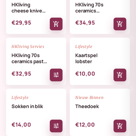
HKliving
HKliving 70s
cheese knives
ceramics
lemon
butterfly dish
€29,95
€34,95
skyline
add_shopping_cart
add_shopping_cart
NIEUW
NIEUW
favorite_border
favorite_border
HKliving Servies
Lifestyle
HKliving 70s
Kaartspel
ceramics pasta
lobster
bowls set
€32,95
€10,00
tune
add_shopping_cart
NIEUW
NIEUW
favorite_border
favorite_border
Lifestyle
Nieuw Binnen
Sokken in blik
Theedoek
€14,00
€12,00
tune
add_shopping_cart