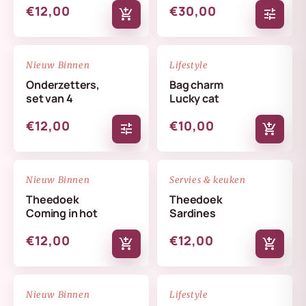
€12,00
€30,00
add_shopping_cart
tune
NIEUW
NIEUW
favorite_border
favorite_border
Nieuw Binnen
Lifestyle
Onderzetters,
Bag charm
set van 4
Lucky cat
€12,00
€10,00
tune
add_shopping_cart
NIEUW
NIEUW
favorite_border
favorite_border
Nieuw Binnen
Servies & keuken
Theedoek
Theedoek
Coming in hot
Sardines
€12,00
€12,00
add_shopping_cart
add_shopping_cart
NIEUW
NIEUW
favorite_border
favorite_border
Nieuw Binnen
Lifestyle