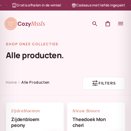
Gratis afhalen in de winkel
Cadeaus met liefde ingepakt
en naar de content
Cozy
search
shopping_bag
menu
Mssls
SHOP ONZE COLLECTIES
Alle producten.
tune
chevron_right
Home
Alle Producten
FILTERS
NIEUW
favorite_border
favorite_border
Zijdenbloemen
Nieuw Binnen
Zijdenbloem
Theedoek Mon
peony
cheri