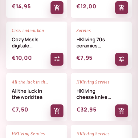
€14,95
€12,00
add_shopping_cart
add_shopping_cart
favorite_border
favorite_border
Cozy cadeaubon
Servies
Cozy Mssls
HKliving 70s
digitale
ceramics
cadeaubon -
coffee mug
€10,00
€7,95
Alleen online te
tune
tune
verzilveren
NIEUW
favorite_border
favorite_border
All the luck in the world
HKliving Servies
All the luck in
HKliving
the world tea
cheese knives
cream
€7,50
€32,95
add_shopping_cart
add_shopping_cart
NIEUW
NIEUW
favorite_border
favorite_border
HKliving Servies
HKliving Servies