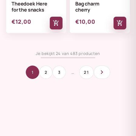
Theedoek Here
Bag charm
for the snacks
cherry
€12,00
€10,00
add_shopping_cart
add_shopping_cart
Je bekijkt 24 van 483 producten
chevron_right
1
2
3
…
21