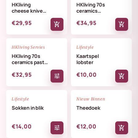
HKliving
HKliving 70s
cheese knives
ceramics
lemon
butterfly dish
€29,95
€34,95
skyline
add_shopping_cart
add_shopping_cart
NIEUW
NIEUW
favorite_border
favorite_border
HKliving Servies
Lifestyle
HKliving 70s
Kaartspel
ceramics pasta
lobster
bowls set
€32,95
€10,00
tune
add_shopping_cart
NIEUW
NIEUW
favorite_border
favorite_border
Lifestyle
Nieuw Binnen
Sokken in blik
Theedoek
€14,00
€12,00
tune
add_shopping_cart