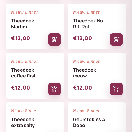
NIEUW
NIEUW
favorite_border
favorite_border
Nieuw Binnen
Nieuw Binnen
Theedoek
Theedoek No
Martini
Riff Raff
€12,00
€12,00
add_shopping_cart
add_shopping_cart
NIEUW
NIEUW
favorite_border
favorite_border
Nieuw Binnen
Nieuw Binnen
Theedoek
Theedoek
coffee first
meow
€12,00
€12,00
add_shopping_cart
add_shopping_cart
NIEUW
NIEUW
favorite_border
favorite_border
Nieuw Binnen
Nieuw Binnen
Theedoek
Geurstokjes A
extra salty
Dopo