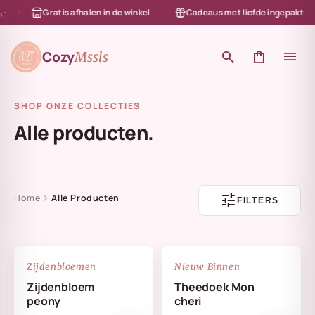
Gratis afhalen in de winkel
Cadeaus met liefde ingepakt
en naar de content
Cozy
search
shopping_bag
menu
Mssls
SHOP ONZE COLLECTIES
Alle producten.
tune
chevron_right
Home
Alle Producten
FILTERS
NIEUW
favorite_border
favorite_border
Zijdenbloemen
Nieuw Binnen
Zijdenbloem
Theedoek Mon
peony
cheri