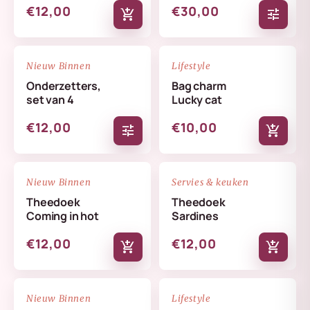
€12,00
€30,00
add_shopping_cart
tune
NIEUW
NIEUW
favorite_border
favorite_border
Nieuw Binnen
Lifestyle
Onderzetters,
Bag charm
set van 4
Lucky cat
€12,00
€10,00
tune
add_shopping_cart
NIEUW
NIEUW
favorite_border
favorite_border
Nieuw Binnen
Servies & keuken
Theedoek
Theedoek
Coming in hot
Sardines
€12,00
€12,00
add_shopping_cart
add_shopping_cart
NIEUW
NIEUW
favorite_border
favorite_border
Nieuw Binnen
Lifestyle