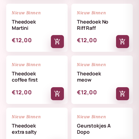
NIEUW
NIEUW
favorite_border
favorite_border
Nieuw Binnen
Nieuw Binnen
Theedoek
Theedoek No
Martini
Riff Raff
€12,00
€12,00
add_shopping_cart
add_shopping_cart
NIEUW
NIEUW
favorite_border
favorite_border
Nieuw Binnen
Nieuw Binnen
Theedoek
Theedoek
coffee first
meow
€12,00
€12,00
add_shopping_cart
add_shopping_cart
NIEUW
NIEUW
favorite_border
favorite_border
Nieuw Binnen
Nieuw Binnen
Theedoek
Geurstokjes A
extra salty
Dopo