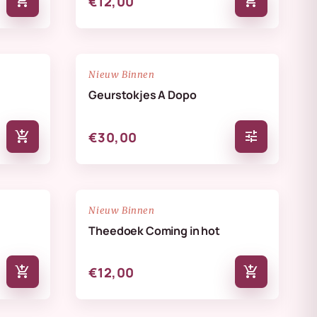
add_shopping_cart
add_shopping_cart
€12,00
NIEUW
favorite_border
favorite_border
Nieuw Binnen
Geurstokjes A Dopo
add_shopping_cart
tune
€30,00
NIEUW
favorite_border
favorite_border
Nieuw Binnen
Theedoek Coming in hot
add_shopping_cart
add_shopping_cart
€12,00