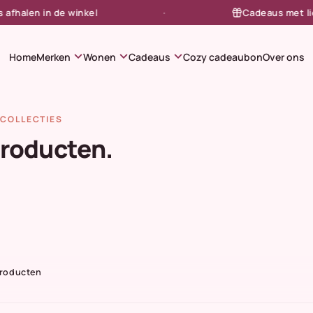
alen in de winkel
Cadeaus met liefde
expand_more
expand_more
expand_more
Home
Merken
Wonen
Cadeaus
Cozy cadeaubon
Over ons
COLLECTIES
producten.
Producten