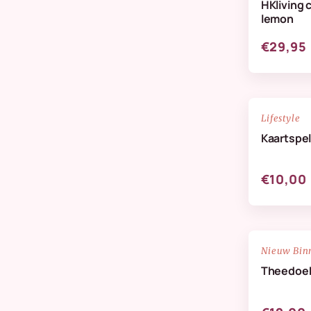
HKliving 
Verzorging & Geuren
lemon
Wanddeco
€29,95
Zijdenbloemen
NIEUW
Lifestyle
Kaartspel
€10,00
NIEUW
Nieuw Bin
Theedoek