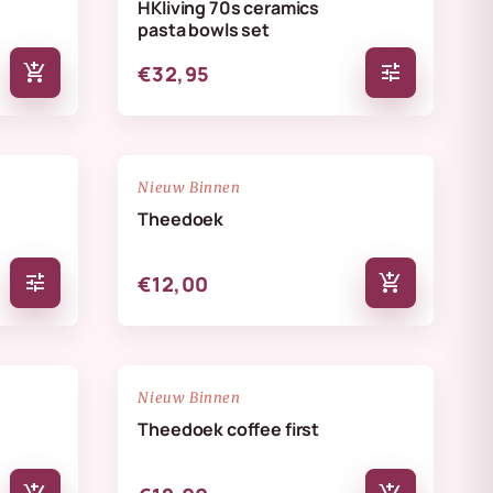
HKliving 70s ceramics
pasta bowls set
add_shopping_cart
tune
€32,95
NIEUW
favorite_border
favorite_border
Nieuw Binnen
Theedoek
tune
add_shopping_cart
€12,00
NIEUW
favorite_border
favorite_border
Nieuw Binnen
Theedoek coffee first