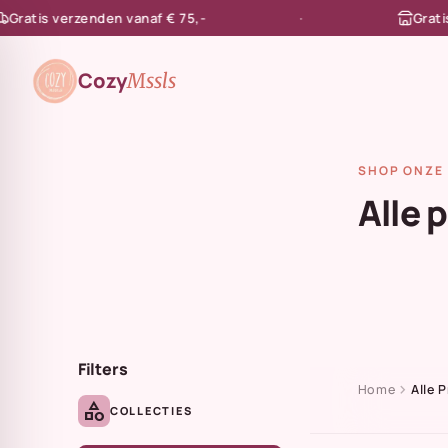
tis verzenden vanaf € 75,-
Gratis afh
en naar de content
Cozy
Mssls
SHOP ONZE 
Alle 
Filters
chevron_right
Home
Alle 
category
COLLECTIES