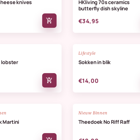
cheese knives
HKliving 70s ceramics
butterfly dish skyline
add_shopping_cart
€34,95
NIEUW
favorite_border
Lifestyle
 lobster
Sokken in blik
add_shopping_cart
€14,00
NIEUW
favorite_border
nen
Nieuw Binnen
 Martini
Theedoek No Riff Raff