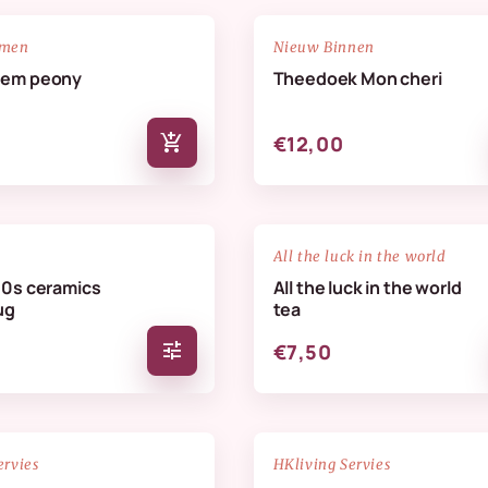
NIEUW
favorite_border
emen
Nieuw Binnen
oem peony
Theedoek Mon cheri
add_shopping_cart
€12,00
favorite_border
All the luck in the world
70s ceramics
All the luck in the world
ug
tea
tune
€7,50
NIEUW
favorite_border
ervies
HKliving Servies