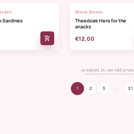
NIEUW
favorite_border
keuken
Nieuw Binnen
 Sardines
Theedoek Here for the
snacks
add_shopping_cart
€12,00
Je bekijkt 24 van 483 prod
1
2
3
…
21