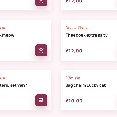
add_shopping_cart
€12,00
NIEUW
favorite_border
nen
Nieuw Binnen
k meow
Theedoek extra salty
add_shopping_cart
€12,00
NIEUW
favorite_border
nen
Lifestyle
ers, set van 4
Bag charm Lucky cat
tune
€10,00