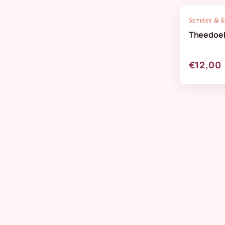
NIEUW
Servies & 
Theedoek
€12,00