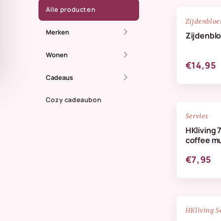
Alle producten
Zijdenblo
chevron_right
Merken
Zijdenbl
chevron_right
All The Luck In The
Wonen
€14,95
World
chevron_right
Dienbladen
Cadeaus
Anna + Nina
Kaarsen
Cozy cadeaubon
Zomer
Doing Goods
Servies
Kandelaren
Maassluis
HKliving 
HKliving Homeware
coffee m
Kussens & plaids
Kaarten
HKliving servies
€7,95
Lifestyle
IB Laursen
Servies & keuken
StoryTiles
Vazen
NIEUW
HKliving S
Wellmark