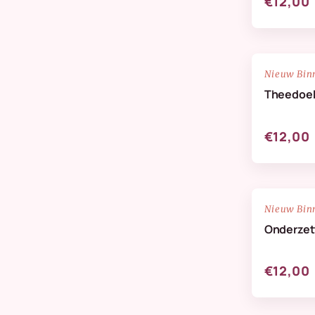
€12,00
NIEUW
Nieuw Bin
Theedoe
€12,00
NIEUW
Nieuw Bin
Onderzett
€12,00