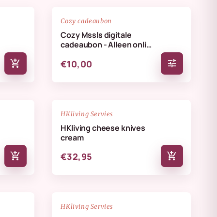
favorite_border
favorite_border
Cozy cadeaubon
Cozy Mssls digitale
cadeaubon - Alleen online
te verzilveren
add_shopping_cart
tune
€10,00
NIEUW
favorite_border
favorite_border
HKliving Servies
HKliving cheese knives
cream
add_shopping_cart
add_shopping_cart
€32,95
NIEUW
favorite_border
favorite_border
HKliving Servies