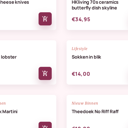
cheese knives
HKliving 70s ceramics
butterfly dish skyline
add_shopping_cart
€34,95
NIEUW
favorite_border
Lifestyle
 lobster
Sokken in blik
add_shopping_cart
€14,00
NIEUW
favorite_border
nen
Nieuw Binnen
 Martini
Theedoek No Riff Raff