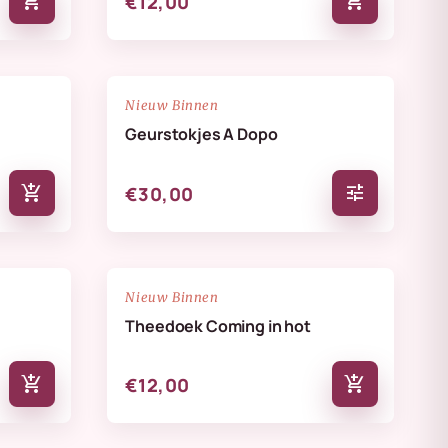
add_shopping_cart
add_shopping_cart
€12,00
NIEUW
favorite_border
favorite_border
Nieuw Binnen
Geurstokjes A Dopo
add_shopping_cart
tune
€30,00
NIEUW
favorite_border
favorite_border
Nieuw Binnen
Theedoek Coming in hot
add_shopping_cart
add_shopping_cart
€12,00