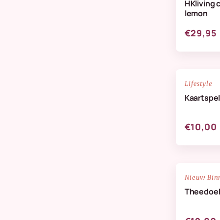
HKliving 
Verzorging & Geuren
lemon
Wanddeco
€29,95
Zijdenbloemen
NIEUW
Lifestyle
Kaartspel
€10,00
NIEUW
Nieuw Bin
Theedoek