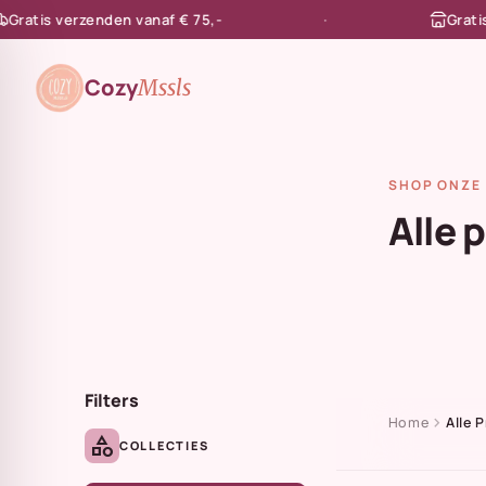
tis verzenden vanaf € 75,-
Gratis afh
en naar de content
Cozy
Mssls
SHOP ONZE 
Alle 
Filters
chevron_right
Home
Alle 
category
COLLECTIES