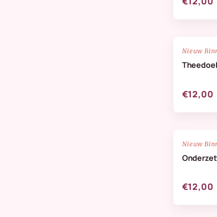
€12,00
NIEUW
Nieuw Bin
Theedoe
€12,00
NIEUW
Nieuw Bin
Onderzett
€12,00