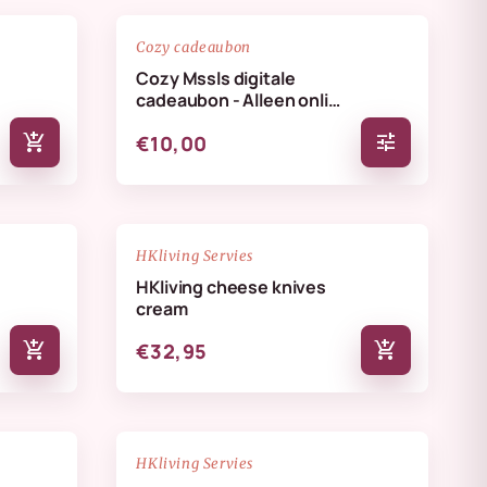
favorite_border
favorite_border
Cozy cadeaubon
Cozy Mssls digitale
cadeaubon - Alleen online
te verzilveren
add_shopping_cart
tune
€10,00
NIEUW
favorite_border
favorite_border
HKliving Servies
HKliving cheese knives
cream
add_shopping_cart
add_shopping_cart
€32,95
NIEUW
favorite_border
favorite_border
HKliving Servies