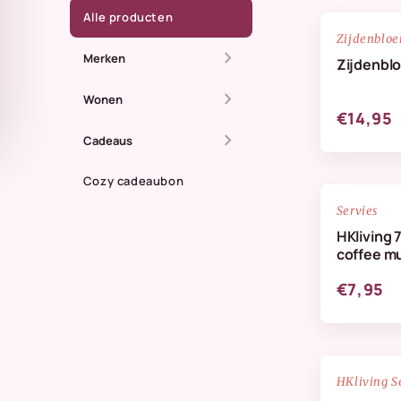
Alle producten
Zijdenblo
chevron_right
Merken
Zijdenbl
chevron_right
All The Luck In The
Wonen
€14,95
World
chevron_right
Dienbladen
Cadeaus
Anna + Nina
Kaarsen
Cozy cadeaubon
Zomer
Doing Goods
Servies
Kandelaren
Maassluis
HKliving 
HKliving Homeware
coffee m
Kussens & plaids
Kaarten
HKliving servies
€7,95
Lifestyle
IB Laursen
Servies & keuken
StoryTiles
Vazen
NIEUW
HKliving S
Wellmark