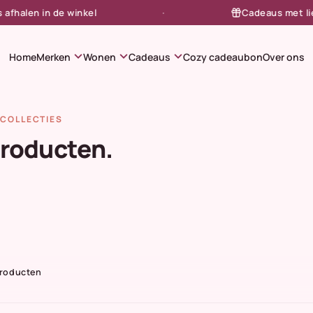
alen in de winkel
Cadeaus met liefde
expand_more
expand_more
expand_more
Home
Merken
Wonen
Cadeaus
Cozy cadeaubon
Over ons
COLLECTIES
producten.
Producten