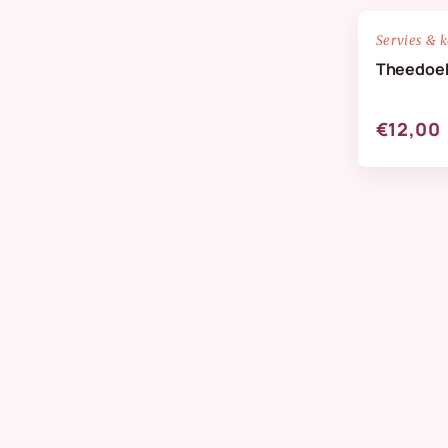
NIEUW
Servies & 
Theedoek
€12,00