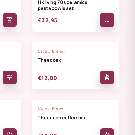
HKliving 70s ceramics
pasta bowls set
add_shopping_cart
tune
€32,95
NIEUW
favorite_border
favorite_border
Nieuw Binnen
Theedoek
tune
add_shopping_cart
€12,00
NIEUW
favorite_border
favorite_border
Nieuw Binnen
Theedoek coffee first