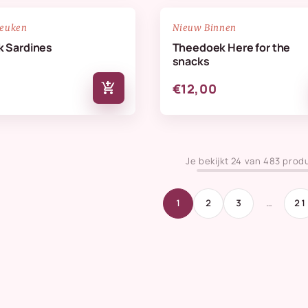
NIEUW
favorite_border
keuken
Nieuw Binnen
 Sardines
Theedoek Here for the
snacks
add_shopping_cart
€12,00
Je bekijkt 24 van 483 prod
1
2
3
…
21