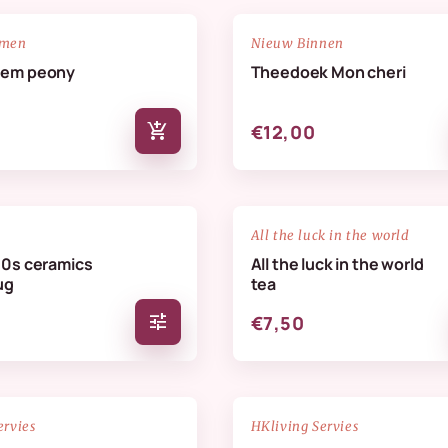
NIEUW
favorite_border
emen
Nieuw Binnen
oem peony
Theedoek Mon cheri
add_shopping_cart
€12,00
favorite_border
All the luck in the world
70s ceramics
All the luck in the world
ug
tea
tune
€7,50
NIEUW
favorite_border
ervies
HKliving Servies