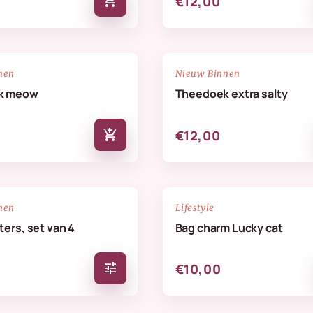
add_shopping_cart
€12,00
NIEUW
favorite_border
nen
Nieuw Binnen
k meow
Theedoek extra salty
add_shopping_cart
€12,00
NIEUW
favorite_border
nen
Lifestyle
ers, set van 4
Bag charm Lucky cat
tune
€10,00