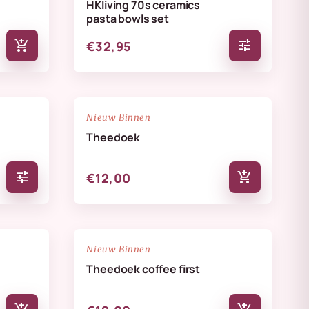
HKliving 70s ceramics
pasta bowls set
add_shopping_cart
tune
€32,95
NIEUW
favorite_border
favorite_border
Nieuw Binnen
Theedoek
tune
add_shopping_cart
€12,00
NIEUW
favorite_border
favorite_border
Nieuw Binnen
Theedoek coffee first