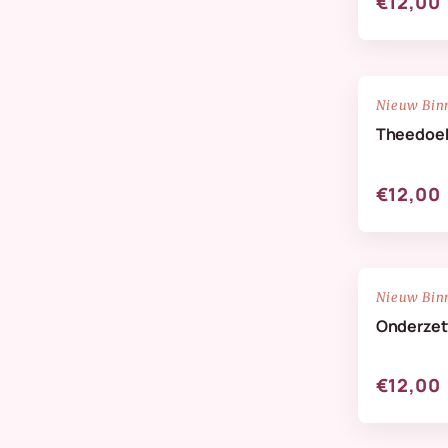
€12,00
NIEUW
Nieuw Bin
Theedoe
€12,00
NIEUW
Nieuw Bin
Onderzett
€12,00