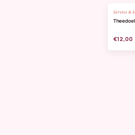
NIEUW
Servies & 
Theedoek
€12,00