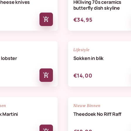
cheese knives
HKliving 70s ceramics
butterfly dish skyline
add_shopping_cart
€34,95
NIEUW
favorite_border
Lifestyle
 lobster
Sokken in blik
add_shopping_cart
€14,00
NIEUW
favorite_border
nen
Nieuw Binnen
 Martini
Theedoek No Riff Raff