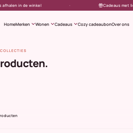
alen in de winkel
Cadeaus met liefde
expand_more
expand_more
expand_more
Home
Merken
Wonen
Cadeaus
Cozy cadeaubon
Over ons
COLLECTIES
producten.
Producten