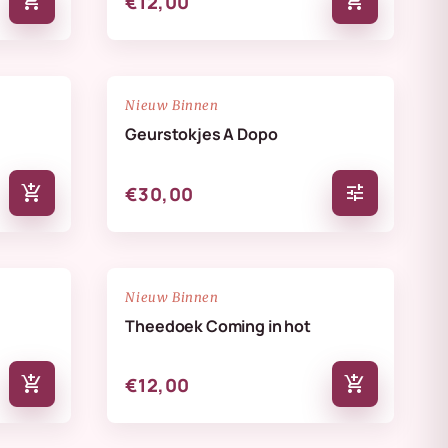
add_shopping_cart
add_shopping_cart
€12,00
NIEUW
favorite_border
favorite_border
Nieuw Binnen
Geurstokjes A Dopo
add_shopping_cart
tune
€30,00
NIEUW
favorite_border
favorite_border
Nieuw Binnen
Theedoek Coming in hot
add_shopping_cart
add_shopping_cart
€12,00