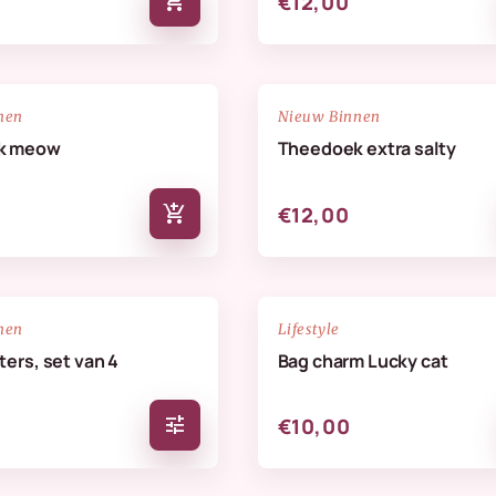
add_shopping_cart
€12,00
NIEUW
favorite_border
nen
Nieuw Binnen
k meow
Theedoek extra salty
add_shopping_cart
€12,00
NIEUW
favorite_border
nen
Lifestyle
ers, set van 4
Bag charm Lucky cat
tune
€10,00