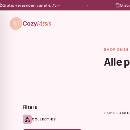
tis verzenden vanaf € 75,-
Gratis afh
en naar de content
Cozy
Mssls
SHOP ONZE 
Alle 
Filters
chevron_right
Home
Alle 
category
COLLECTIES