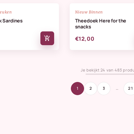
NIEUW
favorite_border
keuken
Nieuw Binnen
 Sardines
Theedoek Here for the
snacks
add_shopping_cart
€12,00
Je bekijkt 24 van 483 prod
1
2
3
…
21