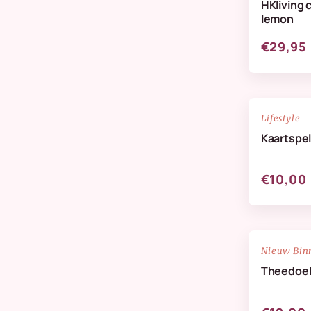
HKliving 
Verzorging & Geuren
lemon
Wanddeco
€29,95
Zijdenbloemen
NIEUW
Lifestyle
Kaartspel
€10,00
NIEUW
Nieuw Bin
Theedoek