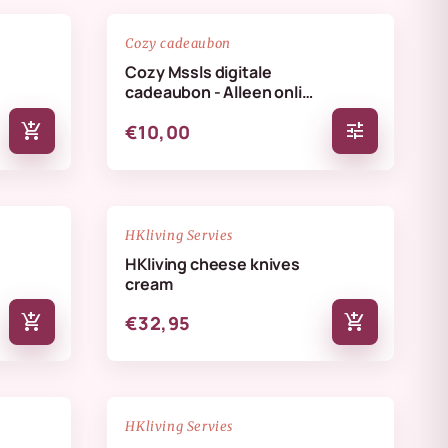
favorite_border
favorite_border
Cozy cadeaubon
Cozy Mssls digitale
cadeaubon - Alleen online
te verzilveren
add_shopping_cart
tune
€10,00
NIEUW
favorite_border
favorite_border
HKliving Servies
HKliving cheese knives
cream
add_shopping_cart
add_shopping_cart
€32,95
NIEUW
favorite_border
favorite_border
HKliving Servies