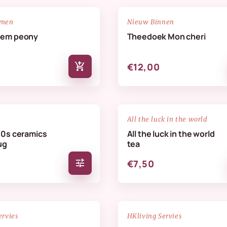
NIEUW
favorite_border
emen
Nieuw Binnen
oem peony
Theedoek Mon cheri
add_shopping_cart
€12,00
favorite_border
All the luck in the world
70s ceramics
All the luck in the world
ug
tea
tune
€7,50
NIEUW
favorite_border
ervies
HKliving Servies