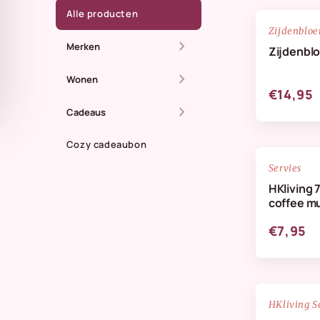
Alle producten
Zijdenblo
chevron_right
Merken
Zijdenbl
chevron_right
All The Luck In The
Wonen
€14,95
World
chevron_right
Dienbladen
Cadeaus
Anna + Nina
Kaarsen
Cozy cadeaubon
Zomer
Doing Goods
Servies
Kandelaren
Maassluis
HKliving 
HKliving Homeware
coffee m
Kussens & plaids
Kaarten
HKliving servies
€7,95
Lifestyle
IB Laursen
Servies & keuken
StoryTiles
Vazen
NIEUW
HKliving S
Wellmark