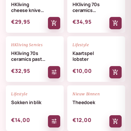
HKliving
HKliving 70s
cheese knives
ceramics
lemon
butterfly dish
€29,95
€34,95
skyline
add_shopping_cart
add_shopping_cart
NIEUW
NIEUW
favorite_border
favorite_border
HKliving Servies
Lifestyle
HKliving 70s
Kaartspel
ceramics pasta
lobster
bowls set
€32,95
€10,00
tune
add_shopping_cart
NIEUW
NIEUW
favorite_border
favorite_border
Lifestyle
Nieuw Binnen
Sokken in blik
Theedoek
€14,00
€12,00
tune
add_shopping_cart