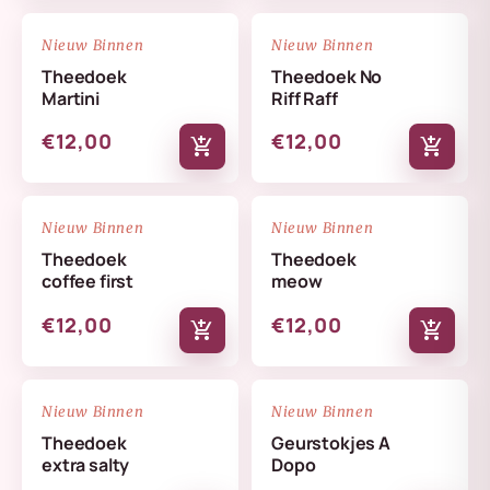
NIEUW
NIEUW
favorite_border
favorite_border
Nieuw Binnen
Nieuw Binnen
Theedoek
Theedoek No
Martini
Riff Raff
€12,00
€12,00
add_shopping_cart
add_shopping_cart
NIEUW
NIEUW
favorite_border
favorite_border
Nieuw Binnen
Nieuw Binnen
Theedoek
Theedoek
coffee first
meow
€12,00
€12,00
add_shopping_cart
add_shopping_cart
NIEUW
NIEUW
favorite_border
favorite_border
Nieuw Binnen
Nieuw Binnen
Theedoek
Geurstokjes A
extra salty
Dopo