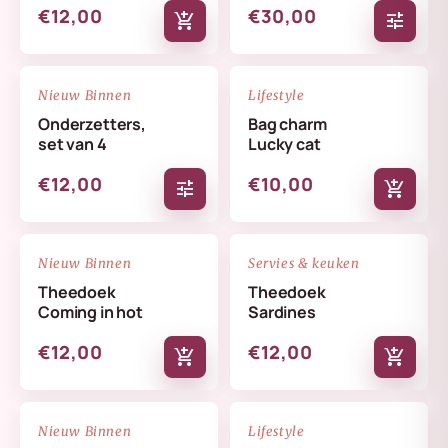
€12,00
€30,00
add_shopping_cart
tune
NIEUW
NIEUW
favorite_border
favorite_border
Nieuw Binnen
Lifestyle
Onderzetters,
Bag charm
set van 4
Lucky cat
€12,00
€10,00
tune
add_shopping_cart
NIEUW
NIEUW
favorite_border
favorite_border
Nieuw Binnen
Servies & keuken
Theedoek
Theedoek
Coming in hot
Sardines
€12,00
€12,00
add_shopping_cart
add_shopping_cart
NIEUW
NIEUW
favorite_border
favorite_border
Nieuw Binnen
Lifestyle