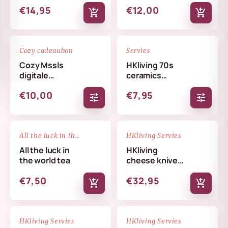
€14,95
€12,00
add_shopping_cart
add_shopping_cart
favorite_border
favorite_border
Cozy cadeaubon
Servies
Cozy Mssls
HKliving 70s
digitale
ceramics
cadeaubon -
coffee mug
€10,00
€7,95
Alleen online te
tune
tune
verzilveren
NIEUW
favorite_border
favorite_border
All the luck in the world
HKliving Servies
All the luck in
HKliving
the world tea
cheese knives
cream
€7,50
€32,95
add_shopping_cart
add_shopping_cart
NIEUW
NIEUW
favorite_border
favorite_border
HKliving Servies
HKliving Servies