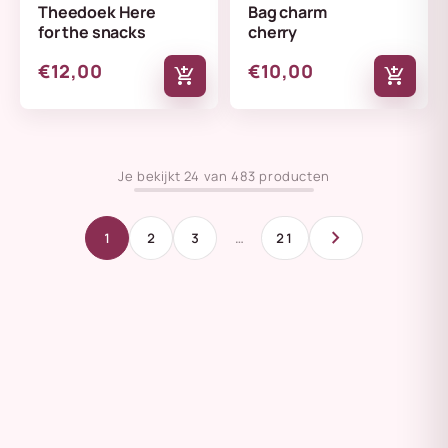
Theedoek Here
Bag charm
for the snacks
cherry
€12,00
€10,00
add_shopping_cart
add_shopping_cart
Je bekijkt 24 van 483 producten
chevron_right
1
2
3
…
21