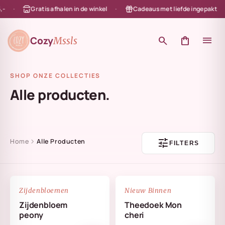
Gratis afhalen in de winkel
Cadeaus met liefde ingepakt
en naar de content
Cozy
search
shopping_bag
menu
Mssls
SHOP ONZE COLLECTIES
Alle producten.
tune
chevron_right
Home
Alle Producten
FILTERS
NIEUW
favorite_border
favorite_border
Zijdenbloemen
Nieuw Binnen
Zijdenbloem
Theedoek Mon
peony
cheri