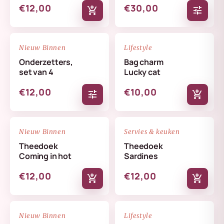
€12,00
€30,00
add_shopping_cart
tune
NIEUW
NIEUW
favorite_border
favorite_border
Nieuw Binnen
Lifestyle
Onderzetters,
Bag charm
set van 4
Lucky cat
€12,00
€10,00
tune
add_shopping_cart
NIEUW
NIEUW
favorite_border
favorite_border
Nieuw Binnen
Servies & keuken
Theedoek
Theedoek
Coming in hot
Sardines
€12,00
€12,00
add_shopping_cart
add_shopping_cart
NIEUW
NIEUW
favorite_border
favorite_border
Nieuw Binnen
Lifestyle