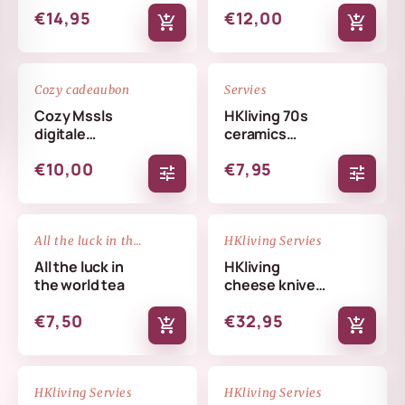
€14,95
€12,00
add_shopping_cart
add_shopping_cart
favorite_border
favorite_border
Cozy cadeaubon
Servies
Cozy Mssls
HKliving 70s
digitale
ceramics
cadeaubon -
coffee mug
€10,00
€7,95
Alleen online te
tune
tune
verzilveren
NIEUW
favorite_border
favorite_border
All the luck in the world
HKliving Servies
All the luck in
HKliving
the world tea
cheese knives
cream
€7,50
€32,95
add_shopping_cart
add_shopping_cart
NIEUW
NIEUW
favorite_border
favorite_border
HKliving Servies
HKliving Servies