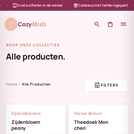
Gratis afhalen in de winkel
Cadeaus met liefde ingepakt
en naar de content
Cozy
search
shopping_bag
menu
Mssls
SHOP ONZE COLLECTIES
Alle producten.
tune
chevron_right
Home
Alle Producten
FILTERS
NIEUW
favorite_border
favorite_border
Zijdenbloemen
Nieuw Binnen
Zijdenbloem
Theedoek Mon
peony
cheri