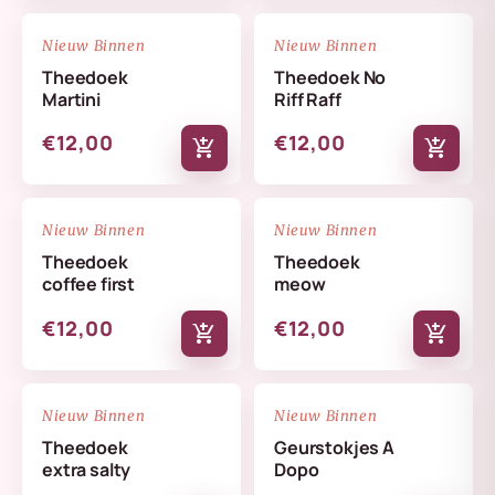
NIEUW
NIEUW
favorite_border
favorite_border
Nieuw Binnen
Nieuw Binnen
Theedoek
Theedoek No
Martini
Riff Raff
€12,00
€12,00
add_shopping_cart
add_shopping_cart
NIEUW
NIEUW
favorite_border
favorite_border
Nieuw Binnen
Nieuw Binnen
Theedoek
Theedoek
coffee first
meow
€12,00
€12,00
add_shopping_cart
add_shopping_cart
NIEUW
NIEUW
favorite_border
favorite_border
Nieuw Binnen
Nieuw Binnen
Theedoek
Geurstokjes A
extra salty
Dopo