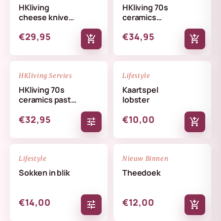
HKliving
HKliving 70s
cheese knives
ceramics
lemon
butterfly dish
€29,95
€34,95
skyline
add_shopping_cart
add_shopping_cart
NIEUW
NIEUW
favorite_border
favorite_border
HKliving Servies
Lifestyle
HKliving 70s
Kaartspel
ceramics pasta
lobster
bowls set
€32,95
€10,00
tune
add_shopping_cart
NIEUW
NIEUW
favorite_border
favorite_border
Lifestyle
Nieuw Binnen
Sokken in blik
Theedoek
€14,00
€12,00
tune
add_shopping_cart