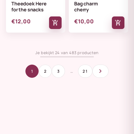
Theedoek Here
Bag charm
for the snacks
cherry
€12,00
€10,00
add_shopping_cart
add_shopping_cart
Je bekijkt 24 van 483 producten
chevron_right
1
2
3
…
21