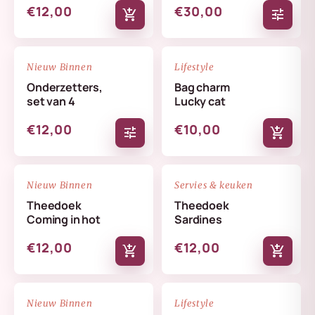
€12,00
€30,00
add_shopping_cart
tune
NIEUW
NIEUW
favorite_border
favorite_border
Nieuw Binnen
Lifestyle
Onderzetters,
Bag charm
set van 4
Lucky cat
€12,00
€10,00
tune
add_shopping_cart
NIEUW
NIEUW
favorite_border
favorite_border
Nieuw Binnen
Servies & keuken
Theedoek
Theedoek
Coming in hot
Sardines
€12,00
€12,00
add_shopping_cart
add_shopping_cart
NIEUW
NIEUW
favorite_border
favorite_border
Nieuw Binnen
Lifestyle