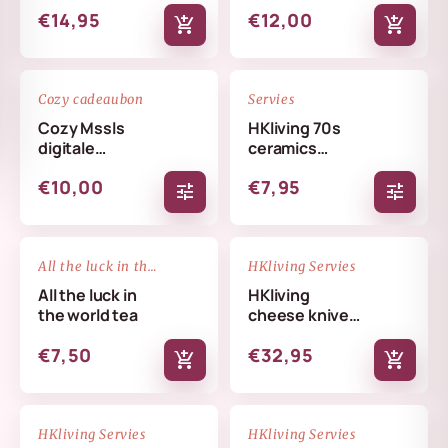
€14,95
€12,00
add_shopping_cart
add_shopping_cart
favorite_border
favorite_border
Cozy cadeaubon
Servies
Cozy Mssls
HKliving 70s
digitale
ceramics
cadeaubon -
coffee mug
€10,00
€7,95
Alleen online te
tune
tune
verzilveren
NIEUW
favorite_border
favorite_border
All the luck in the world
HKliving Servies
All the luck in
HKliving
the world tea
cheese knives
cream
€7,50
€32,95
add_shopping_cart
add_shopping_cart
NIEUW
NIEUW
favorite_border
favorite_border
HKliving Servies
HKliving Servies