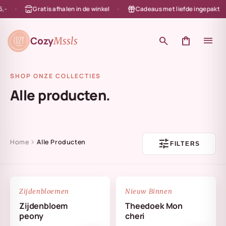
Gratis afhalen in de winkel
Cadeaus met liefde ingepakt
en naar de content
Cozy
search
shopping_bag
menu
Mssls
SHOP ONZE COLLECTIES
Alle producten.
tune
chevron_right
Home
Alle Producten
FILTERS
NIEUW
favorite_border
favorite_border
Zijdenbloemen
Nieuw Binnen
Zijdenbloem
Theedoek Mon
peony
cheri