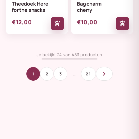
Theedoek Here
Bag charm
for the snacks
cherry
€12,00
€10,00
add_shopping_cart
add_shopping_cart
Je bekijkt 24 van 483 producten
chevron_right
1
2
3
…
21