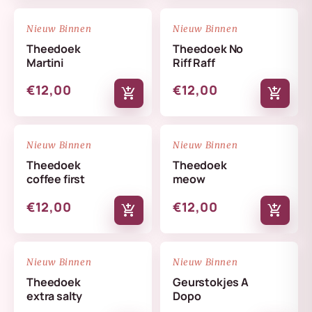
NIEUW
NIEUW
favorite_border
favorite_border
Nieuw Binnen
Nieuw Binnen
Theedoek
Theedoek No
Martini
Riff Raff
€12,00
€12,00
add_shopping_cart
add_shopping_cart
NIEUW
NIEUW
favorite_border
favorite_border
Nieuw Binnen
Nieuw Binnen
Theedoek
Theedoek
coffee first
meow
€12,00
€12,00
add_shopping_cart
add_shopping_cart
NIEUW
NIEUW
favorite_border
favorite_border
Nieuw Binnen
Nieuw Binnen
Theedoek
Geurstokjes A
extra salty
Dopo