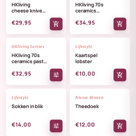
HKliving
HKliving 70s
cheese knives
ceramics
lemon
butterfly dish
€29,95
€34,95
skyline
add_shopping_cart
add_shopping_cart
NIEUW
NIEUW
favorite_border
favorite_border
HKliving Servies
Lifestyle
HKliving 70s
Kaartspel
ceramics pasta
lobster
bowls set
€32,95
€10,00
tune
add_shopping_cart
NIEUW
NIEUW
favorite_border
favorite_border
Lifestyle
Nieuw Binnen
Sokken in blik
Theedoek
€14,00
€12,00
tune
add_shopping_cart