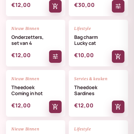
€12,00
€30,00
add_shopping_cart
tune
NIEUW
NIEUW
favorite_border
favorite_border
Nieuw Binnen
Lifestyle
Onderzetters,
Bag charm
set van 4
Lucky cat
€12,00
€10,00
tune
add_shopping_cart
NIEUW
NIEUW
favorite_border
favorite_border
Nieuw Binnen
Servies & keuken
Theedoek
Theedoek
Coming in hot
Sardines
€12,00
€12,00
add_shopping_cart
add_shopping_cart
NIEUW
NIEUW
favorite_border
favorite_border
Nieuw Binnen
Lifestyle