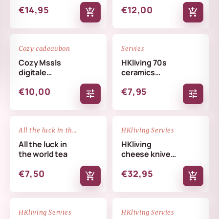
€14,95
€12,00
add_shopping_cart
add_shopping_cart
favorite_border
favorite_border
Cozy cadeaubon
Servies
Cozy Mssls
HKliving 70s
digitale
ceramics
cadeaubon -
coffee mug
€10,00
€7,95
Alleen online te
tune
tune
verzilveren
NIEUW
favorite_border
favorite_border
All the luck in the world
HKliving Servies
All the luck in
HKliving
the world tea
cheese knives
cream
€7,50
€32,95
add_shopping_cart
add_shopping_cart
NIEUW
NIEUW
favorite_border
favorite_border
HKliving Servies
HKliving Servies