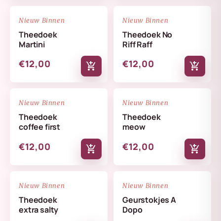
NIEUW
NIEUW
favorite_border
favorite_border
Nieuw Binnen
Nieuw Binnen
Theedoek
Theedoek No
Martini
Riff Raff
€12,00
€12,00
add_shopping_cart
add_shopping_cart
NIEUW
NIEUW
favorite_border
favorite_border
Nieuw Binnen
Nieuw Binnen
Theedoek
Theedoek
coffee first
meow
€12,00
€12,00
add_shopping_cart
add_shopping_cart
NIEUW
NIEUW
favorite_border
favorite_border
Nieuw Binnen
Nieuw Binnen
Theedoek
Geurstokjes A
extra salty
Dopo