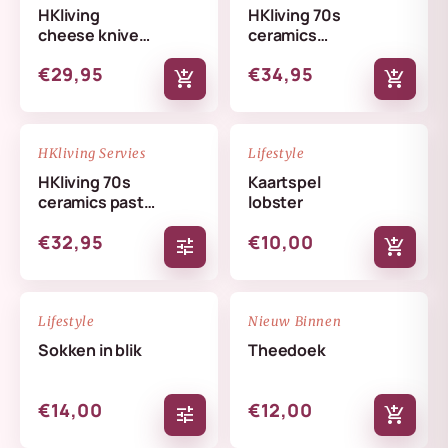
HKliving
HKliving 70s
cheese knives
ceramics
lemon
butterfly dish
€29,95
€34,95
skyline
add_shopping_cart
add_shopping_cart
NIEUW
NIEUW
favorite_border
favorite_border
HKliving Servies
Lifestyle
HKliving 70s
Kaartspel
ceramics pasta
lobster
bowls set
€32,95
€10,00
tune
add_shopping_cart
NIEUW
NIEUW
favorite_border
favorite_border
Lifestyle
Nieuw Binnen
Sokken in blik
Theedoek
€14,00
€12,00
tune
add_shopping_cart