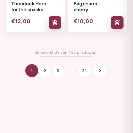
Theedoek Here
Bag charm
for the snacks
cherry
€12,00
€10,00
add_shopping_cart
add_shopping_cart
Je bekijkt 24 van 483 producten
chevron_right
1
2
3
…
21