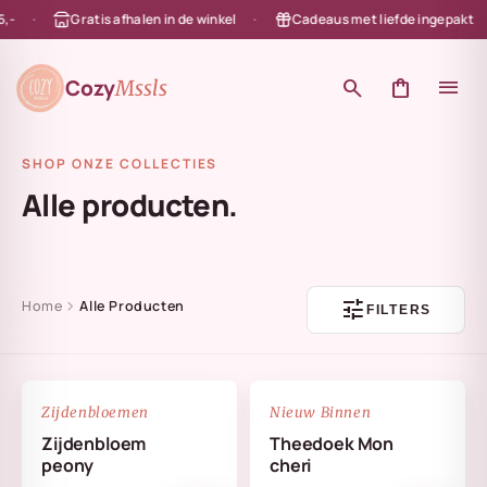
Gratis afhalen in de winkel
Cadeaus met liefde ingepakt
en naar de content
Cozy
search
shopping_bag
menu
Mssls
SHOP ONZE COLLECTIES
Alle producten.
tune
chevron_right
Home
Alle Producten
FILTERS
NIEUW
favorite_border
favorite_border
Zijdenbloemen
Nieuw Binnen
Zijdenbloem
Theedoek Mon
peony
cheri