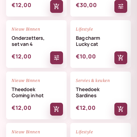
€12,00
€30,00
add_shopping_cart
tune
NIEUW
NIEUW
favorite_border
favorite_border
Nieuw Binnen
Lifestyle
Onderzetters,
Bag charm
set van 4
Lucky cat
€12,00
€10,00
tune
add_shopping_cart
NIEUW
NIEUW
favorite_border
favorite_border
Nieuw Binnen
Servies & keuken
Theedoek
Theedoek
Coming in hot
Sardines
€12,00
€12,00
add_shopping_cart
add_shopping_cart
NIEUW
NIEUW
favorite_border
favorite_border
Nieuw Binnen
Lifestyle