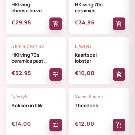
HKliving
HKliving 70s
cheese knives
ceramics
lemon
butterfly dish
€29,95
€34,95
skyline
add_shopping_cart
add_shopping_cart
NIEUW
NIEUW
favorite_border
favorite_border
HKliving Servies
Lifestyle
HKliving 70s
Kaartspel
ceramics pasta
lobster
bowls set
€32,95
€10,00
tune
add_shopping_cart
NIEUW
NIEUW
favorite_border
favorite_border
Lifestyle
Nieuw Binnen
Sokken in blik
Theedoek
€14,00
€12,00
tune
add_shopping_cart