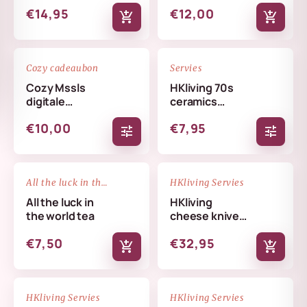
€14,95
€12,00
add_shopping_cart
add_shopping_cart
favorite_border
favorite_border
Cozy cadeaubon
Servies
Cozy Mssls
HKliving 70s
digitale
ceramics
cadeaubon -
coffee mug
€10,00
€7,95
Alleen online te
tune
tune
verzilveren
NIEUW
favorite_border
favorite_border
All the luck in the world
HKliving Servies
All the luck in
HKliving
the world tea
cheese knives
cream
€7,50
€32,95
add_shopping_cart
add_shopping_cart
NIEUW
NIEUW
favorite_border
favorite_border
HKliving Servies
HKliving Servies