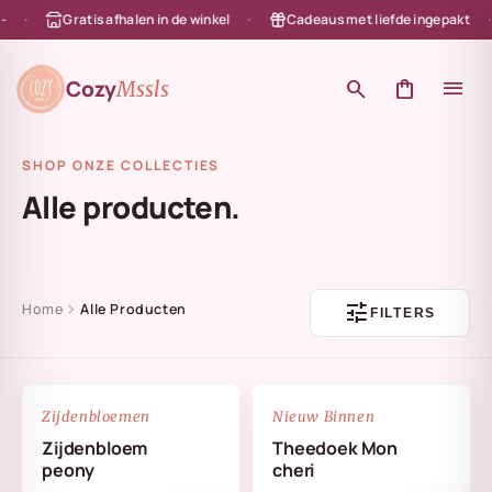
Gratis afhalen in de winkel
Cadeaus met liefde ingepakt
en naar de content
Cozy
search
shopping_bag
menu
Mssls
SHOP ONZE COLLECTIES
Alle producten.
tune
chevron_right
Home
Alle Producten
FILTERS
NIEUW
favorite_border
favorite_border
Zijdenbloemen
Nieuw Binnen
Zijdenbloem
Theedoek Mon
peony
cheri