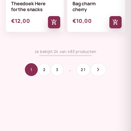
Theedoek Here
Bag charm
for the snacks
cherry
€12,00
€10,00
add_shopping_cart
add_shopping_cart
Je bekijkt 24 van 483 producten
chevron_right
1
2
3
…
21