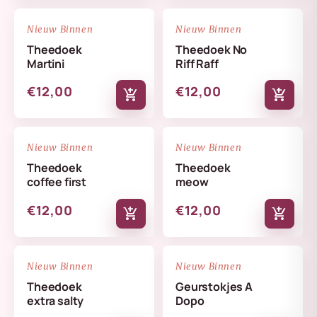
NIEUW
NIEUW
favorite_border
favorite_border
Nieuw Binnen
Nieuw Binnen
Theedoek
Theedoek No
Martini
Riff Raff
€12,00
€12,00
add_shopping_cart
add_shopping_cart
NIEUW
NIEUW
favorite_border
favorite_border
Nieuw Binnen
Nieuw Binnen
Theedoek
Theedoek
coffee first
meow
€12,00
€12,00
add_shopping_cart
add_shopping_cart
NIEUW
NIEUW
favorite_border
favorite_border
Nieuw Binnen
Nieuw Binnen
Theedoek
Geurstokjes A
extra salty
Dopo