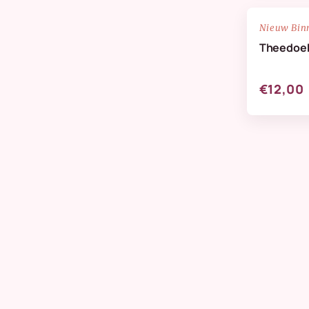
NIEUW
Nieuw Bin
Theedoek
€12,00