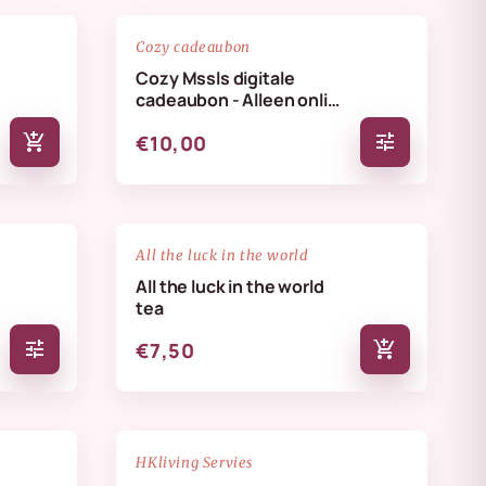
favorite_border
favorite_border
Cozy cadeaubon
Cozy Mssls digitale
cadeaubon - Alleen online
te verzilveren
add_shopping_cart
tune
€10,00
favorite_border
favorite_border
All the luck in the world
All the luck in the world
tea
tune
add_shopping_cart
€7,50
NIEUW
favorite_border
favorite_border
HKliving Servies