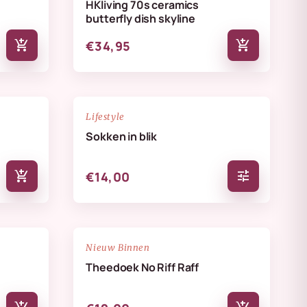
HKliving 70s ceramics
butterfly dish skyline
add_shopping_cart
add_shopping_cart
€34,95
NIEUW
favorite_border
favorite_border
Lifestyle
Sokken in blik
add_shopping_cart
tune
€14,00
NIEUW
favorite_border
favorite_border
Nieuw Binnen
Theedoek No Riff Raff