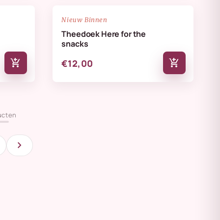
NIEUW
favorite_border
favorite_border
Nieuw Binnen
Theedoek Here for the
snacks
add_shopping_cart
add_shopping_cart
€12,00
ucten
chevron_right