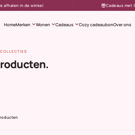
halen in de winkel
Cadeaus met liefd
expand_more
expand_more
expand_more
Home
Merken
Wonen
Cadeaus
Cozy cadeaubon
Over ons
COLLECTIES
producten.
Producten