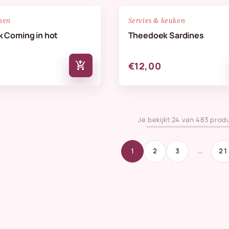
NIEUW
favorite_border
nen
Servies & keuken
 Coming in hot
Theedoek Sardines
add_shopping_cart
€12,00
Je bekijkt 24 van 483 prod
1
2
3
…
21