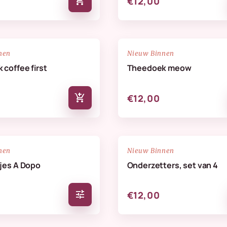
add_shopping_cart
€12,00
NIEUW
favorite_border
nen
Nieuw Binnen
coffee first
Theedoek meow
add_shopping_cart
€12,00
NIEUW
favorite_border
nen
Nieuw Binnen
jes A Dopo
Onderzetters, set van 4
tune
€12,00