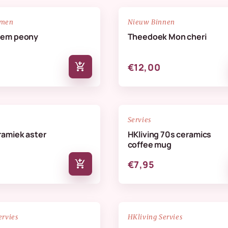
NIEUW
favorite_border
emen
Nieuw Binnen
oem peony
Theedoek Mon cheri
add_shopping_cart
€12,00
favorite_border
Servies
ramiek aster
HKliving 70s ceramics
coffee mug
add_shopping_cart
€7,95
NIEUW
favorite_border
ervies
HKliving Servies