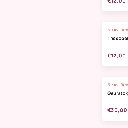
€12,00
NIEUW
Nieuw Bin
Theedoek 
€12,00
NIEUW
Nieuw Bin
Geurstok
€30,00