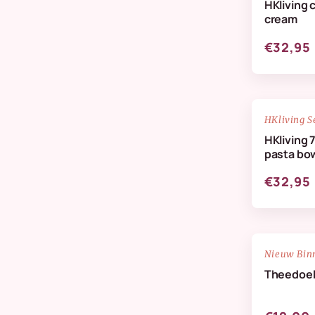
HKliving 
Verzorging & Geuren
cream
Wanddeco
€32,95
Zijdenbloemen
NIEUW
HKliving S
HKliving 
pasta bow
€32,95
NIEUW
Nieuw Bin
Theedoe