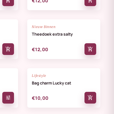
add_shopping_cart
add_shopping_cart
€12,00
NIEUW
favorite_border
favorite_border
Nieuw Binnen
Theedoek extra salty
add_shopping_cart
add_shopping_cart
€12,00
NIEUW
favorite_border
favorite_border
Lifestyle
Bag charm Lucky cat
tune
add_shopping_cart
€10,00