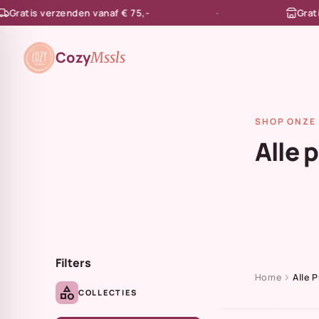
atis verzenden vanaf € 75,-
Gratis af
en naar de content
Cozy
Mssls
SHOP ONZE 
Alle 
Filters
chevron_right
Home
Alle 
category
COLLECTIES