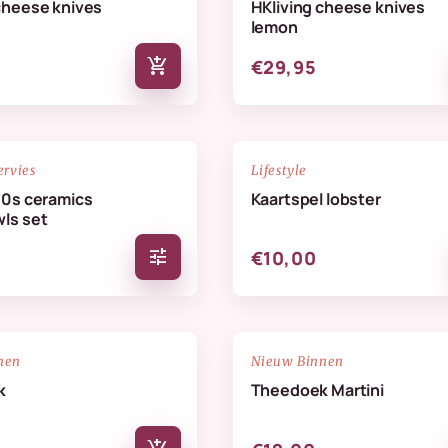
cheese knives
HKliving cheese knives
lemon
add_shopping_cart
€29,95
NIEUW
favorite_border
ervies
Lifestyle
70s ceramics
Kaartspel lobster
ls set
tune
€10,00
NIEUW
favorite_border
nen
Nieuw Binnen
k
Theedoek Martini