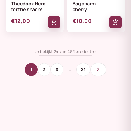
Theedoek Here
Bag charm
for the snacks
cherry
€12,00
€10,00
add_shopping_cart
add_shopping_cart
Je bekijkt 24 van 483 producten
chevron_right
1
2
3
…
21