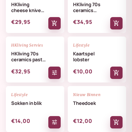
HKliving
HKliving 70s
cheese knives
ceramics
lemon
butterfly dish
€29,95
€34,95
skyline
add_shopping_cart
add_shopping_cart
NIEUW
NIEUW
favorite_border
favorite_border
HKliving Servies
Lifestyle
HKliving 70s
Kaartspel
ceramics pasta
lobster
bowls set
€32,95
€10,00
tune
add_shopping_cart
NIEUW
NIEUW
favorite_border
favorite_border
Lifestyle
Nieuw Binnen
Sokken in blik
Theedoek
€14,00
€12,00
tune
add_shopping_cart