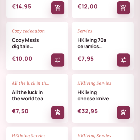
€14,95
€12,00
add_shopping_cart
add_shopping_cart
favorite_border
favorite_border
Cozy cadeaubon
Servies
Cozy Mssls
HKliving 70s
digitale
ceramics
cadeaubon -
coffee mug
€10,00
€7,95
Alleen online te
tune
tune
verzilveren
NIEUW
favorite_border
favorite_border
All the luck in the world
HKliving Servies
All the luck in
HKliving
the world tea
cheese knives
cream
€7,50
€32,95
add_shopping_cart
add_shopping_cart
NIEUW
NIEUW
favorite_border
favorite_border
HKliving Servies
HKliving Servies