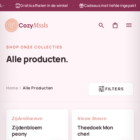
Gratis afhalen in de winkel
Cadeaus met liefde ingepakt
en naar de content
Cozy
search
shopping_bag
menu
Mssls
SHOP ONZE COLLECTIES
Alle producten.
tune
chevron_right
Home
Alle Producten
FILTERS
NIEUW
favorite_border
favorite_border
Zijdenbloemen
Nieuw Binnen
Zijdenbloem
Theedoek Mon
peony
cheri