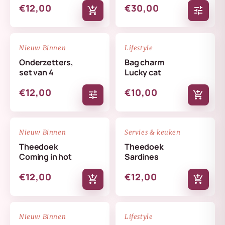
€12,00
€30,00
add_shopping_cart
tune
NIEUW
NIEUW
favorite_border
favorite_border
Nieuw Binnen
Lifestyle
Onderzetters,
Bag charm
set van 4
Lucky cat
€12,00
€10,00
tune
add_shopping_cart
NIEUW
NIEUW
favorite_border
favorite_border
Nieuw Binnen
Servies & keuken
Theedoek
Theedoek
Coming in hot
Sardines
€12,00
€12,00
add_shopping_cart
add_shopping_cart
NIEUW
NIEUW
favorite_border
favorite_border
Nieuw Binnen
Lifestyle