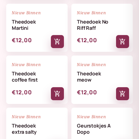
NIEUW
NIEUW
favorite_border
favorite_border
Nieuw Binnen
Nieuw Binnen
Theedoek
Theedoek No
Martini
Riff Raff
€12,00
€12,00
add_shopping_cart
add_shopping_cart
NIEUW
NIEUW
favorite_border
favorite_border
Nieuw Binnen
Nieuw Binnen
Theedoek
Theedoek
coffee first
meow
€12,00
€12,00
add_shopping_cart
add_shopping_cart
NIEUW
NIEUW
favorite_border
favorite_border
Nieuw Binnen
Nieuw Binnen
Theedoek
Geurstokjes A
extra salty
Dopo