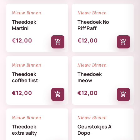
NIEUW
NIEUW
favorite_border
favorite_border
Nieuw Binnen
Nieuw Binnen
Theedoek
Theedoek No
Martini
Riff Raff
€12,00
€12,00
add_shopping_cart
add_shopping_cart
NIEUW
NIEUW
favorite_border
favorite_border
Nieuw Binnen
Nieuw Binnen
Theedoek
Theedoek
coffee first
meow
€12,00
€12,00
add_shopping_cart
add_shopping_cart
NIEUW
NIEUW
favorite_border
favorite_border
Nieuw Binnen
Nieuw Binnen
Theedoek
Geurstokjes A
extra salty
Dopo