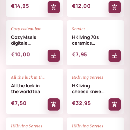
€14,95
€12,00
add_shopping_cart
add_shopping_cart
favorite_border
favorite_border
Cozy cadeaubon
Servies
Cozy Mssls
HKliving 70s
digitale
ceramics
cadeaubon -
coffee mug
€10,00
€7,95
Alleen online te
tune
tune
verzilveren
NIEUW
favorite_border
favorite_border
All the luck in the world
HKliving Servies
All the luck in
HKliving
the world tea
cheese knives
cream
€7,50
€32,95
add_shopping_cart
add_shopping_cart
NIEUW
NIEUW
favorite_border
favorite_border
HKliving Servies
HKliving Servies