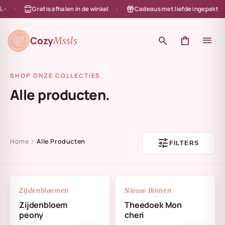
Gratis afhalen in de winkel
Cadeaus met liefde ingepakt
en naar de content
Cozy
search
shopping_bag
menu
Mssls
SHOP ONZE COLLECTIES
Alle producten.
tune
chevron_right
Home
Alle Producten
FILTERS
NIEUW
favorite_border
favorite_border
Zijdenbloemen
Nieuw Binnen
Zijdenbloem
Theedoek Mon
peony
cheri