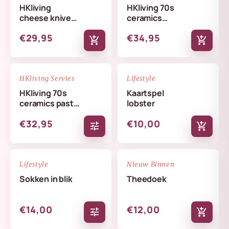
HKliving
HKliving 70s
cheese knives
ceramics
lemon
butterfly dish
€29,95
€34,95
skyline
add_shopping_cart
add_shopping_cart
NIEUW
NIEUW
favorite_border
favorite_border
HKliving Servies
Lifestyle
HKliving 70s
Kaartspel
ceramics pasta
lobster
bowls set
€32,95
€10,00
tune
add_shopping_cart
NIEUW
NIEUW
favorite_border
favorite_border
Lifestyle
Nieuw Binnen
Sokken in blik
Theedoek
€14,00
€12,00
tune
add_shopping_cart