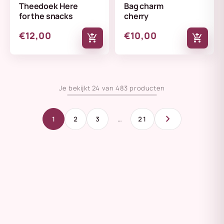
Theedoek Here
Bag charm
for the snacks
cherry
€12,00
€10,00
add_shopping_cart
add_shopping_cart
Je bekijkt 24 van 483 producten
chevron_right
1
2
3
…
21