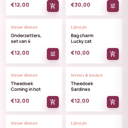
€12,00
€30,00
add_shopping_cart
tune
NIEUW
NIEUW
favorite_border
favorite_border
Nieuw Binnen
Lifestyle
Onderzetters,
Bag charm
set van 4
Lucky cat
€12,00
€10,00
tune
add_shopping_cart
NIEUW
NIEUW
favorite_border
favorite_border
Nieuw Binnen
Servies & keuken
Theedoek
Theedoek
Coming in hot
Sardines
€12,00
€12,00
add_shopping_cart
add_shopping_cart
NIEUW
NIEUW
favorite_border
favorite_border
Nieuw Binnen
Lifestyle