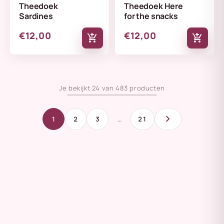
Theedoek
Theedoek Here
Sardines
for the snacks
€12,00
€12,00
add_shopping_cart
add_shopping_cart
Je bekijkt 24 van 483 producten
chevron_right
1
2
3
…
21