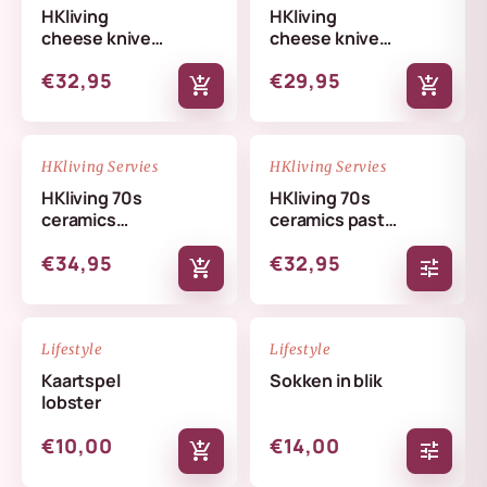
HKliving
HKliving
cheese knives
cheese knives
cream
lemon
€32,95
€29,95
add_shopping_cart
add_shopping_cart
NIEUW
NIEUW
favorite_border
favorite_border
HKliving Servies
HKliving Servies
HKliving 70s
HKliving 70s
ceramics
ceramics pasta
butterfly dish
bowls set
€34,95
€32,95
skyline
add_shopping_cart
tune
NIEUW
NIEUW
favorite_border
favorite_border
Lifestyle
Lifestyle
Kaartspel
Sokken in blik
lobster
€10,00
€14,00
add_shopping_cart
tune