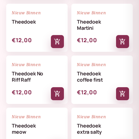
NIEUW
NIEUW
favorite_border
favorite_border
Nieuw Binnen
Nieuw Binnen
Theedoek
Theedoek
Martini
€12,00
€12,00
add_shopping_cart
add_shopping_cart
NIEUW
NIEUW
favorite_border
favorite_border
Nieuw Binnen
Nieuw Binnen
Theedoek No
Theedoek
Riff Raff
coffee first
€12,00
€12,00
add_shopping_cart
add_shopping_cart
NIEUW
NIEUW
favorite_border
favorite_border
Nieuw Binnen
Nieuw Binnen
Theedoek
Theedoek
meow
extra salty