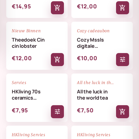
€14,95
€12,00
add_shopping_cart
add_shopping_cart
NIEUW
favorite_border
favorite_border
Nieuw Binnen
Cozy cadeaubon
Theedoek Cin
Cozy Mssls
cin lobster
digitale
cadeaubon -
€12,00
€10,00
Alleen online te
add_shopping_cart
tune
verzilveren
favorite_border
favorite_border
Servies
All the luck in the world
HKliving 70s
All the luck in
ceramics
the world tea
coffee mug
€7,95
€7,50
tune
add_shopping_cart
NIEUW
NIEUW
favorite_border
favorite_border
HKliving Servies
HKliving Servies