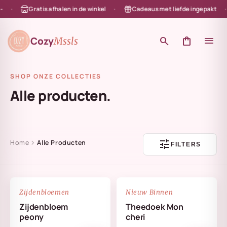
Gratis afhalen in de winkel
Cadeaus met liefde ingepakt
en naar de content
Cozy
search
shopping_bag
menu
Mssls
SHOP ONZE COLLECTIES
Alle producten.
tune
chevron_right
Home
Alle Producten
FILTERS
NIEUW
favorite_border
favorite_border
Zijdenbloemen
Nieuw Binnen
Zijdenbloem
Theedoek Mon
peony
cheri