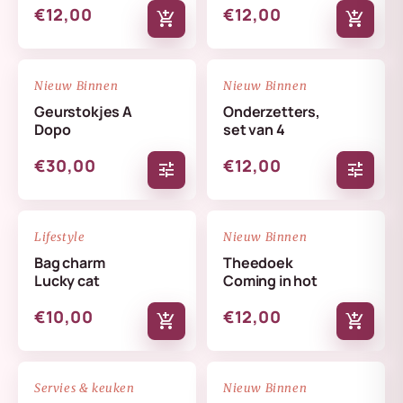
€12,00
€12,00
add_shopping_cart
add_shopping_cart
NIEUW
NIEUW
favorite_border
favorite_border
Nieuw Binnen
Nieuw Binnen
Geurstokjes A
Onderzetters,
Dopo
set van 4
€30,00
€12,00
tune
tune
NIEUW
NIEUW
favorite_border
favorite_border
Lifestyle
Nieuw Binnen
Bag charm
Theedoek
Lucky cat
Coming in hot
€10,00
€12,00
add_shopping_cart
add_shopping_cart
NIEUW
NIEUW
favorite_border
favorite_border
Servies & keuken
Nieuw Binnen