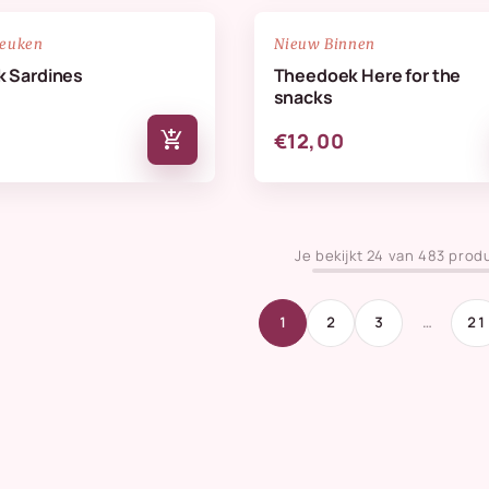
NIEUW
favorite_border
keuken
Nieuw Binnen
 Sardines
Theedoek Here for the
snacks
add_shopping_cart
€12,00
Je bekijkt 24 van 483 prod
1
2
3
…
21