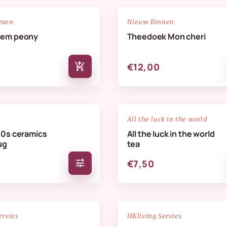
NIEUW
favorite_border
emen
Nieuw Binnen
oem peony
Theedoek Mon cheri
add_shopping_cart
€12,00
favorite_border
All the luck in the world
70s ceramics
All the luck in the world
ug
tea
tune
€7,50
NIEUW
favorite_border
ervies
HKliving Servies