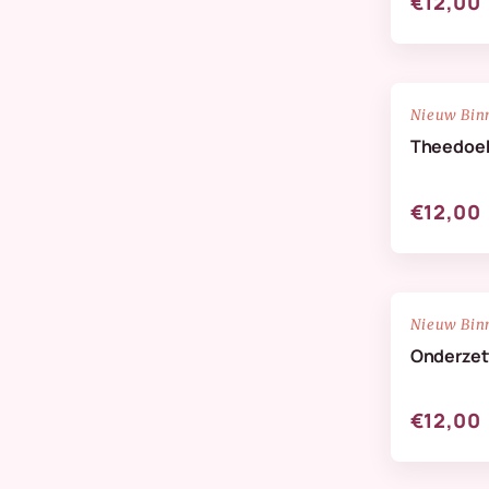
€12,00
NIEUW
Nieuw Bin
Theedoe
€12,00
NIEUW
Nieuw Bin
Onderzett
€12,00