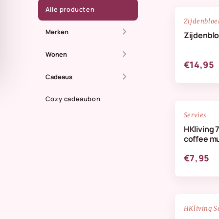
Alle producten
Zijdenblo
chevron_right
Merken
Zijdenbl
chevron_right
All The Luck In The
Wonen
€14,95
World
chevron_right
Dienbladen
Cadeaus
Anna + Nina
Kaarsen
Cozy cadeaubon
Zomer
Doing Goods
Servies
Kandelaren
Maassluis
HKliving 
HKliving Homeware
coffee m
Kussens & plaids
Kaarten
HKliving servies
€7,95
Lifestyle
IB Laursen
Servies & keuken
StoryTiles
Vazen
NIEUW
HKliving S
Wellmark