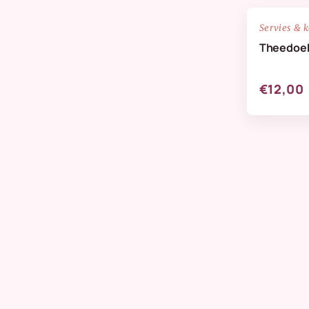
NIEUW
Servies & 
Theedoek
€12,00