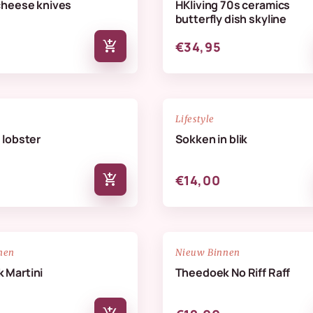
cheese knives
HKliving 70s ceramics
butterfly dish skyline
add_shopping_cart
€34,95
NIEUW
favorite_border
Lifestyle
 lobster
Sokken in blik
add_shopping_cart
€14,00
NIEUW
favorite_border
nen
Nieuw Binnen
 Martini
Theedoek No Riff Raff