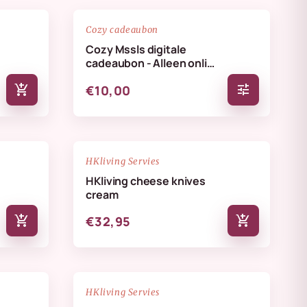
favorite_border
favorite_border
Cozy cadeaubon
Cozy Mssls digitale
cadeaubon - Alleen online
te verzilveren
add_shopping_cart
tune
€10,00
NIEUW
favorite_border
favorite_border
HKliving Servies
HKliving cheese knives
cream
add_shopping_cart
add_shopping_cart
€32,95
NIEUW
favorite_border
favorite_border
HKliving Servies