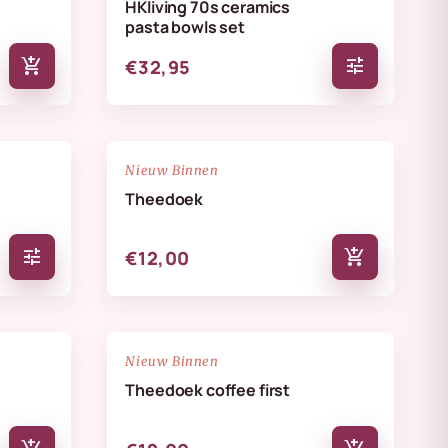
HKliving 70s ceramics
pasta bowls set
add_shopping_cart
tune
€32,95
NIEUW
favorite_border
favorite_border
Nieuw Binnen
Theedoek
tune
add_shopping_cart
€12,00
NIEUW
favorite_border
favorite_border
Nieuw Binnen
Theedoek coffee first