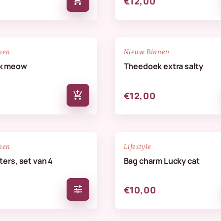
add_shopping_cart
€12,00
NIEUW
favorite_border
nen
Nieuw Binnen
k meow
Theedoek extra salty
add_shopping_cart
€12,00
NIEUW
favorite_border
nen
Lifestyle
ers, set van 4
Bag charm Lucky cat
tune
€10,00