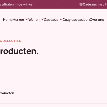
alen in de winkel
Cadeaus met liefde
expand_more
expand_more
expand_more
Home
Merken
Wonen
Cadeaus
Cozy cadeaubon
Over ons
COLLECTIES
producten.
Producten