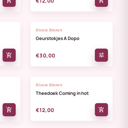
add_shopping_cart
add_shopping_cart
€12,00
NIEUW
favorite_border
favorite_border
Nieuw Binnen
Geurstokjes A Dopo
add_shopping_cart
tune
€30,00
NIEUW
favorite_border
favorite_border
Nieuw Binnen
Theedoek Coming in hot
add_shopping_cart
add_shopping_cart
€12,00