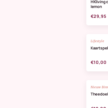
HKliving 
Verzorging & Geuren
lemon
Wanddeco
€29,95
Zijdenbloemen
NIEUW
Lifestyle
Kaartspel
€10,00
NIEUW
Nieuw Bin
Theedoek