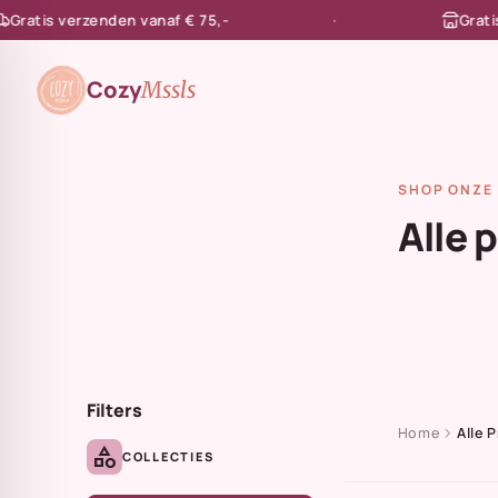
tis verzenden vanaf € 75,-
Gratis afh
en naar de content
Cozy
Mssls
SHOP ONZE 
Alle 
Filters
chevron_right
Home
Alle 
category
COLLECTIES