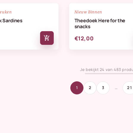
NIEUW
favorite_border
keuken
Nieuw Binnen
 Sardines
Theedoek Here for the
snacks
add_shopping_cart
€12,00
Je bekijkt 24 van 483 prod
1
2
3
…
21