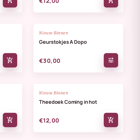
add_shopping_cart
add_shopping_cart
€12,00
NIEUW
favorite_border
favorite_border
Nieuw Binnen
Geurstokjes A Dopo
add_shopping_cart
tune
€30,00
NIEUW
favorite_border
favorite_border
Nieuw Binnen
Theedoek Coming in hot
add_shopping_cart
add_shopping_cart
€12,00