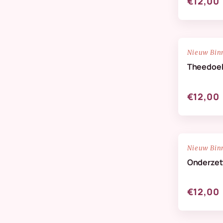
€12,00
NIEUW
Nieuw Bin
Theedoe
€12,00
NIEUW
Nieuw Bin
Onderzett
€12,00