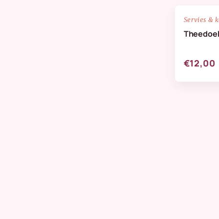
NIEUW
Servies & 
Theedoek
€12,00