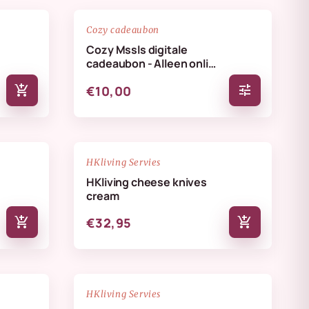
favorite_border
favorite_border
Cozy cadeaubon
Cozy Mssls digitale
cadeaubon - Alleen online
te verzilveren
add_shopping_cart
tune
€10,00
NIEUW
favorite_border
favorite_border
HKliving Servies
HKliving cheese knives
cream
add_shopping_cart
add_shopping_cart
€32,95
NIEUW
favorite_border
favorite_border
HKliving Servies