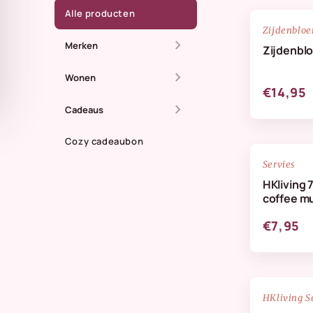
Alle producten
Zijdenblo
chevron_right
Merken
Zijdenbl
chevron_right
All The Luck In The
Wonen
€14,95
World
chevron_right
Dienbladen
Cadeaus
Anna + Nina
Kaarsen
Cozy cadeaubon
Zomer
Doing Goods
Servies
Kandelaren
Maassluis
HKliving 
HKliving Homeware
coffee m
Kussens & plaids
Kaarten
HKliving servies
€7,95
Lifestyle
IB Laursen
Servies & keuken
StoryTiles
Vazen
NIEUW
HKliving S
Wellmark