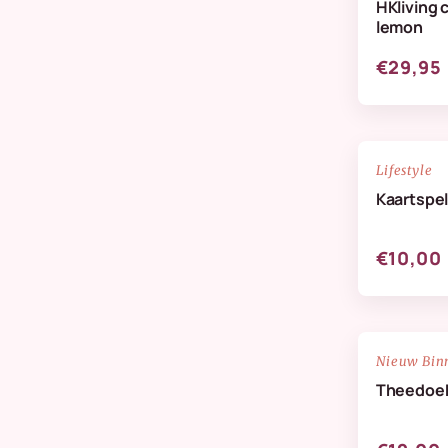
HKliving 
Verzorging & Geuren
lemon
Wanddeco
€29,95
Zijdenbloemen
NIEUW
Lifestyle
Kaartspel
€10,00
NIEUW
Nieuw Bin
Theedoek