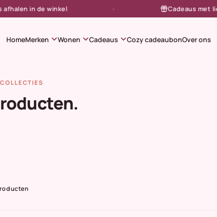
alen in de winkel
Cadeaus met liefde
expand_more
expand_more
expand_more
Home
Merken
Wonen
Cadeaus
Cozy cadeaubon
Over ons
COLLECTIES
producten.
Producten