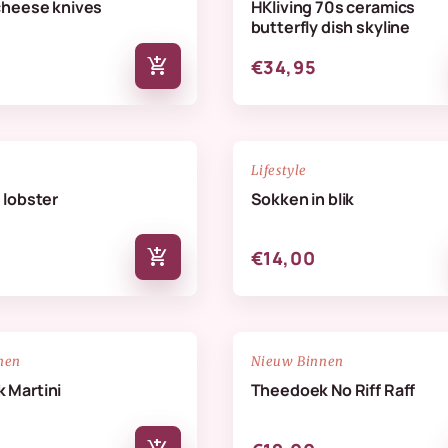
cheese knives
HKliving 70s ceramics
butterfly dish skyline
add_shopping_cart
€34,95
NIEUW
favorite_border
Lifestyle
 lobster
Sokken in blik
add_shopping_cart
€14,00
NIEUW
favorite_border
nen
Nieuw Binnen
 Martini
Theedoek No Riff Raff