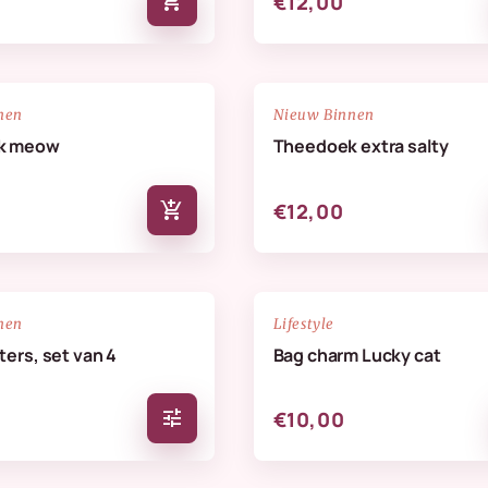
add_shopping_cart
€12,00
NIEUW
favorite_border
nen
Nieuw Binnen
k meow
Theedoek extra salty
add_shopping_cart
€12,00
NIEUW
favorite_border
nen
Lifestyle
ers, set van 4
Bag charm Lucky cat
tune
€10,00