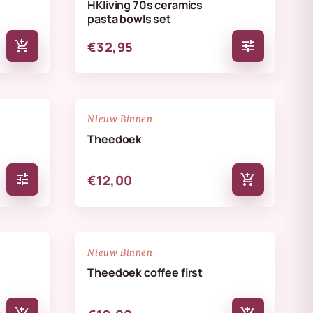
HKliving 70s ceramics
pasta bowls set
add_shopping_cart
tune
€32,95
NIEUW
favorite_border
favorite_border
Nieuw Binnen
Theedoek
tune
add_shopping_cart
€12,00
NIEUW
favorite_border
favorite_border
Nieuw Binnen
Theedoek coffee first