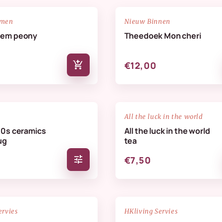
NIEUW
favorite_border
emen
Nieuw Binnen
oem peony
Theedoek Mon cheri
add_shopping_cart
€12,00
favorite_border
All the luck in the world
70s ceramics
All the luck in the world
ug
tea
tune
€7,50
NIEUW
favorite_border
ervies
HKliving Servies