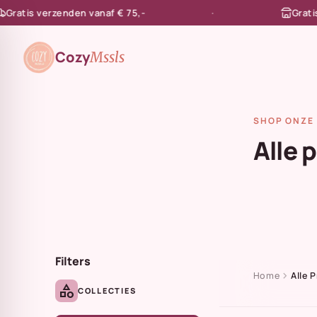
tis verzenden vanaf € 75,-
Gratis afh
en naar de content
Cozy
Mssls
SHOP ONZE 
Alle 
Filters
chevron_right
Home
Alle 
category
COLLECTIES