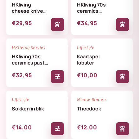
HKliving
HKliving 70s
cheese knives
ceramics
lemon
butterfly dish
€29,95
€34,95
skyline
add_shopping_cart
add_shopping_cart
NIEUW
NIEUW
favorite_border
favorite_border
HKliving Servies
Lifestyle
HKliving 70s
Kaartspel
ceramics pasta
lobster
bowls set
€32,95
€10,00
tune
add_shopping_cart
NIEUW
NIEUW
favorite_border
favorite_border
Lifestyle
Nieuw Binnen
Sokken in blik
Theedoek
€14,00
€12,00
tune
add_shopping_cart