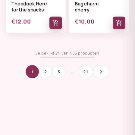
Theedoek Here
Bag charm
for the snacks
cherry
€12,00
€10,00
add_shopping_cart
add_shopping_cart
Je bekijkt 24 van 483 producten
chevron_right
1
2
3
…
21