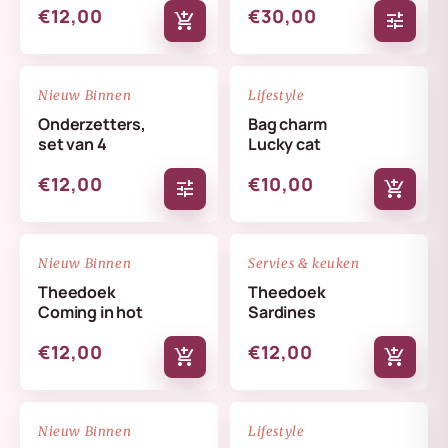
€12,00
€30,00
add_shopping_cart
tune
NIEUW
NIEUW
favorite_border
favorite_border
Nieuw Binnen
Lifestyle
Onderzetters,
Bag charm
set van 4
Lucky cat
€12,00
€10,00
tune
add_shopping_cart
NIEUW
NIEUW
favorite_border
favorite_border
Nieuw Binnen
Servies & keuken
Theedoek
Theedoek
Coming in hot
Sardines
€12,00
€12,00
add_shopping_cart
add_shopping_cart
NIEUW
NIEUW
favorite_border
favorite_border
Nieuw Binnen
Lifestyle