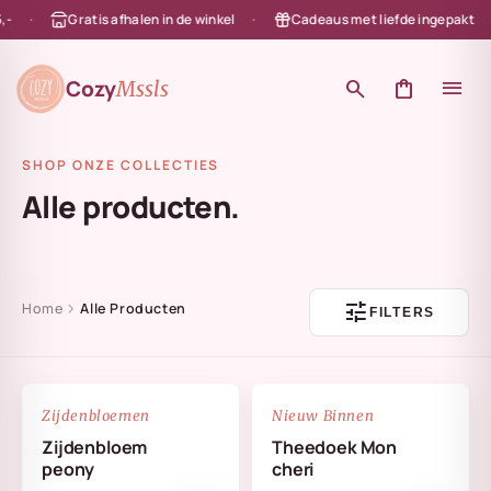
Gratis afhalen in de winkel
Cadeaus met liefde ingepakt
en naar de content
Cozy
search
shopping_bag
menu
Mssls
SHOP ONZE COLLECTIES
Alle producten.
tune
chevron_right
Home
Alle Producten
FILTERS
NIEUW
favorite_border
favorite_border
Zijdenbloemen
Nieuw Binnen
Zijdenbloem
Theedoek Mon
peony
cheri