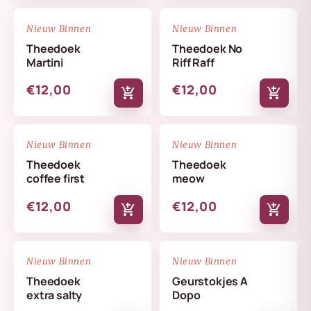
NIEUW
NIEUW
favorite_border
favorite_border
Nieuw Binnen
Nieuw Binnen
Theedoek
Theedoek No
Martini
Riff Raff
€12,00
€12,00
add_shopping_cart
add_shopping_cart
NIEUW
NIEUW
favorite_border
favorite_border
Nieuw Binnen
Nieuw Binnen
Theedoek
Theedoek
coffee first
meow
€12,00
€12,00
add_shopping_cart
add_shopping_cart
NIEUW
NIEUW
favorite_border
favorite_border
Nieuw Binnen
Nieuw Binnen
Theedoek
Geurstokjes A
extra salty
Dopo