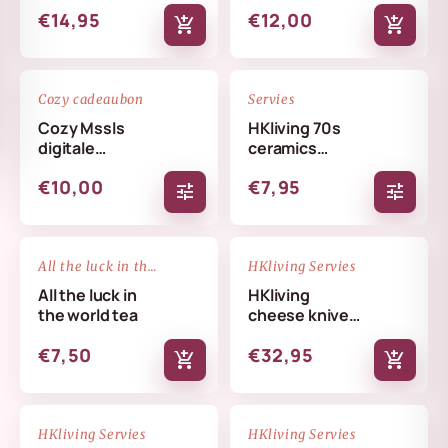
€14,95
€12,00
add_shopping_cart
add_shopping_cart
favorite_border
favorite_border
Cozy cadeaubon
Servies
Cozy Mssls
HKliving 70s
digitale
ceramics
cadeaubon -
coffee mug
€10,00
€7,95
Alleen online te
tune
tune
verzilveren
NIEUW
favorite_border
favorite_border
All the luck in the world
HKliving Servies
All the luck in
HKliving
the world tea
cheese knives
cream
€7,50
€32,95
add_shopping_cart
add_shopping_cart
NIEUW
NIEUW
favorite_border
favorite_border
HKliving Servies
HKliving Servies