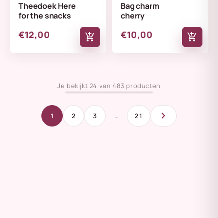
Theedoek Here
Bag charm
for the snacks
cherry
€12,00
€10,00
add_shopping_cart
add_shopping_cart
Je bekijkt 24 van 483 producten
chevron_right
1
2
3
…
21