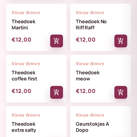
NIEUW
NIEUW
favorite_border
favorite_border
Nieuw Binnen
Nieuw Binnen
Theedoek
Theedoek No
Martini
Riff Raff
€12,00
€12,00
add_shopping_cart
add_shopping_cart
NIEUW
NIEUW
favorite_border
favorite_border
Nieuw Binnen
Nieuw Binnen
Theedoek
Theedoek
coffee first
meow
€12,00
€12,00
add_shopping_cart
add_shopping_cart
NIEUW
NIEUW
favorite_border
favorite_border
Nieuw Binnen
Nieuw Binnen
Theedoek
Geurstokjes A
extra salty
Dopo