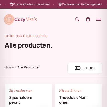
Gratis afhalen in de winkel
Cadeaus met liefde ingepakt
en naar de content
Cozy
search
shopping_bag
menu
Mssls
SHOP ONZE COLLECTIES
Alle producten.
tune
chevron_right
Home
Alle Producten
FILTERS
NIEUW
favorite_border
favorite_border
Zijdenbloemen
Nieuw Binnen
Zijdenbloem
Theedoek Mon
peony
cheri