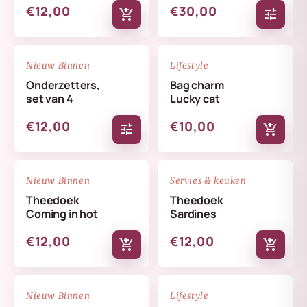
€12,00
€30,00
add_shopping_cart
tune
NIEUW
NIEUW
favorite_border
favorite_border
Nieuw Binnen
Lifestyle
Onderzetters,
Bag charm
set van 4
Lucky cat
€12,00
€10,00
tune
add_shopping_cart
NIEUW
NIEUW
favorite_border
favorite_border
Nieuw Binnen
Servies & keuken
Theedoek
Theedoek
Coming in hot
Sardines
€12,00
€12,00
add_shopping_cart
add_shopping_cart
NIEUW
NIEUW
favorite_border
favorite_border
Nieuw Binnen
Lifestyle