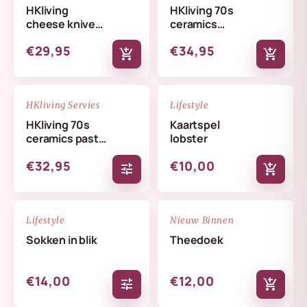
HKliving
HKliving 70s
cheese knives
ceramics
lemon
butterfly dish
€29,95
€34,95
skyline
add_shopping_cart
add_shopping_cart
NIEUW
NIEUW
favorite_border
favorite_border
HKliving Servies
Lifestyle
HKliving 70s
Kaartspel
ceramics pasta
lobster
bowls set
€32,95
€10,00
tune
add_shopping_cart
NIEUW
NIEUW
favorite_border
favorite_border
Lifestyle
Nieuw Binnen
Sokken in blik
Theedoek
€14,00
€12,00
tune
add_shopping_cart