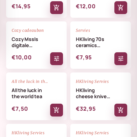
€14,95
€12,00
add_shopping_cart
add_shopping_cart
favorite_border
favorite_border
Cozy cadeaubon
Servies
Cozy Mssls
HKliving 70s
digitale
ceramics
cadeaubon -
coffee mug
€10,00
€7,95
Alleen online te
tune
tune
verzilveren
NIEUW
favorite_border
favorite_border
All the luck in the world
HKliving Servies
All the luck in
HKliving
the world tea
cheese knives
cream
€7,50
€32,95
add_shopping_cart
add_shopping_cart
NIEUW
NIEUW
favorite_border
favorite_border
HKliving Servies
HKliving Servies