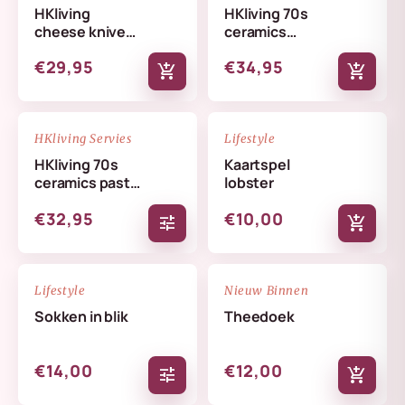
HKliving
HKliving 70s
cheese knives
ceramics
lemon
butterfly dish
€29,95
€34,95
skyline
add_shopping_cart
add_shopping_cart
NIEUW
NIEUW
favorite_border
favorite_border
HKliving Servies
Lifestyle
HKliving 70s
Kaartspel
ceramics pasta
lobster
bowls set
€32,95
€10,00
tune
add_shopping_cart
NIEUW
NIEUW
favorite_border
favorite_border
Lifestyle
Nieuw Binnen
Sokken in blik
Theedoek
€14,00
€12,00
tune
add_shopping_cart