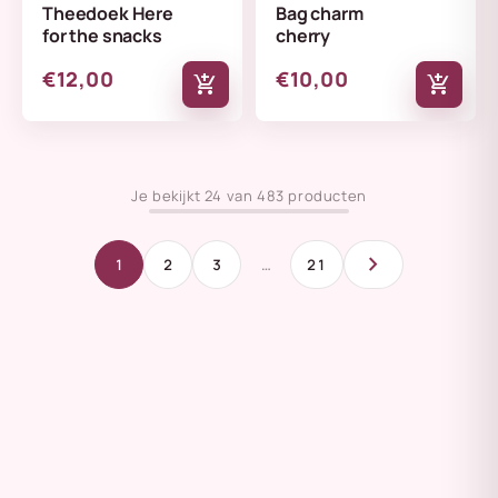
Theedoek Here
Bag charm
for the snacks
cherry
€12,00
€10,00
add_shopping_cart
add_shopping_cart
Je bekijkt 24 van 483 producten
chevron_right
1
2
3
…
21