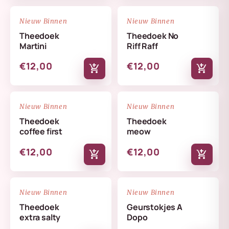
NIEUW
NIEUW
favorite_border
favorite_border
Nieuw Binnen
Nieuw Binnen
Theedoek
Theedoek No
Martini
Riff Raff
€12,00
€12,00
add_shopping_cart
add_shopping_cart
NIEUW
NIEUW
favorite_border
favorite_border
Nieuw Binnen
Nieuw Binnen
Theedoek
Theedoek
coffee first
meow
€12,00
€12,00
add_shopping_cart
add_shopping_cart
NIEUW
NIEUW
favorite_border
favorite_border
Nieuw Binnen
Nieuw Binnen
Theedoek
Geurstokjes A
extra salty
Dopo