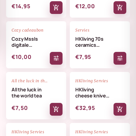
€14,95
€12,00
add_shopping_cart
add_shopping_cart
favorite_border
favorite_border
Cozy cadeaubon
Servies
Cozy Mssls
HKliving 70s
digitale
ceramics
cadeaubon -
coffee mug
€10,00
€7,95
Alleen online te
tune
tune
verzilveren
NIEUW
favorite_border
favorite_border
All the luck in the world
HKliving Servies
All the luck in
HKliving
the world tea
cheese knives
cream
€7,50
€32,95
add_shopping_cart
add_shopping_cart
NIEUW
NIEUW
favorite_border
favorite_border
HKliving Servies
HKliving Servies