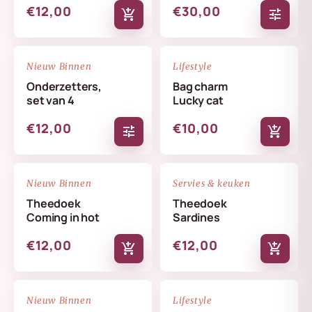
€12,00
€30,00
add_shopping_cart
tune
NIEUW
NIEUW
favorite_border
favorite_border
Nieuw Binnen
Lifestyle
Onderzetters,
Bag charm
set van 4
Lucky cat
€12,00
€10,00
tune
add_shopping_cart
NIEUW
NIEUW
favorite_border
favorite_border
Nieuw Binnen
Servies & keuken
Theedoek
Theedoek
Coming in hot
Sardines
€12,00
€12,00
add_shopping_cart
add_shopping_cart
NIEUW
NIEUW
favorite_border
favorite_border
Nieuw Binnen
Lifestyle