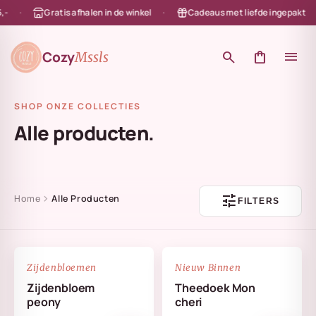
Gratis afhalen in de winkel
Cadeaus met liefde ingepakt
en naar de content
Cozy
search
shopping_bag
menu
Mssls
SHOP ONZE COLLECTIES
Alle producten.
tune
chevron_right
Home
Alle Producten
FILTERS
NIEUW
favorite_border
favorite_border
Zijdenbloemen
Nieuw Binnen
Zijdenbloem
Theedoek Mon
peony
cheri