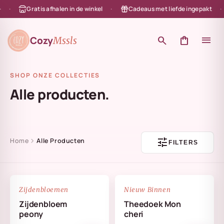
Gratis afhalen in de winkel
Cadeaus met liefde ingepakt
en naar de content
Cozy
search
shopping_bag
menu
Mssls
SHOP ONZE COLLECTIES
Alle producten.
tune
chevron_right
Home
Alle Producten
FILTERS
NIEUW
favorite_border
favorite_border
Zijdenbloemen
Nieuw Binnen
Zijdenbloem
Theedoek Mon
peony
cheri