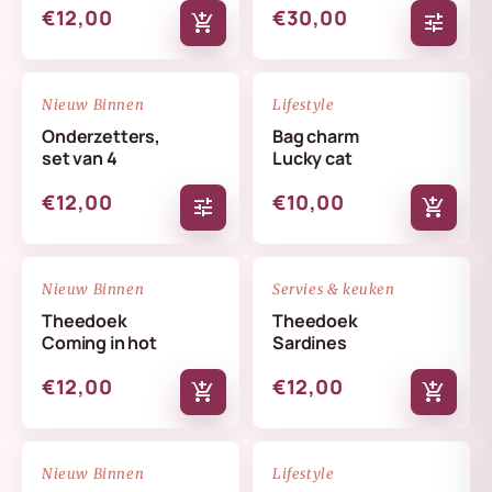
€12,00
€30,00
add_shopping_cart
tune
NIEUW
NIEUW
favorite_border
favorite_border
Nieuw Binnen
Lifestyle
Onderzetters,
Bag charm
set van 4
Lucky cat
€12,00
€10,00
tune
add_shopping_cart
NIEUW
NIEUW
favorite_border
favorite_border
Nieuw Binnen
Servies & keuken
Theedoek
Theedoek
Coming in hot
Sardines
€12,00
€12,00
add_shopping_cart
add_shopping_cart
NIEUW
NIEUW
favorite_border
favorite_border
Nieuw Binnen
Lifestyle