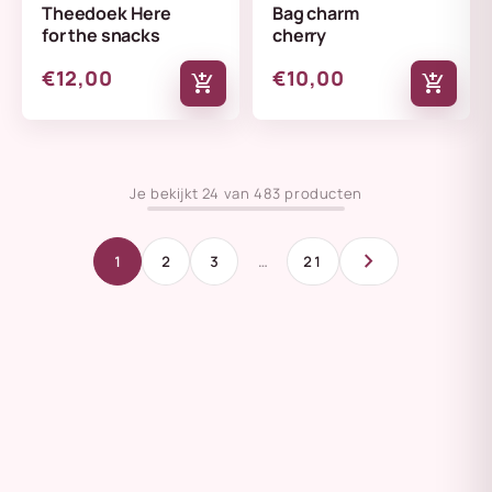
Theedoek Here
Bag charm
for the snacks
cherry
€12,00
€10,00
add_shopping_cart
add_shopping_cart
Je bekijkt 24 van 483 producten
chevron_right
1
2
3
…
21