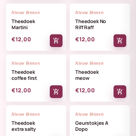
NIEUW
NIEUW
favorite_border
favorite_border
Nieuw Binnen
Nieuw Binnen
Theedoek
Theedoek No
Martini
Riff Raff
€12,00
€12,00
add_shopping_cart
add_shopping_cart
NIEUW
NIEUW
favorite_border
favorite_border
Nieuw Binnen
Nieuw Binnen
Theedoek
Theedoek
coffee first
meow
€12,00
€12,00
add_shopping_cart
add_shopping_cart
NIEUW
NIEUW
favorite_border
favorite_border
Nieuw Binnen
Nieuw Binnen
Theedoek
Geurstokjes A
extra salty
Dopo