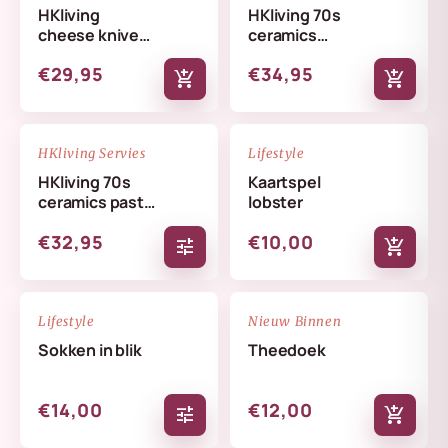
HKliving
HKliving 70s
cheese knives
ceramics
lemon
butterfly dish
€29,95
€34,95
skyline
add_shopping_cart
add_shopping_cart
NIEUW
NIEUW
favorite_border
favorite_border
HKliving Servies
Lifestyle
HKliving 70s
Kaartspel
ceramics pasta
lobster
bowls set
€32,95
€10,00
tune
add_shopping_cart
NIEUW
NIEUW
favorite_border
favorite_border
Lifestyle
Nieuw Binnen
Sokken in blik
Theedoek
€14,00
€12,00
tune
add_shopping_cart