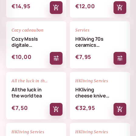
€14,95
€12,00
add_shopping_cart
add_shopping_cart
favorite_border
favorite_border
Cozy cadeaubon
Servies
Cozy Mssls
HKliving 70s
digitale
ceramics
cadeaubon -
coffee mug
€10,00
€7,95
Alleen online te
tune
tune
verzilveren
NIEUW
favorite_border
favorite_border
All the luck in the world
HKliving Servies
All the luck in
HKliving
the world tea
cheese knives
cream
€7,50
€32,95
add_shopping_cart
add_shopping_cart
NIEUW
NIEUW
favorite_border
favorite_border
HKliving Servies
HKliving Servies