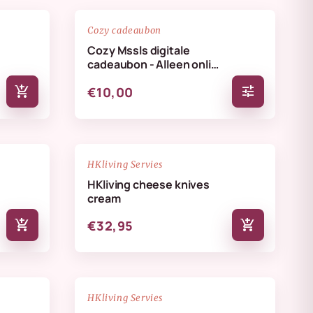
favorite_border
favorite_border
Cozy cadeaubon
Cozy Mssls digitale
cadeaubon - Alleen online
te verzilveren
add_shopping_cart
tune
€10,00
NIEUW
favorite_border
favorite_border
HKliving Servies
HKliving cheese knives
cream
add_shopping_cart
add_shopping_cart
€32,95
NIEUW
favorite_border
favorite_border
HKliving Servies