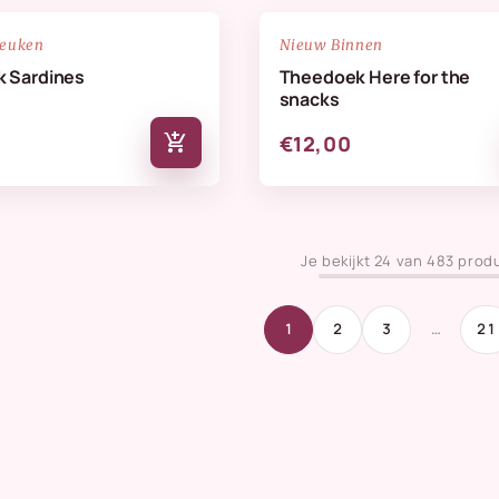
NIEUW
favorite_border
keuken
Nieuw Binnen
 Sardines
Theedoek Here for the
snacks
add_shopping_cart
€12,00
Je bekijkt 24 van 483 prod
1
2
3
…
21