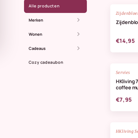
Alle producten
Zijdenblo
chevron_right
Merken
Zijdenbl
chevron_right
All The Luck In The
Wonen
€14,95
World
chevron_right
Dienbladen
Cadeaus
Anna + Nina
Kaarsen
Cozy cadeaubon
Zomer
Doing Goods
Servies
Kandelaren
Maassluis
HKliving 
HKliving Homeware
coffee m
Kussens & plaids
Kaarten
HKliving servies
€7,95
Lifestyle
IB Laursen
Servies & keuken
StoryTiles
Vazen
NIEUW
HKliving S
Wellmark