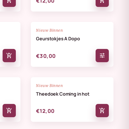
add_shopping_cart
add_shopping_cart
€12,00
NIEUW
favorite_border
favorite_border
Nieuw Binnen
Geurstokjes A Dopo
add_shopping_cart
tune
€30,00
NIEUW
favorite_border
favorite_border
Nieuw Binnen
Theedoek Coming in hot
add_shopping_cart
add_shopping_cart
€12,00