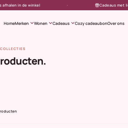
alen in de winkel
Cadeaus met liefde
expand_more
expand_more
expand_more
Home
Merken
Wonen
Cadeaus
Cozy cadeaubon
Over ons
COLLECTIES
producten.
Producten