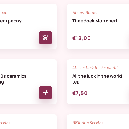
NIEUW
favorite_border
emen
Nieuw Binnen
oem peony
Theedoek Mon cheri
add_shopping_cart
€12,00
favorite_border
All the luck in the world
70s ceramics
All the luck in the world
ug
tea
tune
€7,50
NIEUW
favorite_border
ervies
HKliving Servies