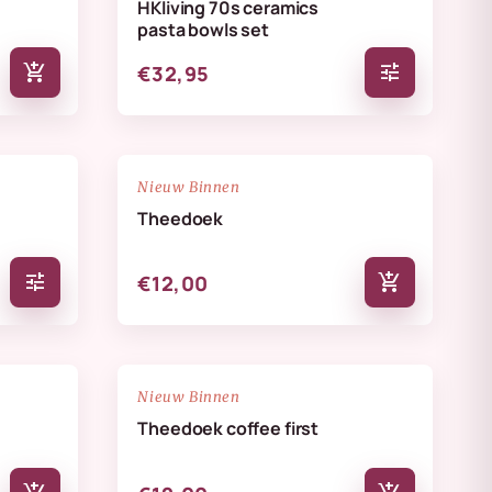
HKliving 70s ceramics
pasta bowls set
add_shopping_cart
tune
€32,95
NIEUW
favorite_border
favorite_border
Nieuw Binnen
Theedoek
tune
add_shopping_cart
€12,00
NIEUW
favorite_border
favorite_border
Nieuw Binnen
Theedoek coffee first