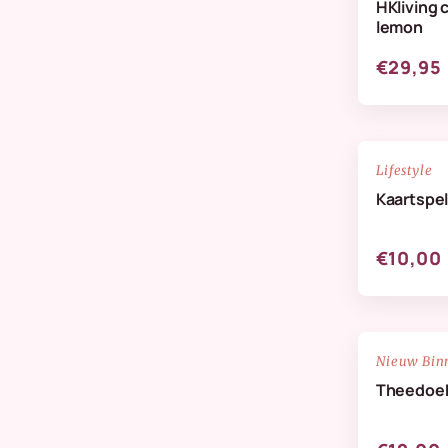
HKliving 
Verzorging & Geuren
lemon
Wanddeco
€29,95
Zijdenbloemen
NIEUW
Lifestyle
Kaartspel
€10,00
NIEUW
Nieuw Bin
Theedoek