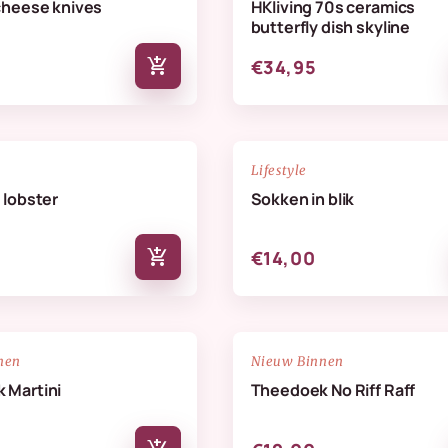
cheese knives
HKliving 70s ceramics
butterfly dish skyline
add_shopping_cart
€34,95
NIEUW
favorite_border
Lifestyle
 lobster
Sokken in blik
add_shopping_cart
€14,00
NIEUW
favorite_border
nen
Nieuw Binnen
 Martini
Theedoek No Riff Raff