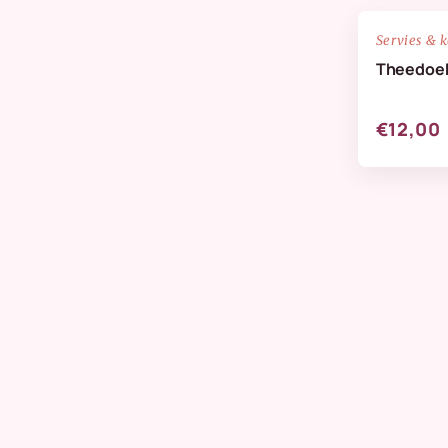
NIEUW
Servies & 
Theedoek
€12,00