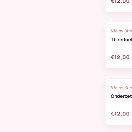
€12,00
NIEUW
Nieuw Bin
Theedoe
€12,00
NIEUW
Nieuw Bin
Onderzett
€12,00