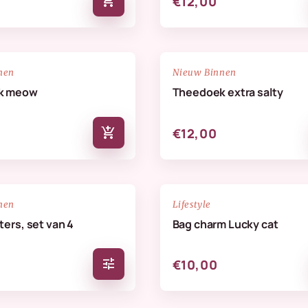
add_shopping_cart
€12,00
NIEUW
favorite_border
nen
Nieuw Binnen
k meow
Theedoek extra salty
add_shopping_cart
€12,00
NIEUW
favorite_border
nen
Lifestyle
ers, set van 4
Bag charm Lucky cat
tune
€10,00