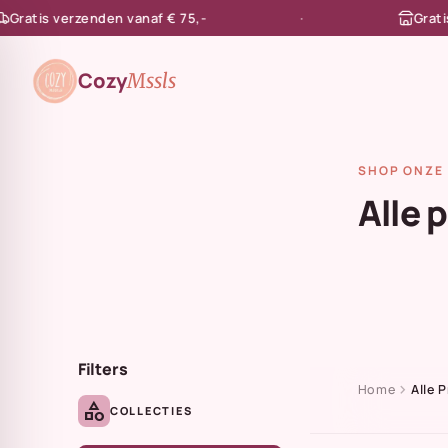
tis verzenden vanaf € 75,-
Gratis afh
en naar de content
Cozy
Mssls
SHOP ONZE 
Alle 
Filters
chevron_right
Home
Alle 
category
COLLECTIES