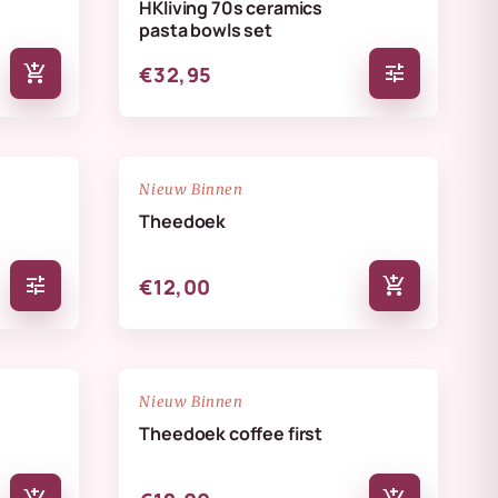
HKliving 70s ceramics
pasta bowls set
add_shopping_cart
tune
€32,95
NIEUW
favorite_border
favorite_border
Nieuw Binnen
Theedoek
tune
add_shopping_cart
€12,00
NIEUW
favorite_border
favorite_border
Nieuw Binnen
Theedoek coffee first