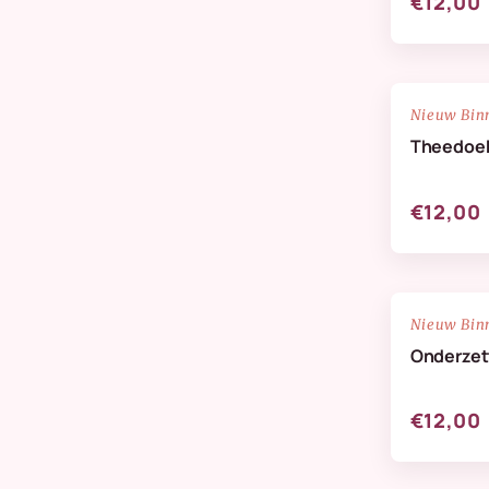
€12,00
NIEUW
Nieuw Bin
Theedoe
€12,00
NIEUW
Nieuw Bin
Onderzett
€12,00