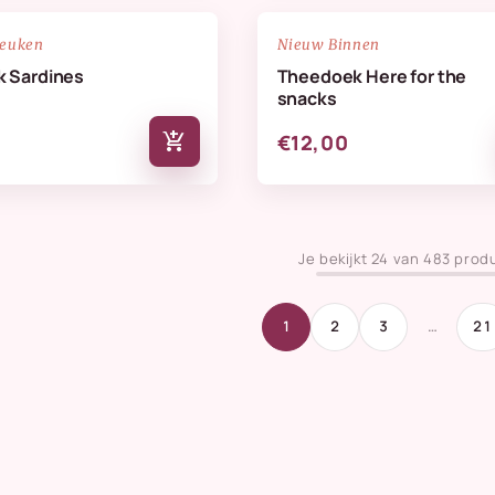
NIEUW
favorite_border
keuken
Nieuw Binnen
 Sardines
Theedoek Here for the
snacks
add_shopping_cart
€12,00
Je bekijkt 24 van 483 prod
1
2
3
…
21