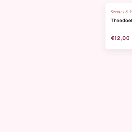
NIEUW
Servies & 
Theedoek
€12,00