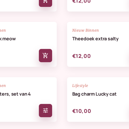
add_shopping_cart
€12,00
NIEUW
favorite_border
nen
Nieuw Binnen
k meow
Theedoek extra salty
add_shopping_cart
€12,00
NIEUW
favorite_border
nen
Lifestyle
ers, set van 4
Bag charm Lucky cat
tune
€10,00