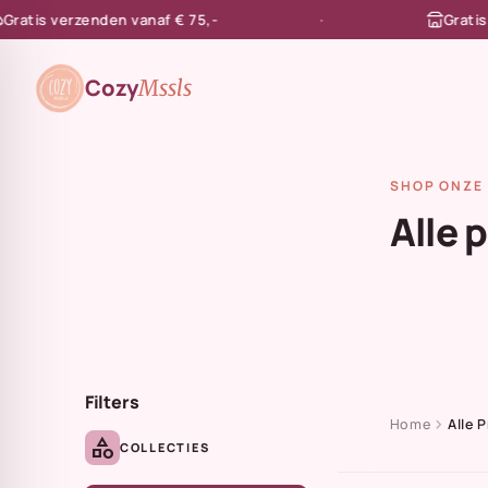
is verzenden vanaf € 75,-
Gratis afh
en naar de content
Cozy
Mssls
SHOP ONZE 
Alle 
Filters
chevron_right
Home
Alle 
category
COLLECTIES