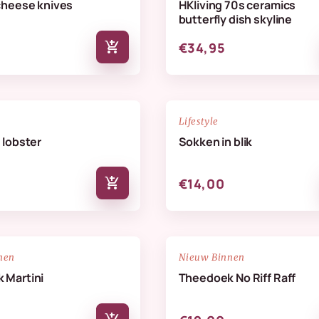
cheese knives
HKliving 70s ceramics
butterfly dish skyline
add_shopping_cart
€34,95
NIEUW
favorite_border
Lifestyle
 lobster
Sokken in blik
add_shopping_cart
€14,00
NIEUW
favorite_border
nen
Nieuw Binnen
 Martini
Theedoek No Riff Raff