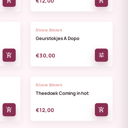
add_shopping_cart
add_shopping_cart
€12,00
NIEUW
favorite_border
favorite_border
Nieuw Binnen
Geurstokjes A Dopo
add_shopping_cart
tune
€30,00
NIEUW
favorite_border
favorite_border
Nieuw Binnen
Theedoek Coming in hot
add_shopping_cart
add_shopping_cart
€12,00