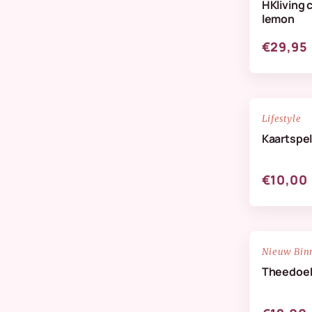
HKliving 
Verzorging & Geuren
lemon
Wanddeco
€29,95
Zijdenbloemen
NIEUW
Lifestyle
Kaartspel
€10,00
NIEUW
Nieuw Bin
Theedoek