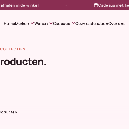
alen in de winkel
Cadeaus met liefde 
expand_more
expand_more
expand_more
Home
Merken
Wonen
Cadeaus
Cozy cadeaubon
Over ons
COLLECTIES
producten.
Producten