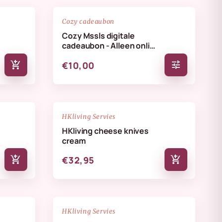
favorite_border
favorite_border
Cozy cadeaubon
Cozy Mssls digitale
cadeaubon - Alleen online
te verzilveren
add_shopping_cart
tune
€10,00
NIEUW
favorite_border
favorite_border
HKliving Servies
HKliving cheese knives
cream
add_shopping_cart
add_shopping_cart
€32,95
NIEUW
favorite_border
favorite_border
HKliving Servies