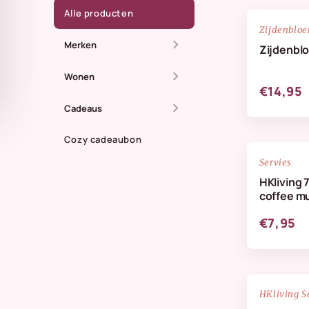
Alle producten
Zijdenblo
chevron_right
Merken
Zijdenbl
chevron_right
All The Luck In The
Wonen
€14,95
World
chevron_right
Dienbladen
Cadeaus
Anna + Nina
Kaarsen
Cozy cadeaubon
Zomer
Doing Goods
Servies
Kandelaren
Maassluis
HKliving 
HKliving Homeware
coffee m
Kussens & plaids
Kaarten
HKliving servies
€7,95
Lifestyle
IB Laursen
Servies & keuken
StoryTiles
Vazen
NIEUW
HKliving S
Wellmark