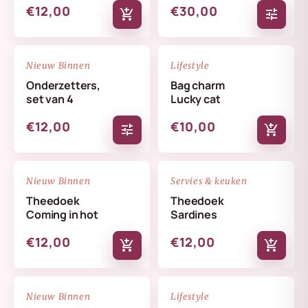
€12,00
€30,00
add_shopping_cart
tune
NIEUW
NIEUW
favorite_border
favorite_border
Nieuw Binnen
Lifestyle
Onderzetters,
Bag charm
set van 4
Lucky cat
€12,00
€10,00
tune
add_shopping_cart
NIEUW
NIEUW
favorite_border
favorite_border
Nieuw Binnen
Servies & keuken
Theedoek
Theedoek
Coming in hot
Sardines
€12,00
€12,00
add_shopping_cart
add_shopping_cart
NIEUW
NIEUW
favorite_border
favorite_border
Nieuw Binnen
Lifestyle