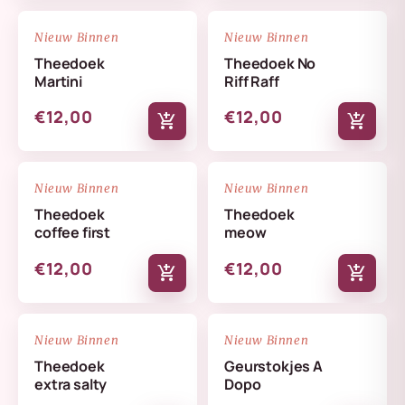
NIEUW
NIEUW
favorite_border
favorite_border
Nieuw Binnen
Nieuw Binnen
Theedoek
Theedoek No
Martini
Riff Raff
€12,00
€12,00
add_shopping_cart
add_shopping_cart
NIEUW
NIEUW
favorite_border
favorite_border
Nieuw Binnen
Nieuw Binnen
Theedoek
Theedoek
coffee first
meow
€12,00
€12,00
add_shopping_cart
add_shopping_cart
NIEUW
NIEUW
favorite_border
favorite_border
Nieuw Binnen
Nieuw Binnen
Theedoek
Geurstokjes A
extra salty
Dopo