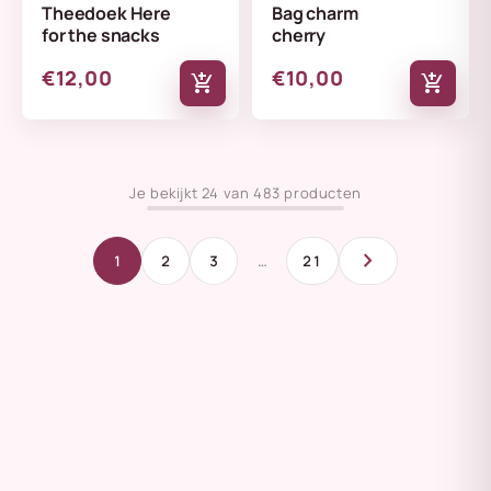
Theedoek Here
Bag charm
for the snacks
cherry
€12,00
€10,00
add_shopping_cart
add_shopping_cart
Je bekijkt 24 van 483 producten
chevron_right
1
2
3
…
21