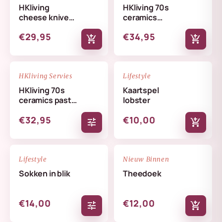
HKliving
HKliving 70s
cheese knives
ceramics
lemon
butterfly dish
€29,95
€34,95
skyline
add_shopping_cart
add_shopping_cart
NIEUW
NIEUW
favorite_border
favorite_border
HKliving Servies
Lifestyle
HKliving 70s
Kaartspel
ceramics pasta
lobster
bowls set
€32,95
€10,00
tune
add_shopping_cart
NIEUW
NIEUW
favorite_border
favorite_border
Lifestyle
Nieuw Binnen
Sokken in blik
Theedoek
€14,00
€12,00
tune
add_shopping_cart