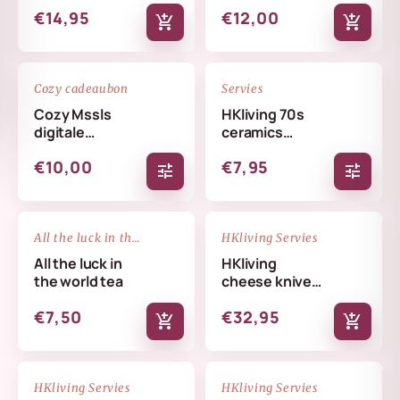
€14,95
€12,00
add_shopping_cart
add_shopping_cart
favorite_border
favorite_border
Cozy cadeaubon
Servies
Cozy Mssls
HKliving 70s
digitale
ceramics
cadeaubon -
coffee mug
€10,00
€7,95
Alleen online te
tune
tune
verzilveren
NIEUW
favorite_border
favorite_border
All the luck in the world
HKliving Servies
All the luck in
HKliving
the world tea
cheese knives
cream
€7,50
€32,95
add_shopping_cart
add_shopping_cart
NIEUW
NIEUW
favorite_border
favorite_border
HKliving Servies
HKliving Servies