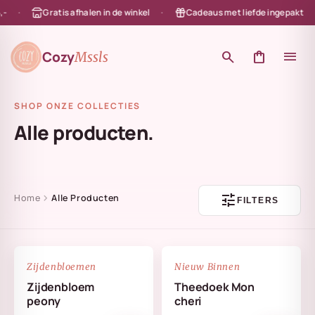
Gratis afhalen in de winkel
Cadeaus met liefde ingepakt
en naar de content
Cozy
search
shopping_bag
menu
Mssls
SHOP ONZE COLLECTIES
Alle producten.
tune
chevron_right
Home
Alle Producten
FILTERS
NIEUW
favorite_border
favorite_border
Zijdenbloemen
Nieuw Binnen
Zijdenbloem
Theedoek Mon
peony
cheri