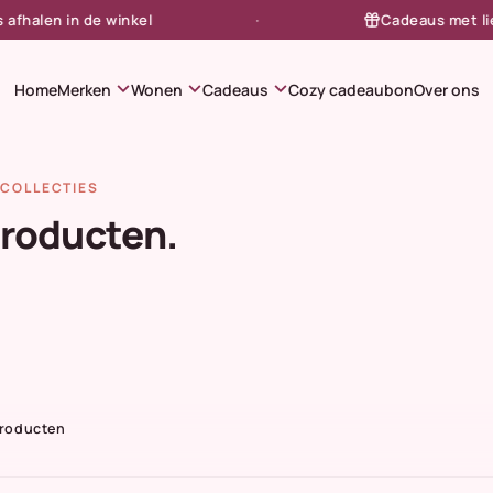
alen in de winkel
Cadeaus met liefde
expand_more
expand_more
expand_more
Home
Merken
Wonen
Cadeaus
Cozy cadeaubon
Over ons
COLLECTIES
producten.
Producten