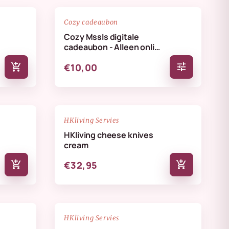
favorite_border
favorite_border
Cozy cadeaubon
Cozy Mssls digitale
cadeaubon - Alleen online
te verzilveren
add_shopping_cart
tune
€10,00
NIEUW
favorite_border
favorite_border
HKliving Servies
HKliving cheese knives
cream
add_shopping_cart
add_shopping_cart
€32,95
NIEUW
favorite_border
favorite_border
HKliving Servies