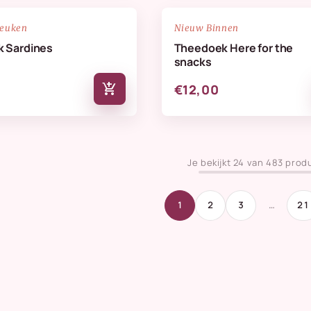
NIEUW
favorite_border
keuken
Nieuw Binnen
 Sardines
Theedoek Here for the
snacks
add_shopping_cart
€12,00
Je bekijkt 24 van 483 prod
1
2
3
…
21