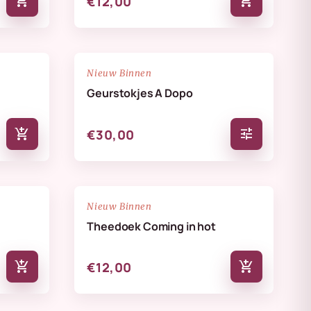
add_shopping_cart
add_shopping_cart
€12,00
NIEUW
favorite_border
favorite_border
Nieuw Binnen
Geurstokjes A Dopo
add_shopping_cart
tune
€30,00
NIEUW
favorite_border
favorite_border
Nieuw Binnen
Theedoek Coming in hot
add_shopping_cart
add_shopping_cart
€12,00