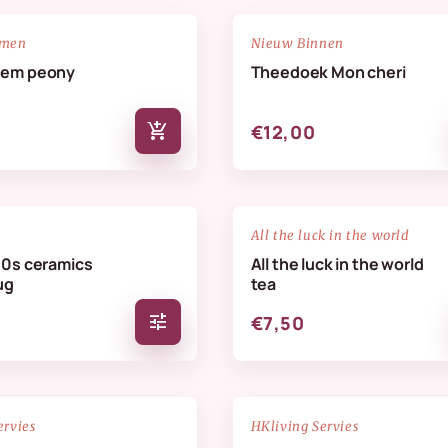
NIEUW
favorite_border
emen
Nieuw Binnen
oem peony
Theedoek Mon cheri
add_shopping_cart
€12,00
favorite_border
All the luck in the world
70s ceramics
All the luck in the world
ug
tea
tune
€7,50
NIEUW
favorite_border
ervies
HKliving Servies