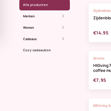
Alle producten
Zijdenblo
chevron_right
Merken
Zijdenbl
chevron_right
All The Luck In The
Wonen
€14,95
World
chevron_right
Dienbladen
Cadeaus
Anna + Nina
Kaarsen
Cozy cadeaubon
Zomer
Doing Goods
Servies
Kandelaren
Maassluis
HKliving 
HKliving Homeware
coffee m
Kussens & plaids
Kaarten
HKliving servies
€7,95
Lifestyle
IB Laursen
Servies & keuken
StoryTiles
Vazen
NIEUW
HKliving S
Wellmark