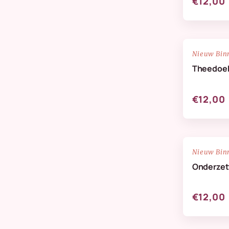
€12,00
NIEUW
Nieuw Bin
Theedoe
€12,00
NIEUW
Nieuw Bin
Onderzett
€12,00