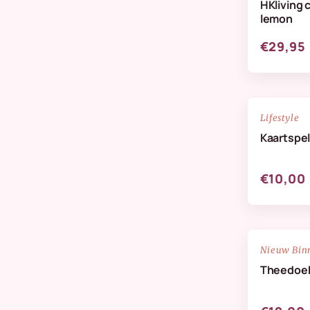
HKliving 
Verzorging & Geuren
lemon
Wanddeco
€29,95
Zijdenbloemen
NIEUW
Lifestyle
Kaartspel
€10,00
NIEUW
Nieuw Bin
Theedoek