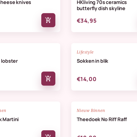
cheese knives
HKliving 70s ceramics
butterfly dish skyline
add_shopping_cart
€34,95
NIEUW
favorite_border
Lifestyle
 lobster
Sokken in blik
add_shopping_cart
€14,00
NIEUW
favorite_border
nen
Nieuw Binnen
 Martini
Theedoek No Riff Raff