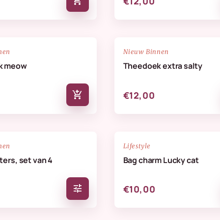
add_shopping_cart
€12,00
NIEUW
favorite_border
nen
Nieuw Binnen
k meow
Theedoek extra salty
add_shopping_cart
€12,00
NIEUW
favorite_border
nen
Lifestyle
ers, set van 4
Bag charm Lucky cat
tune
€10,00