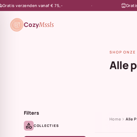
tis verzenden vanaf € 75,-
Gratis afh
en naar de content
Cozy
Mssls
SHOP ONZE 
Alle 
Filters
chevron_right
Home
Alle 
category
COLLECTIES