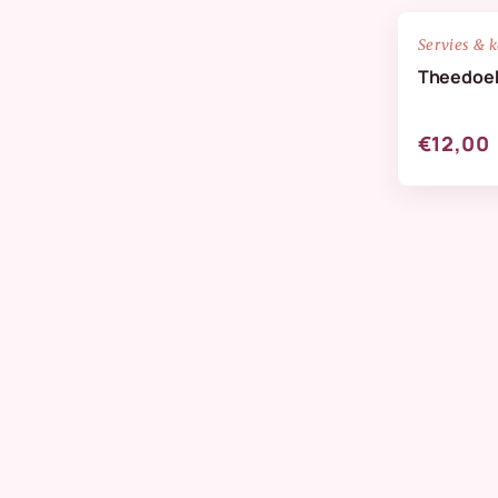
NIEUW
Servies & 
Theedoek
€12,00