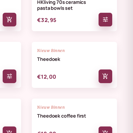
HKliving 70s ceramics
pasta bowls set
add_shopping_cart
tune
€32,95
NIEUW
favorite_border
favorite_border
Nieuw Binnen
Theedoek
tune
add_shopping_cart
€12,00
NIEUW
favorite_border
favorite_border
Nieuw Binnen
Theedoek coffee first