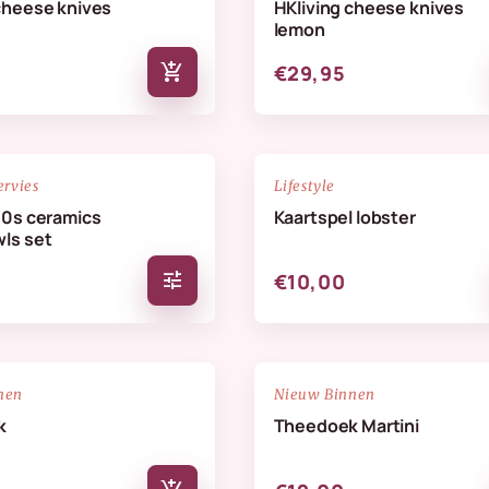
cheese knives
HKliving cheese knives
lemon
add_shopping_cart
€29,95
NIEUW
favorite_border
ervies
Lifestyle
70s ceramics
Kaartspel lobster
ls set
tune
€10,00
NIEUW
favorite_border
nen
Nieuw Binnen
k
Theedoek Martini