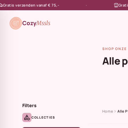
atis verzenden vanaf € 75,-
Gratis af
en naar de content
Cozy
Mssls
SHOP ONZE 
Alle 
Filters
chevron_right
Home
Alle 
category
COLLECTIES