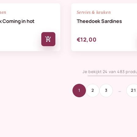
NIEUW
favorite_border
nen
Servies & keuken
 Coming in hot
Theedoek Sardines
add_shopping_cart
€12,00
Je bekijkt 24 van 483 prod
1
2
3
…
21