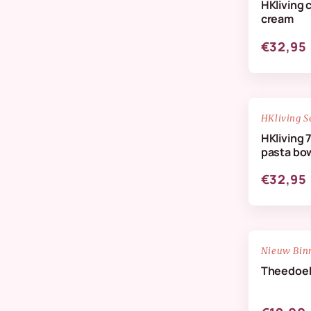
HKliving 
Verzorging & Geuren
cream
Wanddeco
€32,95
Zijdenbloemen
NIEUW
HKliving S
HKliving 
pasta bow
€32,95
NIEUW
Nieuw Bin
Theedoe