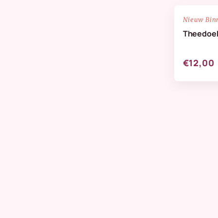
NIEUW
Nieuw Bin
Theedoek
€12,00