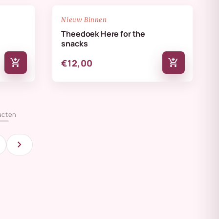
NIEUW
favorite_border
favorite_border
Nieuw Binnen
Theedoek Here for the
snacks
add_shopping_cart
add_shopping_cart
€12,00
ucten
chevron_right