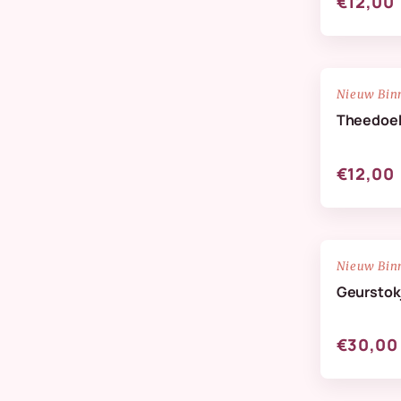
€12,00
NIEUW
Nieuw Bin
Theedoek 
€12,00
NIEUW
Nieuw Bin
Geurstok
€30,00