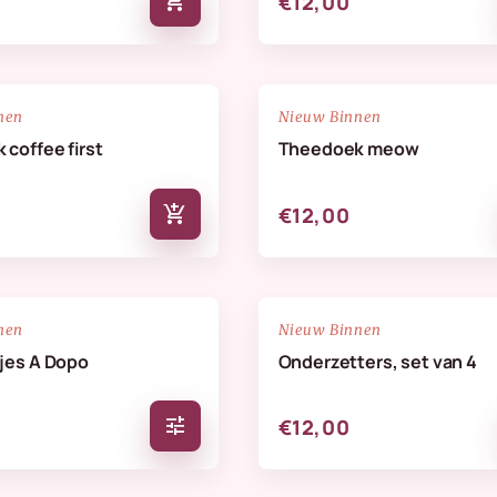
add_shopping_cart
€12,00
NIEUW
favorite_border
nen
Nieuw Binnen
coffee first
Theedoek meow
add_shopping_cart
€12,00
NIEUW
favorite_border
nen
Nieuw Binnen
jes A Dopo
Onderzetters, set van 4
tune
€12,00