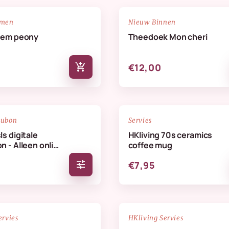
NIEUW
favorite_border
emen
Nieuw Binnen
oem peony
Theedoek Mon cheri
add_shopping_cart
€12,00
favorite_border
aubon
Servies
s digitale
HKliving 70s ceramics
 - Alleen online
coffee mug
veren
tune
€7,95
NIEUW
favorite_border
ervies
HKliving Servies