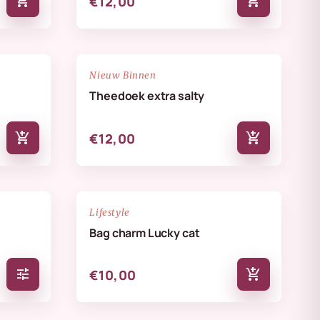
add_shopping_cart
add_shopping_cart
€12,00
NIEUW
favorite_border
favorite_border
Nieuw Binnen
Theedoek extra salty
add_shopping_cart
add_shopping_cart
€12,00
NIEUW
favorite_border
favorite_border
Lifestyle
Bag charm Lucky cat
tune
add_shopping_cart
€10,00