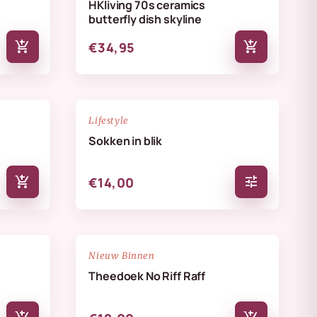
HKliving 70s ceramics
butterfly dish skyline
add_shopping_cart
add_shopping_cart
€34,95
NIEUW
favorite_border
favorite_border
Lifestyle
Sokken in blik
add_shopping_cart
tune
€14,00
NIEUW
favorite_border
favorite_border
Nieuw Binnen
Theedoek No Riff Raff