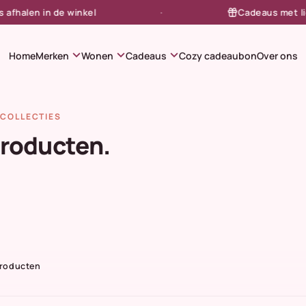
halen in de winkel
Cadeaus met liefde
expand_more
expand_more
expand_more
Home
Merken
Wonen
Cadeaus
Cozy cadeaubon
Over ons
COLLECTIES
producten.
Producten