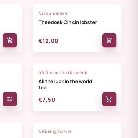
NIEUW
favorite_border
favorite_border
Nieuw Binnen
Theedoek Cin cin lobster
add_shopping_cart
add_shopping_cart
€12,00
favorite_border
favorite_border
All the luck in the world
All the luck in the world
tea
tune
add_shopping_cart
€7,50
NIEUW
favorite_border
favorite_border
HKliving Servies