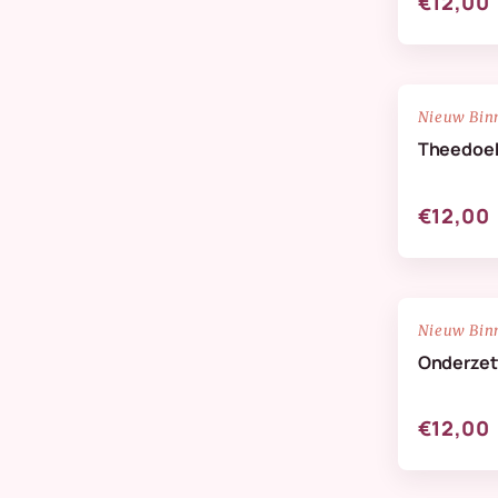
€12,00
NIEUW
Nieuw Bin
Theedoe
€12,00
NIEUW
Nieuw Bin
Onderzett
€12,00