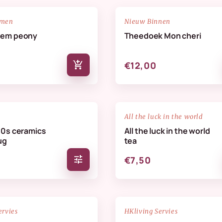
NIEUW
favorite_border
emen
Nieuw Binnen
oem peony
Theedoek Mon cheri
add_shopping_cart
€12,00
favorite_border
All the luck in the world
70s ceramics
All the luck in the world
ug
tea
tune
€7,50
NIEUW
favorite_border
ervies
HKliving Servies