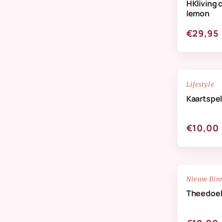
HKliving 
Verzorging & Geuren
lemon
Wanddeco
€29,95
Zijdenbloemen
NIEUW
Lifestyle
Kaartspel
€10,00
NIEUW
Nieuw Bin
Theedoek