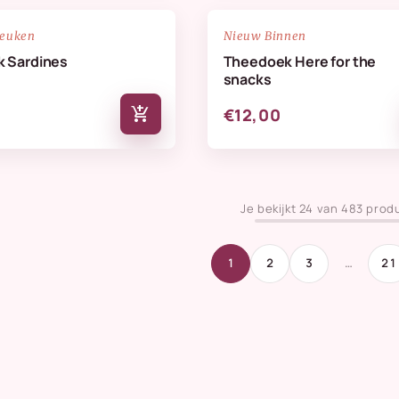
NIEUW
favorite_border
keuken
Nieuw Binnen
 Sardines
Theedoek Here for the
snacks
add_shopping_cart
€12,00
Je bekijkt 24 van 483 prod
1
2
3
…
21