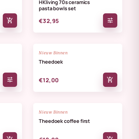
HKliving 70s ceramics
pasta bowls set
add_shopping_cart
tune
€32,95
NIEUW
favorite_border
favorite_border
Nieuw Binnen
Theedoek
tune
add_shopping_cart
€12,00
NIEUW
favorite_border
favorite_border
Nieuw Binnen
Theedoek coffee first