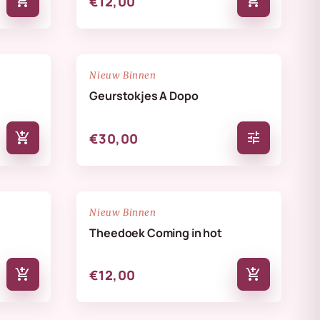
add_shopping_cart
add_shopping_cart
€12,00
NIEUW
favorite_border
favorite_border
Nieuw Binnen
Geurstokjes A Dopo
add_shopping_cart
tune
€30,00
NIEUW
favorite_border
favorite_border
Nieuw Binnen
Theedoek Coming in hot
add_shopping_cart
add_shopping_cart
€12,00