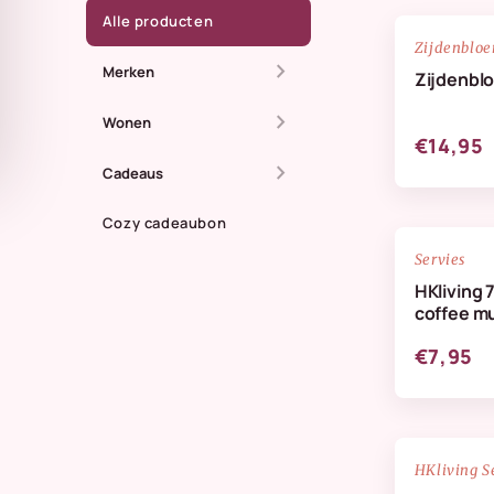
Alle producten
Zijdenblo
chevron_right
Merken
Zijdenbl
chevron_right
All The Luck In The
Wonen
€14,95
World
chevron_right
Dienbladen
Cadeaus
Anna + Nina
Kaarsen
Cozy cadeaubon
Zomer
Doing Goods
Servies
Kandelaren
Maassluis
HKliving 
HKliving Homeware
coffee m
Kussens & plaids
Kaarten
HKliving servies
€7,95
Lifestyle
IB Laursen
Servies & keuken
StoryTiles
Vazen
NIEUW
HKliving S
Wellmark