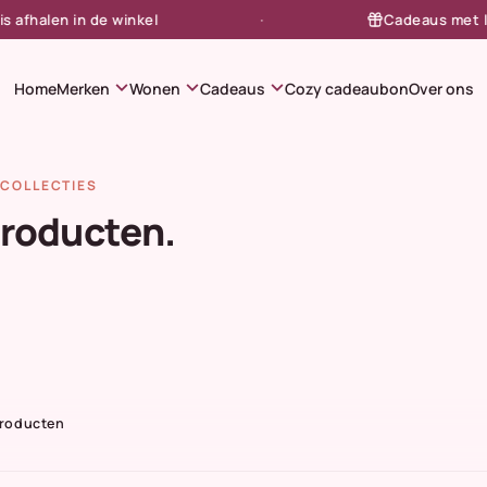
halen in de winkel
Cadeaus met liefd
expand_more
expand_more
expand_more
Home
Merken
Wonen
Cadeaus
Cozy cadeaubon
Over ons
COLLECTIES
producten.
Producten