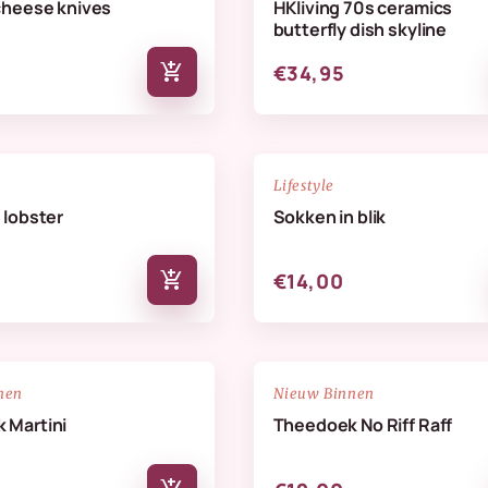
cheese knives
HKliving 70s ceramics
butterfly dish skyline
add_shopping_cart
€34,95
NIEUW
favorite_border
Lifestyle
 lobster
Sokken in blik
add_shopping_cart
€14,00
NIEUW
favorite_border
nen
Nieuw Binnen
 Martini
Theedoek No Riff Raff