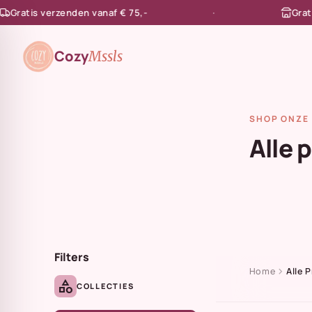
atis verzenden vanaf € 75,-
Gratis af
en naar de content
Cozy
Mssls
SHOP ONZE 
Alle 
Filters
chevron_right
Home
Alle 
category
COLLECTIES