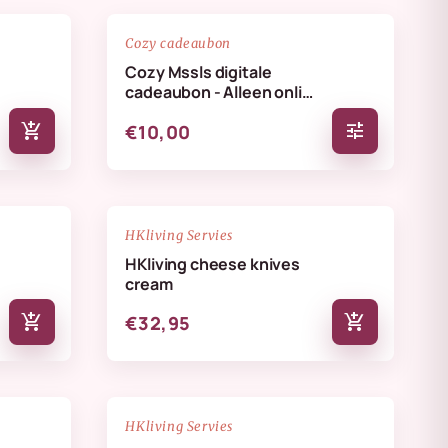
favorite_border
favorite_border
Cozy cadeaubon
Cozy Mssls digitale
cadeaubon - Alleen online
te verzilveren
add_shopping_cart
tune
€10,00
NIEUW
favorite_border
favorite_border
HKliving Servies
HKliving cheese knives
cream
add_shopping_cart
add_shopping_cart
€32,95
NIEUW
favorite_border
favorite_border
HKliving Servies