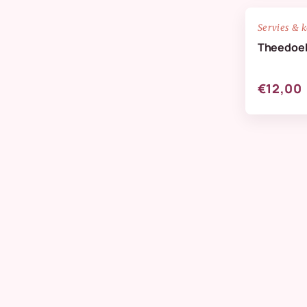
NIEUW
Servies & 
Theedoek
€12,00