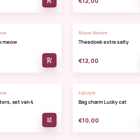
add_shopping_cart
€12,00
NIEUW
favorite_border
nen
Nieuw Binnen
k meow
Theedoek extra salty
add_shopping_cart
€12,00
NIEUW
favorite_border
nen
Lifestyle
ers, set van 4
Bag charm Lucky cat
tune
€10,00