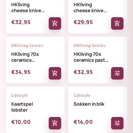
HKliving
HKliving
cheese knives
cheese knives
cream
lemon
€32,95
€29,95
add_shopping_cart
add_shopping_cart
NIEUW
NIEUW
favorite_border
favorite_border
HKliving Servies
HKliving Servies
HKliving 70s
HKliving 70s
ceramics
ceramics pasta
butterfly dish
bowls set
€34,95
€32,95
skyline
add_shopping_cart
tune
NIEUW
NIEUW
favorite_border
favorite_border
Lifestyle
Lifestyle
Kaartspel
Sokken in blik
lobster
€10,00
€14,00
add_shopping_cart
tune