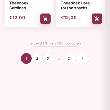
Theedoek
Theedoek Here
Sardines
for the snacks
€12,00
€12,00
add_shopping_cart
add_shopping_cart
Je bekijkt 24 van 483 producten
chevron_right
1
2
3
…
21