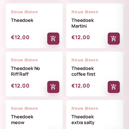
NIEUW
NIEUW
favorite_border
favorite_border
Nieuw Binnen
Nieuw Binnen
Theedoek
Theedoek
Martini
€12,00
€12,00
add_shopping_cart
add_shopping_cart
NIEUW
NIEUW
favorite_border
favorite_border
Nieuw Binnen
Nieuw Binnen
Theedoek No
Theedoek
Riff Raff
coffee first
€12,00
€12,00
add_shopping_cart
add_shopping_cart
NIEUW
NIEUW
favorite_border
favorite_border
Nieuw Binnen
Nieuw Binnen
Theedoek
Theedoek
meow
extra salty