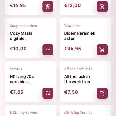
€14,95
€12,00
add_shopping_cart
add_shopping_cart
favorite_border
favorite_border
Cozy cadeaubon
Wanddeco
Cozy Mssls
Bloem keramiek
digitale
aster
cadeaubon -
€10,00
€34,95
Alleen online te
tune
add_shopping_cart
verzilveren
favorite_border
favorite_border
Servies
All the luck in the world
HKliving 70s
All the luck in
ceramics
the world tea
coffee mug
€7,95
€7,50
tune
add_shopping_cart
NIEUW
NIEUW
favorite_border
favorite_border
HKliving Servies
HKliving Servies