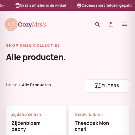
-
Gratis afhalen in de winkel
Cadeaus met liefde ingepakt
en naar de content
Cozy
search
shopping_bag
menu
Mssls
SHOP ONZE COLLECTIES
Alle producten.
tune
chevron_right
Home
Alle Producten
FILTERS
NIEUW
favorite_border
favorite_border
Zijdenbloemen
Nieuw Binnen
Zijdenbloem
Theedoek Mon
peony
cheri