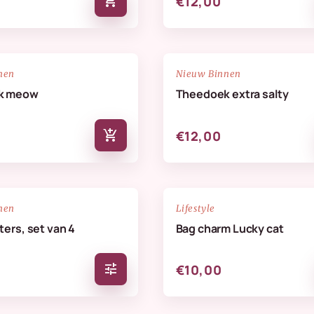
add_shopping_cart
€12,00
NIEUW
favorite_border
nen
Nieuw Binnen
k meow
Theedoek extra salty
add_shopping_cart
€12,00
NIEUW
favorite_border
nen
Lifestyle
ers, set van 4
Bag charm Lucky cat
tune
€10,00