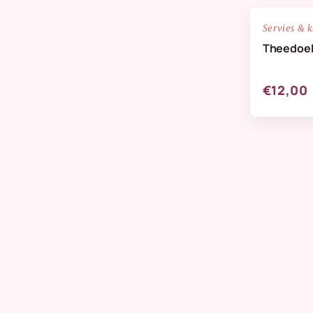
NIEUW
Servies & 
Theedoek
€12,00