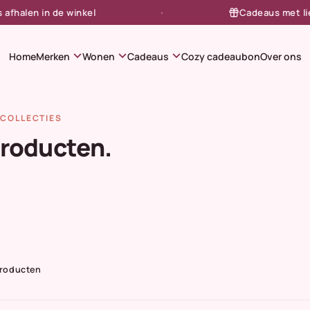
alen in de winkel
Cadeaus met liefde
expand_more
expand_more
expand_more
Home
Merken
Wonen
Cadeaus
Cozy cadeaubon
Over ons
COLLECTIES
producten.
Producten