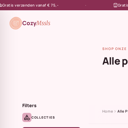
tis verzenden vanaf € 75,-
Gratis afh
en naar de content
Cozy
Mssls
SHOP ONZE 
Alle 
Filters
chevron_right
Home
Alle 
category
COLLECTIES