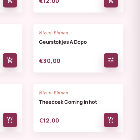
add_shopping_cart
add_shopping_cart
€12,00
NIEUW
favorite_border
favorite_border
Nieuw Binnen
Geurstokjes A Dopo
add_shopping_cart
tune
€30,00
NIEUW
favorite_border
favorite_border
Nieuw Binnen
Theedoek Coming in hot
add_shopping_cart
add_shopping_cart
€12,00