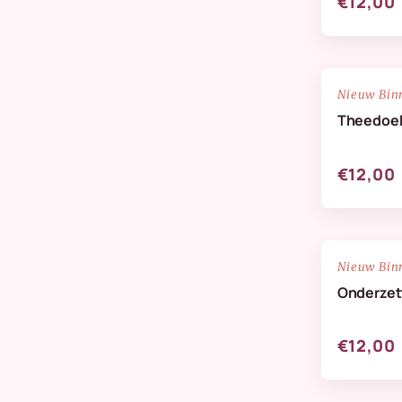
€12,00
NIEUW
Nieuw Bin
Theedoe
€12,00
NIEUW
Nieuw Bin
Onderzett
€12,00