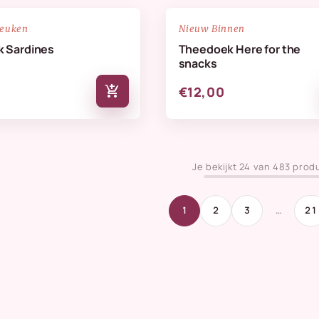
NIEUW
favorite_border
keuken
Nieuw Binnen
 Sardines
Theedoek Here for the
snacks
add_shopping_cart
€12,00
Je bekijkt 24 van 483 prod
1
2
3
…
21