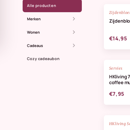
Alle producten
Zijdenblo
chevron_right
Merken
Zijdenbl
chevron_right
All The Luck In The
Wonen
€14,95
World
chevron_right
Dienbladen
Cadeaus
Anna + Nina
Kaarsen
Cozy cadeaubon
Zomer
Doing Goods
Servies
Kandelaren
Maassluis
HKliving 
HKliving Homeware
coffee m
Kussens & plaids
Kaarten
HKliving servies
€7,95
Lifestyle
IB Laursen
Servies & keuken
StoryTiles
Vazen
NIEUW
HKliving S
Wellmark