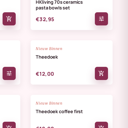
HKliving 70s ceramics
pasta bowls set
add_shopping_cart
tune
€32,95
NIEUW
favorite_border
favorite_border
Nieuw Binnen
Theedoek
tune
add_shopping_cart
€12,00
NIEUW
favorite_border
favorite_border
Nieuw Binnen
Theedoek coffee first