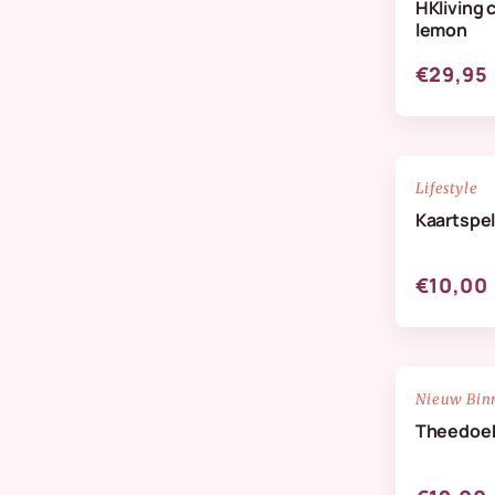
HKliving 
Verzorging & Geuren
lemon
Wanddeco
€29,95
Zijdenbloemen
NIEUW
Lifestyle
Kaartspel
€10,00
NIEUW
Nieuw Bin
Theedoek