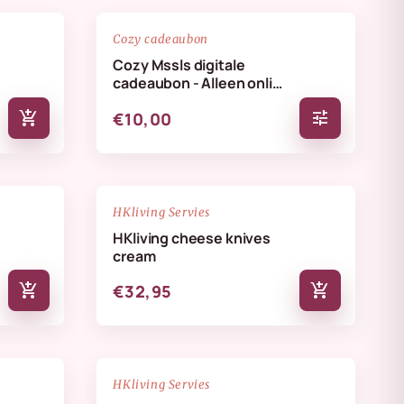
favorite_border
favorite_border
Cozy cadeaubon
Cozy Mssls digitale
cadeaubon - Alleen online
te verzilveren
add_shopping_cart
tune
€10,00
NIEUW
favorite_border
favorite_border
HKliving Servies
HKliving cheese knives
cream
add_shopping_cart
add_shopping_cart
€32,95
NIEUW
favorite_border
favorite_border
HKliving Servies