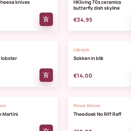
cheese knives
HKliving 70s ceramics
butterfly dish skyline
add_shopping_cart
€34,95
NIEUW
favorite_border
Lifestyle
 lobster
Sokken in blik
add_shopping_cart
€14,00
NIEUW
favorite_border
nen
Nieuw Binnen
 Martini
Theedoek No Riff Raff