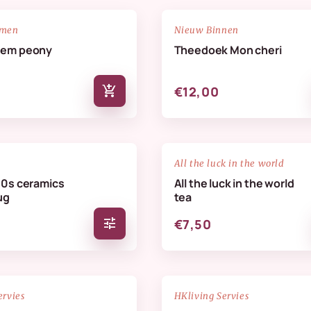
NIEUW
favorite_border
emen
Nieuw Binnen
oem peony
Theedoek Mon cheri
add_shopping_cart
€12,00
favorite_border
All the luck in the world
70s ceramics
All the luck in the world
ug
tea
tune
€7,50
NIEUW
favorite_border
ervies
HKliving Servies