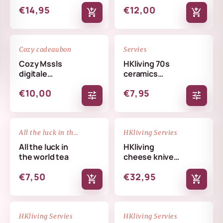
€14,95
€12,00
add_shopping_cart
add_shopping_cart
favorite_border
favorite_border
Cozy cadeaubon
Servies
Cozy Mssls
HKliving 70s
digitale
ceramics
cadeaubon -
coffee mug
€10,00
€7,95
Alleen online te
tune
tune
verzilveren
NIEUW
favorite_border
favorite_border
All the luck in the world
HKliving Servies
All the luck in
HKliving
the world tea
cheese knives
cream
€7,50
€32,95
add_shopping_cart
add_shopping_cart
NIEUW
NIEUW
favorite_border
favorite_border
HKliving Servies
HKliving Servies