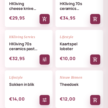
HKliving
HKliving 70s
cheese knives
ceramics
lemon
butterfly dish
€29,95
€34,95
skyline
add_shopping_cart
add_shopping_cart
NIEUW
NIEUW
favorite_border
favorite_border
HKliving Servies
Lifestyle
HKliving 70s
Kaartspel
ceramics pasta
lobster
bowls set
€32,95
€10,00
tune
add_shopping_cart
NIEUW
NIEUW
favorite_border
favorite_border
Lifestyle
Nieuw Binnen
Sokken in blik
Theedoek
€14,00
€12,00
tune
add_shopping_cart