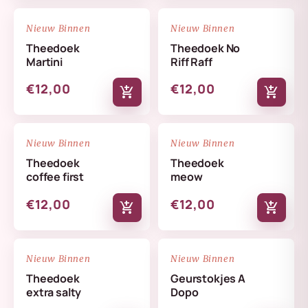
NIEUW
NIEUW
favorite_border
favorite_border
Nieuw Binnen
Nieuw Binnen
Theedoek
Theedoek No
Martini
Riff Raff
€12,00
€12,00
add_shopping_cart
add_shopping_cart
NIEUW
NIEUW
favorite_border
favorite_border
Nieuw Binnen
Nieuw Binnen
Theedoek
Theedoek
coffee first
meow
€12,00
€12,00
add_shopping_cart
add_shopping_cart
NIEUW
NIEUW
favorite_border
favorite_border
Nieuw Binnen
Nieuw Binnen
Theedoek
Geurstokjes A
extra salty
Dopo