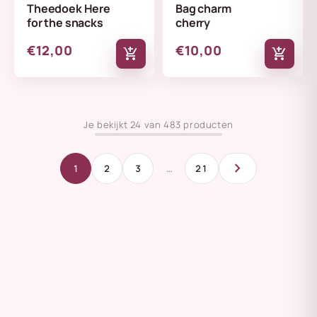
Theedoek Here
Bag charm
for the snacks
cherry
€12,00
€10,00
add_shopping_cart
add_shopping_cart
Je bekijkt 24 van 483 producten
chevron_right
1
2
3
…
21