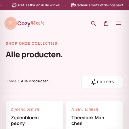
Gratis afhalen in de winkel
Cadeaus met liefde ingepakt
en naar de content
Cozy
search
shopping_bag
menu
Mssls
SHOP ONZE COLLECTIES
Alle producten.
tune
chevron_right
Home
Alle Producten
FILTERS
NIEUW
favorite_border
favorite_border
Zijdenbloemen
Nieuw Binnen
Zijdenbloem
Theedoek Mon
peony
cheri