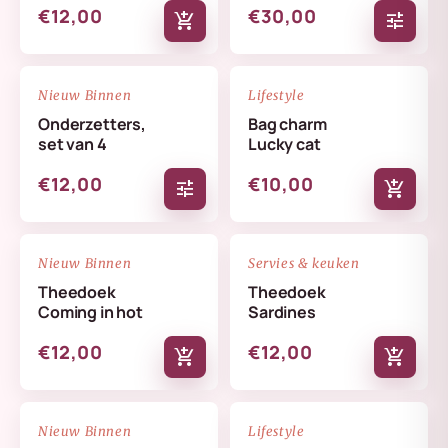
€12,00
€30,00
add_shopping_cart
tune
NIEUW
NIEUW
favorite_border
favorite_border
Nieuw Binnen
Lifestyle
Onderzetters,
Bag charm
set van 4
Lucky cat
€12,00
€10,00
tune
add_shopping_cart
NIEUW
NIEUW
favorite_border
favorite_border
Nieuw Binnen
Servies & keuken
Theedoek
Theedoek
Coming in hot
Sardines
€12,00
€12,00
add_shopping_cart
add_shopping_cart
NIEUW
NIEUW
favorite_border
favorite_border
Nieuw Binnen
Lifestyle